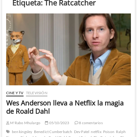
Etiqueta:
The Ratcatcher
CINE Y TV
TELEVISIÓN
Wes Anderson lleva a Netflix la magia
de Roald Dahl
M'Rabo Mhulargo
05/10/2023
8 comentarios
ben kingsley
Benedict Cumberbatch
Dev Patel
netflix
Poison
Ralph