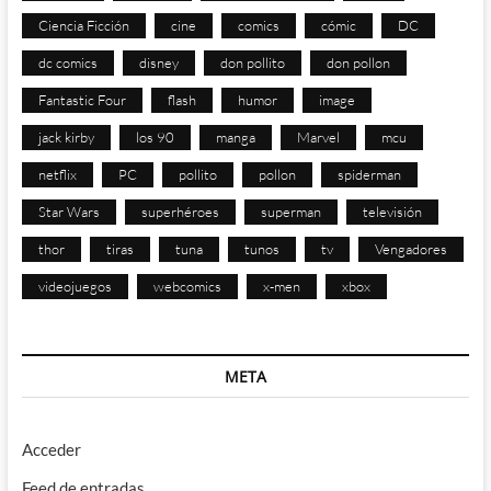
Ciencia Ficción
cine
comics
cómic
DC
dc comics
disney
don pollito
don pollon
Fantastic Four
flash
humor
image
jack kirby
los 90
manga
Marvel
mcu
netflix
PC
pollito
pollon
spiderman
Star Wars
superhéroes
superman
televisión
thor
tiras
tuna
tunos
tv
Vengadores
videojuegos
webcomics
x-men
xbox
META
Acceder
Feed de entradas