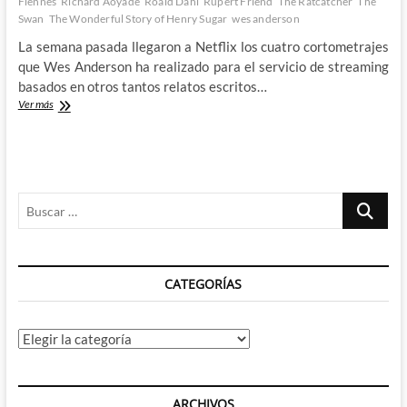
Fiennes
Richard Aoyade
Roald Dahl
Rupert Friend
The Ratcatcher
The
Swan
The Wonderful Story of Henry Sugar
wes anderson
La semana pasada llegaron a Netflix los cuatro cortometrajes
que Wes Anderson ha realizado para el servicio de streaming
basados en otros tantos relatos escritos…
Wes
Ver más
Anderson
lleva
a
Netflix
la
Buscar
magia
de
…
Roald
Dahl
CATEGORÍAS
Categorías
ARCHIVOS