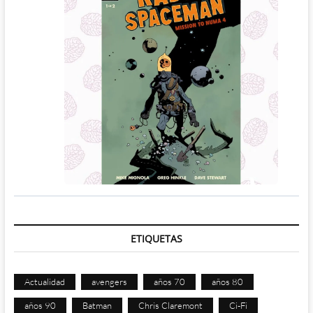
ETIQUETAS
Actualidad
avengers
años 70
años 80
años 90
Batman
Chris Claremont
Ci-Fi