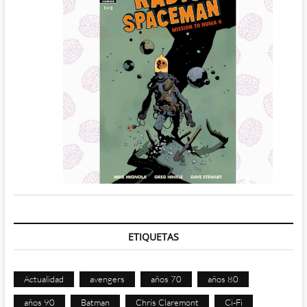
ETIQUETAS
Actualidad
avengers
años 70
años 80
años 90
Batman
Chris Claremont
Ci-Fi