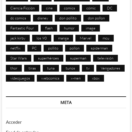
Ciencia Ficción
cine
comics
cómic
DC
dc comics
disney
don pollito
don pollon
Fantastic Four
flash
humor
image
jack kirby
los 90
manga
Marvel
mcu
netflix
PC
pollito
pollon
spiderman
Star Wars
superhéroes
superman
televisión
thor
tiras
tuna
tunos
tv
Vengadores
videojuegos
webcomics
x-men
xbox
META
Acceder