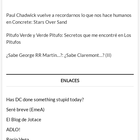
Paul Chadwick vuelve a recordarnos lo que nos hace humanos
en Concrete: Stars Over Sand
Pitufo Verde y Verde Pitufo: Secretos que me encontré en Los
Pitufos
¿Sabe George RR Martin…?: ¿Sabe Claremont…? (II)
ENLACES
Has DC done something stupid today?
Seré breve (EmeA)
El Blog de Jotace
ADLO!
Rocío Vega