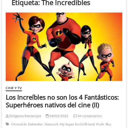
Etiqueta:
The Incredibles
CINE Y TV
Los Increíbles no son los 4 Fantásticos:
Superhéroes nativos del cine (II)
Diógenes Pantarújez
08/03/2022
34 comentarios
Chronicle
Defendor
Hancock
My Super Ex Girlfriend
Push
Sky