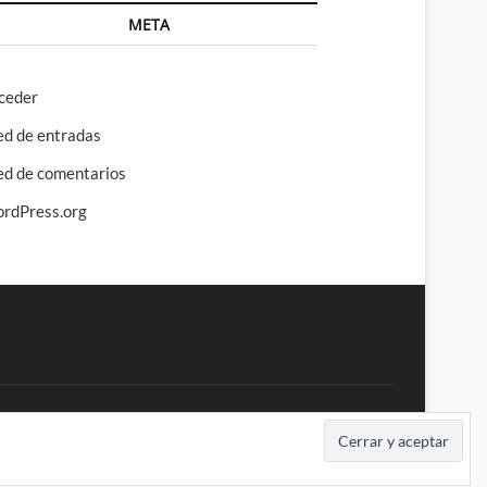
META
ceder
ed de entradas
ed de comentarios
rdPress.org