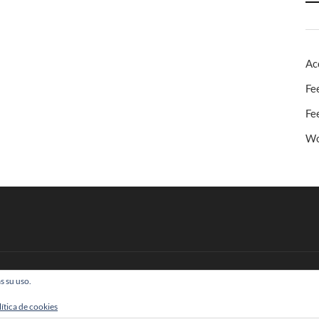
Ac
Fe
Fe
Wo
s su uso.
 Todos los derechos reservados
lítica de cookies