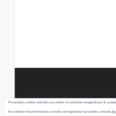
BRAINSTOMPING
Privacidad y cookies: este sitio usa cookies. Si continúas navegando por él, acepta
| Diseñado por:
Theme Freesia
|
WordPress
| ©
Para obtener más información, incluido cómo gestionar las cookies, consulta:
Po