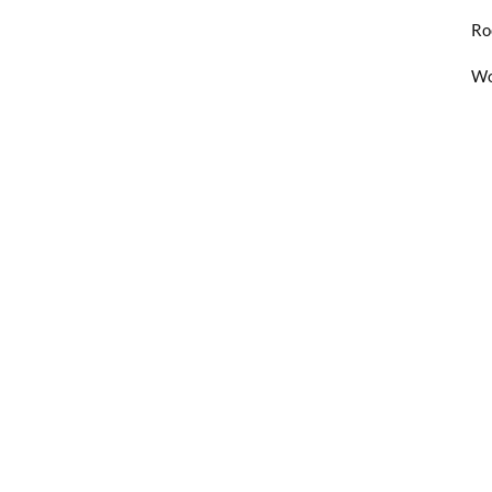
Ro
Wo