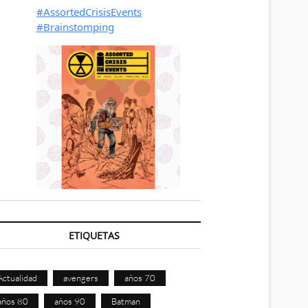
ETIQUETAS
Actualidad
avengers
años 70
años 80
años 90
Batman