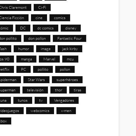
Chris Claremont
Ci-Fi
Ciencia Ficción
cine
comics
cómic
DC
dc comics
disney
don pollito
don pollon
Fantastic Four
flash
humor
image
jack kirby
los 90
manga
Marvel
mcu
netflix
PC
pollito
pollon
spiderman
Star Wars
superhéroes
superman
televisión
thor
tiras
tuna
tunos
tv
Vengadores
videojuegos
webcomics
x-men
xbox