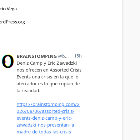
cío Vega
rdPress.org