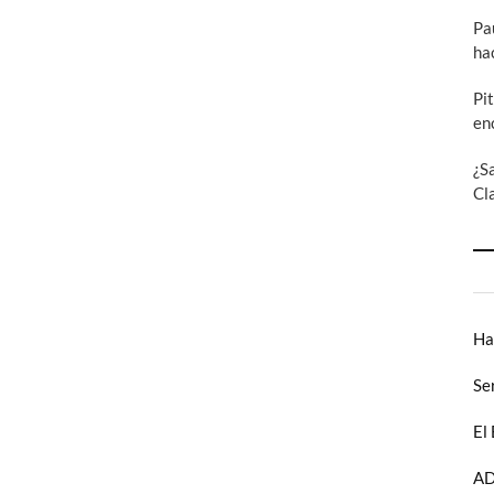
Pa
ha
Pi
en
¿S
Cl
Ha
Se
El
AD