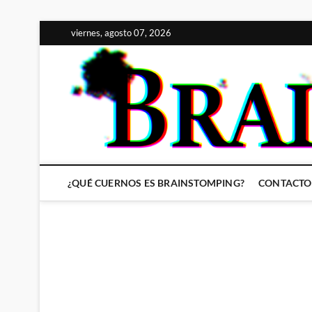
Saltar
viernes, agosto 07, 2026
al
contenido
¿QUÉ CUERNOS ES BRAINSTOMPING?
CONTACTO