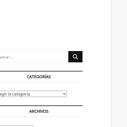
n
ú
Buscar
…
CATEGORÍAS
tegorías
ARCHIVOS