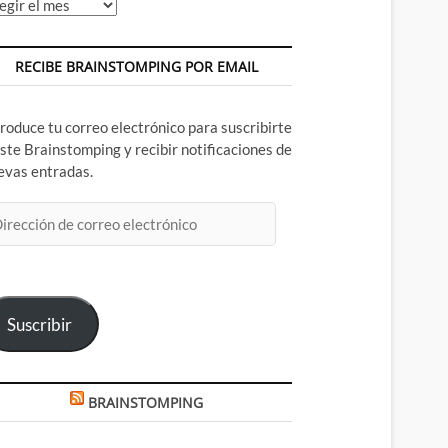
chivos
RECIBE BRAINSTOMPING POR EMAIL
troduce tu correo electrónico para suscribirte
este Brainstomping y recibir notificaciones de
evas entradas.
rección
rreo
ectrónico
Suscribir
BRAINSTOMPING