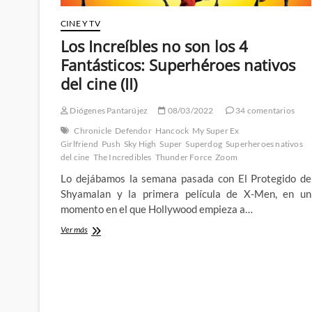
CINE Y TV
Los Increíbles no son los 4
Fantásticos: Superhéroes nativos
del cine (II)
Diógenes Pantarújez
08/03/2022
34 comentarios
Chronicle
Defendor
Hancock
My Super Ex
Girlfriend
Push
Sky High
Super
Superdog
Superheroes nativos
del cine
The Incredibles
Thunder Force
Zoom
Lo dejábamos la semana pasada con El Protegido de
Shyamalan y la primera película de X-Men, en un
momento en el que Hollywood empieza a…
Los
Ver más
Increíbles
no
son
los
4
Fantásticos: