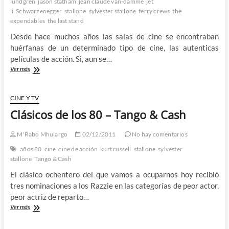
lundgren
jason statham
jean claude van-damme
jet
&
li
Schwarzenegger
stallone
sylvester stallone
terry crews
the
Schwarzenegger
expendables
the last stand
Desde hace muchos años las salas de cine se encontraban
huérfanas de un determinado tipo de cine, las autenticas
películas de acción. Si, aun se…
Vuelve
Ver más
el
verdadero
cine
CINE Y TV
de
Clásicos de los 80 – Tango & Cash
acción
M'Rabo Mhulargo
02/12/2011
No hay comentarios
años 80
cine
cine de acción
kurt russell
stallone
sylvester
stallone
Tango & Cash
El clásico ochentero del que vamos a ocuparnos hoy recibió
tres nominaciones a los Razzie en las categorías de peor actor,
peor actriz de reparto…
Clásicos
Ver más
de
los