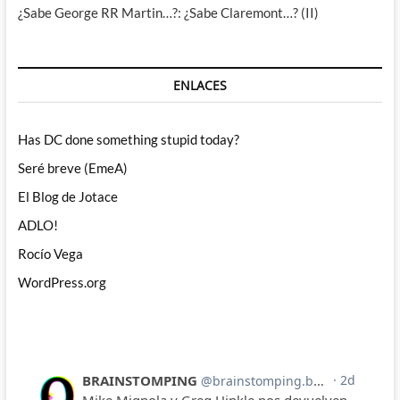
¿Sabe George RR Martin…?: ¿Sabe Claremont…? (II)
ENLACES
Has DC done something stupid today?
Seré breve (EmeA)
El Blog de Jotace
ADLO!
Rocío Vega
WordPress.org