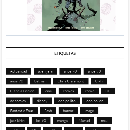
ETIQUETAS
Actualidad
avengers
años 70
años 80
años 90
Batman
Chris Claremont
Ci-Fi
Ciencia Ficción
cine
comics
cómic
DC
dc comics
disney
don pollito
don pollon
Fantastic Four
flash
humor
image
jack kirby
los 90
manga
Marvel
mcu