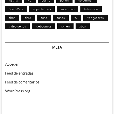
netflix
PC
pollito
pollon
spiderman
Star Wars
superhéroes
superman
televisión
thor
tiras
tuna
tunos
tv
Vengadores
videojuegos
webcomics
x-men
xbox
META
Acceder
Feed de entradas
Feed de comentarios
WordPress.org