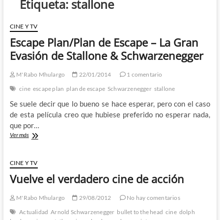
Etiqueta:
stallone
CINE Y TV
Escape Plan/Plan de Escape – La Gran
Evasión de Stallone & Schwarzenegger
M'Rabo Mhulargo
22/01/2014
1 comentario
cine
escape plan
plan de escape
Schwarzenegger
stallone
Se suele decir que lo bueno se hace esperar, pero con el caso
de esta película creo que hubiese preferido no esperar nada,
que por…
Escape
Ver más
Plan/Plan
de
Escape
CINE Y TV
–
Vuelve el verdadero cine de acción
La
Gran
Evasión
M'Rabo Mhulargo
29/08/2012
No hay comentarios
de
Actualidad
Arnold Schwarzenegger
bullet to the head
cine
dolph
Stallone