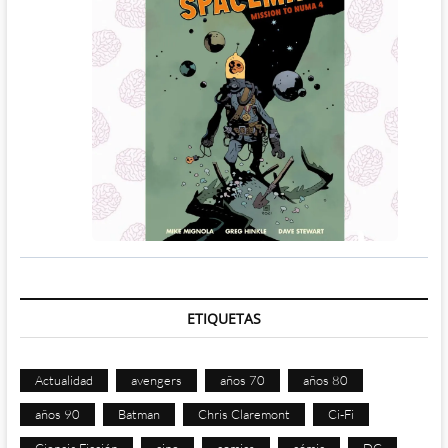
ETIQUETAS
Actualidad
avengers
años 70
años 80
años 90
Batman
Chris Claremont
Ci-Fi
Ciencia Ficción
cine
comics
cómic
DC