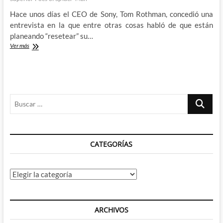
Hace unos días el CEO de Sony, Tom Rothman, concedió una
entrevista en la que entre otras cosas habló de que están
planeando “resetear” su…
Reseteando
Ver más
el
Spiderverso
de
Sony
Buscar
…
CATEGORÍAS
Categorías
ARCHIVOS