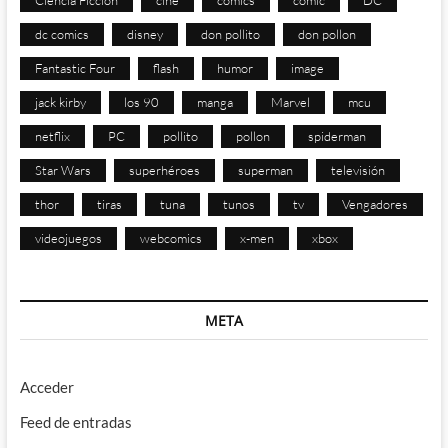
dc comics
disney
don pollito
don pollon
Fantastic Four
flash
humor
image
jack kirby
los 90
manga
Marvel
mcu
netflix
PC
pollito
pollon
spiderman
Star Wars
superhéroes
superman
televisión
thor
tiras
tuna
tunos
tv
Vengadores
videojuegos
webcomics
x-men
xbox
META
Acceder
Feed de entradas