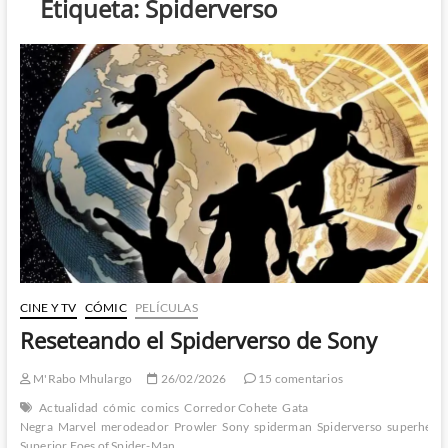
Etiqueta:
Spiderverso
CINE Y TV
CÓMIC
PELÍCULAS
Reseteando el Spiderverso de Sony
M'Rabo Mhulargo
26/02/2026
15 comentarios
Actualidad
cómic
comics
Corredor Cohete
Gata
Negra
Marvel
merodeador
Prowler
Sony
spiderman
Spiderverso
superhéro
Superior Foes of Spider-Man