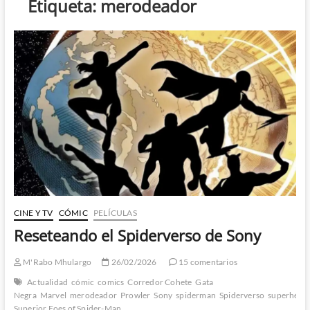
Etiqueta:
merodeador
CINE Y TV
CÓMIC
PELÍCULAS
Reseteando el Spiderverso de Sony
M'Rabo Mhulargo
26/02/2026
15 comentarios
Actualidad
cómic
comics
Corredor Cohete
Gata
Negra
Marvel
merodeador
Prowler
Sony
spiderman
Spiderverso
superhéro
Superior Foes of Spider-Man