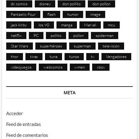
dc comics
disney
don pollito
don pollon
Fantastic Four
flash
humor
image
jack kirby
los 90
manga
Marvel
mcu
netflix
PC
pollito
pollon
spiderman
Star Wars
superhéroes
superman
televisión
thor
tiras
tuna
tunos
tv
Vengadores
videojuegos
webcomics
x-men
xbox
META
Acceder
Feed de entradas
Feed de comentarios