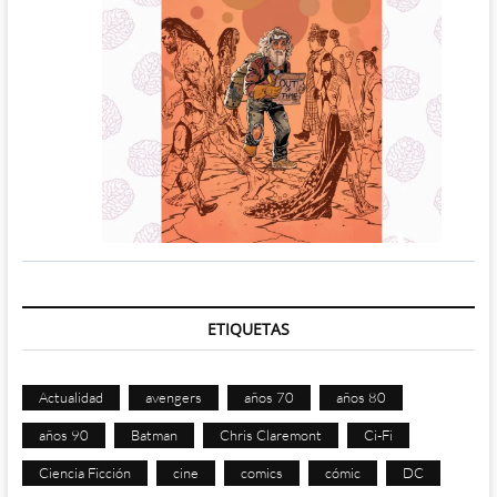
ETIQUETAS
Actualidad
avengers
años 70
años 80
años 90
Batman
Chris Claremont
Ci-Fi
Ciencia Ficción
cine
comics
cómic
DC