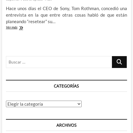
Hace unos días el CEO de Sony, Tom Rothman, concedió una
entrevista en la que entre otras cosas habló de que están
planeando “resetear” su…
Reseteando
Ver más
el
Spiderverso
de
Sony
Buscar
…
CATEGORÍAS
Categorías
ARCHIVOS