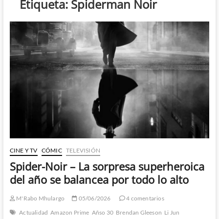
Etiqueta:
Spiderman Noir
CINE Y TV
CÓMIC
TELEVISIÓN
Spider-Noir – La sorpresa superheroica
del año se balancea por todo lo alto
M'Rabo Mhulargo
05/06/2026
4 comentarios
Actualidad
Amazon Prime
Añso 30
Brendan Gleeson
Li Jun