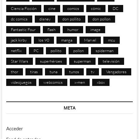
Ciencia Ficción
cine
comics
cómic
DC
dc comics
disney
don pollito
don pollon
Fantastic Four
flash
humor
image
jack kirby
los 90
manga
Marvel
mcu
netflix
PC
pollito
pollon
spiderman
Star Wars
superhéroes
superman
televisión
thor
tiras
tuna
tunos
tv
Vengadores
videojuegos
webcomics
x-men
xbox
META
Acceder