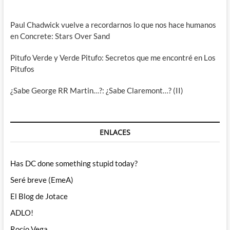
Paul Chadwick vuelve a recordarnos lo que nos hace humanos
en Concrete: Stars Over Sand
Pitufo Verde y Verde Pitufo: Secretos que me encontré en Los
Pitufos
¿Sabe George RR Martin…?: ¿Sabe Claremont…? (II)
ENLACES
Has DC done something stupid today?
Seré breve (EmeA)
El Blog de Jotace
ADLO!
Rocío Vega