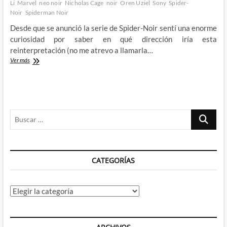
Li
Marvel
neo noir
Nicholas Cage
noir
Oren Uziel
Sony
Spider-
Noir
Spiderman Noir
Desde que se anunció la serie de Spider-Noir sentí una enorme
curiosidad por saber en qué dirección iría esta
reinterpretación (no me atrevo a llamarla…
Spider-
Ver más
Noir
–
La
sorpresa
superheroica
Buscar
del
año
…
se
balancea
por
CATEGORÍAS
todo
lo
alto
Categorías