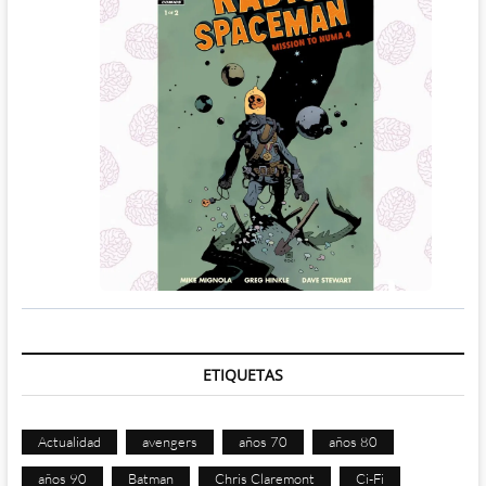
ETIQUETAS
Actualidad
avengers
años 70
años 80
años 90
Batman
Chris Claremont
Ci-Fi