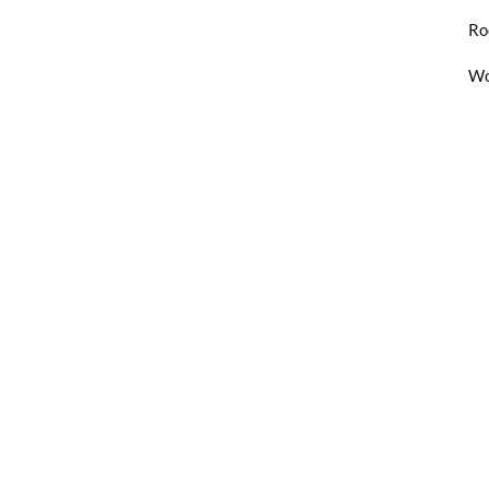
Ro
Wo