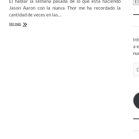
El hablar la semana pasada de lo que está haciendo
Ar
Jason Aaron con la nueva Thor me ha recordado la
cantidad de veces en las…
Hasta
Ver más
los
huevos
In
de
Mary
a 
Sues
nu
en
los
Di
comics
de
–
co
1º
Parte
el