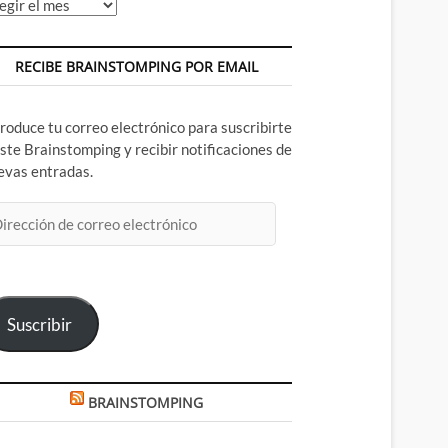
chivos
RECIBE BRAINSTOMPING POR EMAIL
troduce tu correo electrónico para suscribirte
este Brainstomping y recibir notificaciones de
evas entradas.
rección
rreo
ectrónico
Suscribir
BRAINSTOMPING