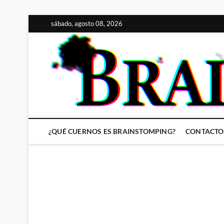
Saltar
sábado, agosto 08, 2026
al
contenido
¿QUÉ CUERNOS ES BRAINSTOMPING?
CONTACTO