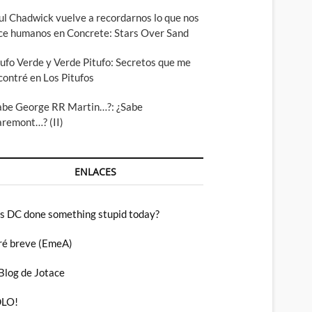
ul Chadwick vuelve a recordarnos lo que nos
ce humanos en Concrete: Stars Over Sand
tufo Verde y Verde Pitufo: Secretos que me
contré en Los Pitufos
abe George RR Martin…?: ¿Sabe
aremont…? (II)
ENLACES
s DC done something stupid today?
ré breve (EmeA)
 Blog de Jotace
LO!