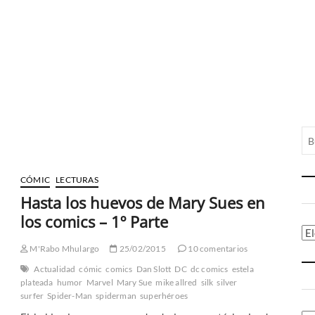
CÓMIC
LECTURAS
Hasta los huevos de Mary Sues en
los comics – 1º Parte
Ca
M'Rabo Mhulargo
25/02/2015
10 comentarios
Actualidad
cómic
comics
Dan Slott
DC
dc comics
estela
plateada
humor
Marvel
Mary Sue
mike allred
silk
silver
surfer
Spider-Man
spiderman
superhéroes