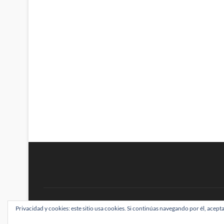
BRAINSTOMPING
Privacidad y cookies: este sitio usa cookies. Si continúas navegando por él, acepta
| Diseñado por:
Theme Freesia
|
WordPress
| ©