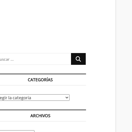
n
ú
Buscar
…
CATEGORÍAS
tegorías
ARCHIVOS