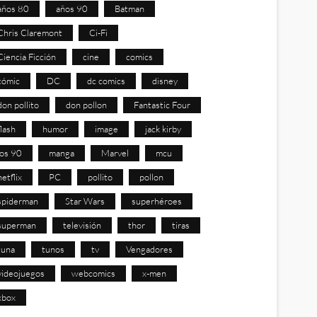
años 80
años 90
Batman
Chris Claremont
Ci-Fi
Ciencia Ficción
cine
comics
cómic
DC
dc comics
disney
don pollito
don pollon
Fantastic Four
flash
humor
image
jack kirby
los 90
manga
Marvel
mcu
netflix
PC
pollito
pollon
spiderman
Star Wars
superhéroes
superman
televisión
thor
tiras
tuna
tunos
tv
Vengadores
videojuegos
webcomics
x-men
xbox