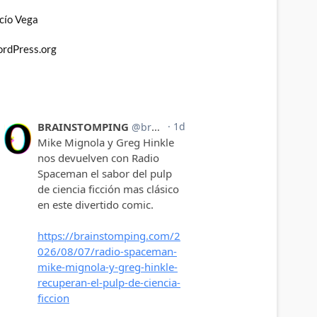
cío Vega
rdPress.org