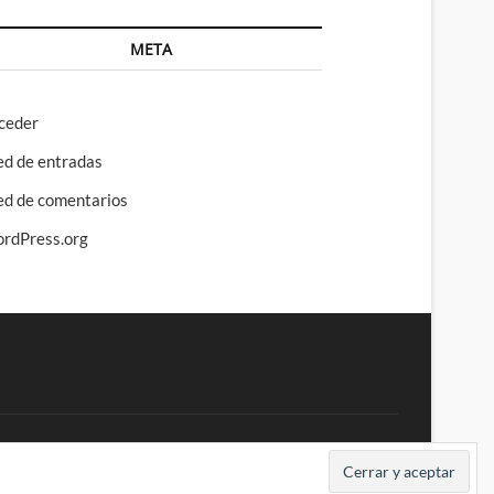
META
ceder
ed de entradas
ed de comentarios
rdPress.org