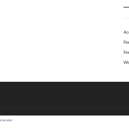
Ac
Fe
Fe
Wo
s su uso.
 Todos los derechos reservados