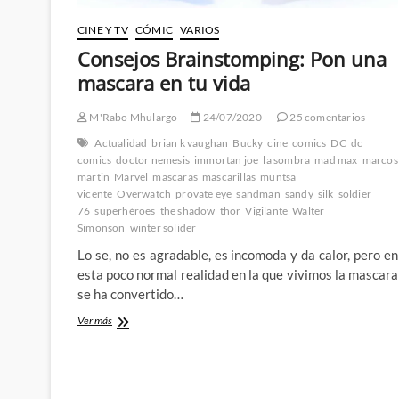
CINE Y TV
CÓMIC
VARIOS
Consejos Brainstomping: Pon una
mascara en tu vida
M'Rabo Mhulargo
24/07/2020
25 comentarios
Actualidad
brian k vaughan
Bucky
cine
comics
DC
dc
comics
doctor nemesis
immortan joe
la sombra
mad max
marcos
martin
Marvel
mascaras
mascarillas
muntsa
vicente
Overwatch
provate eye
sandman
sandy
silk
soldier
76
superhéroes
the shadow
thor
Vigilante
Walter
Simonson
winter solider
Lo se, no es agradable, es incomoda y da calor, pero en
esta poco normal realidad en la que vivimos la mascara
se ha convertido…
Consejos
Ver más
Brainstomping:
Pon
una
mascara