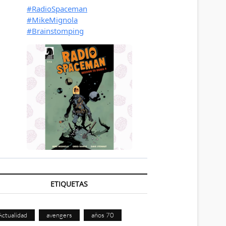
ETIQUETAS
Actualidad
avengers
años 70