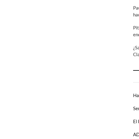
Pa
ha
Pi
en
¿S
Cl
Ha
Se
El
AD