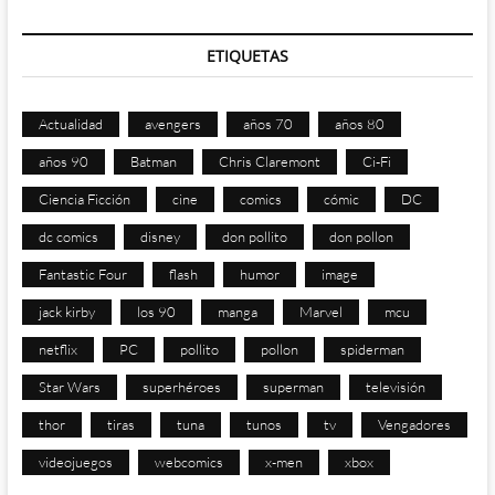
ETIQUETAS
Actualidad
avengers
años 70
años 80
años 90
Batman
Chris Claremont
Ci-Fi
Ciencia Ficción
cine
comics
cómic
DC
dc comics
disney
don pollito
don pollon
Fantastic Four
flash
humor
image
jack kirby
los 90
manga
Marvel
mcu
netflix
PC
pollito
pollon
spiderman
Star Wars
superhéroes
superman
televisión
thor
tiras
tuna
tunos
tv
Vengadores
videojuegos
webcomics
x-men
xbox