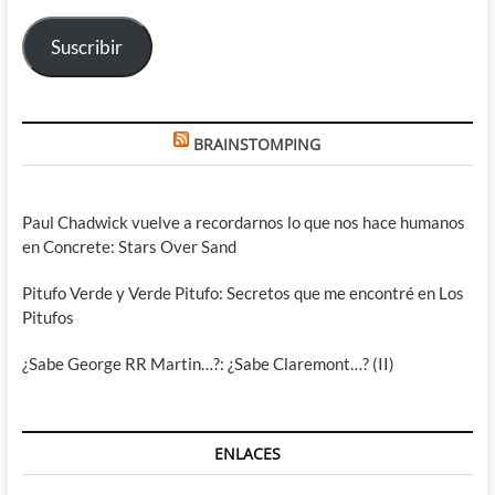
electrónico
Suscribir
BRAINSTOMPING
Paul Chadwick vuelve a recordarnos lo que nos hace humanos
en Concrete: Stars Over Sand
Pitufo Verde y Verde Pitufo: Secretos que me encontré en Los
Pitufos
¿Sabe George RR Martin…?: ¿Sabe Claremont…? (II)
ENLACES