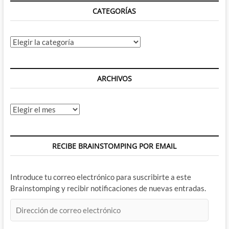
la
CATEGORÍAS
nostalgia
es
muy
mala…
Categorías
ARCHIVOS
Archivos
RECIBE BRAINSTOMPING POR EMAIL
Introduce tu correo electrónico para suscribirte a este
Brainstomping y recibir notificaciones de nuevas entradas.
Dirección
de
correo