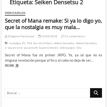
Etiqueta:
Seiken Densetsu 2
VIDEOJUEGOS
Secret of Mana remake: Si ya lo digo yo,
que la nostalgia es muy mala…
Diógenes Pantarújez
26/02/2018
31 comentarios
nostalgia
PC
PS4
Secret of Mana
Seiken Densetsu
Seiken Densetsu
2
square enix
squaresoft
Supernintendo
videojuegos
Vita
Secret of Mana fue mi primer JRPG. Ya, ya sé que no es
ninguna revelación porque al fin y al cabo no deja de ser…
Secret
Ver más
of
Mana
remake:
Si
ya
Buscar
lo
digo
…
yo,
que