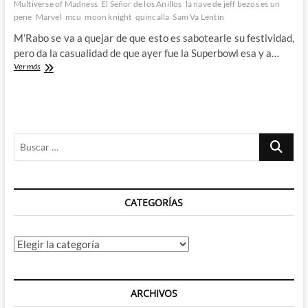
Multiverse of Madness
El Señor de los Anillos
la nave de jeff bezos es un
pene
Marvel
mcu
moon knight
quincalla
Sam Va Lentín
M’Rabo se va a quejar de que esto es sabotearle su festividad,
pero da la casualidad de que ayer fue la Superbowl esa y a…
El
Ver más
Multiverso
de
la
Locura
y
Buscar
otros
tráileres
…
de
la
Superbowl
CATEGORÍAS
Categorías
ARCHIVOS