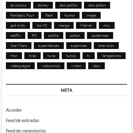
dc comics
disney
don pollito
don pollon
Fantastic Four
flash
humor
image
jack kirby
los 90
manga
Marvel
mcu
netflix
PC
pollito
pollon
spiderman
Star Wars
superhéroes
superman
televisión
thor
tiras
tuna
tunos
tv
Vengadores
videojuegos
webcomics
x-men
xbox
META
Acceder
Feed de entradas
Feed de comentarios