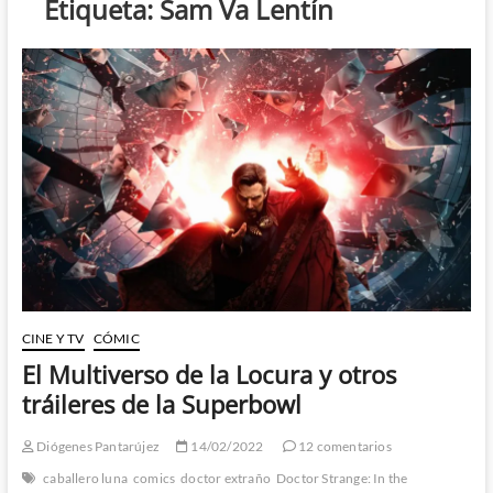
Etiqueta:
Sam Va Lentín
CINE Y TV
CÓMIC
El Multiverso de la Locura y otros
tráileres de la Superbowl
Diógenes Pantarújez
14/02/2022
12 comentarios
caballero luna
comics
doctor extraño
Doctor Strange: In the