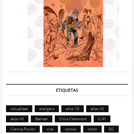
ETIQUETAS
Actualidad
avengers
años 70
años 80
años 90
Batman
Chris Claremont
Ci-Fi
Ciencia Ficción
cine
comics
cómic
DC