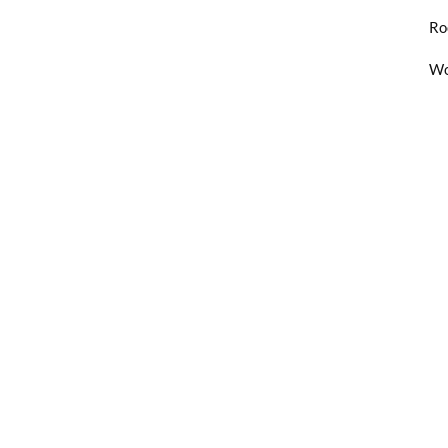
Ro
Wo