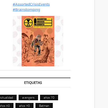
ETIQUETAS
Actualidad
avengers
años 70
años 80
años 90
Batman