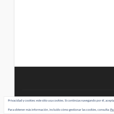
BRAINSTOMPING
Privacidad y cookies: este sitio usa cookies. Si continúas navegando por él, acepta
| Diseñado por:
Theme Freesia
|
WordPress
| ©
Para obtener más información, incluido cómo gestionar las cookies, consulta:
Po