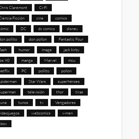
Chris Claremont
Ci-Fi
Ciencia Ficción
cine
comics
cómic
DC
dc comics
disney
don pollito
don pollon
Fantastic Four
flash
humor
image
jack kirby
los 90
manga
Marvel
mcu
netflix
PC
pollito
pollon
spiderman
Star Wars
superhéroes
superman
televisión
thor
tiras
tuna
tunos
tv
Vengadores
videojuegos
webcomics
x-men
xbox