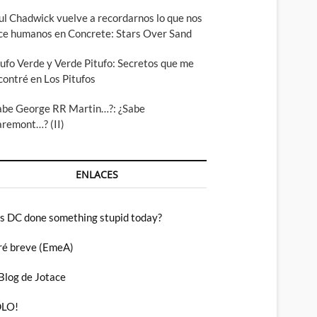
ul Chadwick vuelve a recordarnos lo que nos
ce humanos en Concrete: Stars Over Sand
tufo Verde y Verde Pitufo: Secretos que me
contré en Los Pitufos
abe George RR Martin…?: ¿Sabe
aremont…? (II)
ENLACES
s DC done something stupid today?
ré breve (EmeA)
 Blog de Jotace
LO!