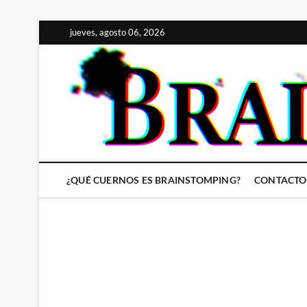
Saltar
jueves, agosto 06, 2026
al
contenido
¿QUÉ CUERNOS ES BRAINSTOMPING?
CONTACTO