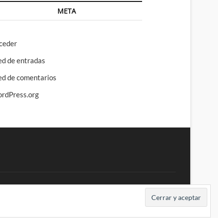
META
ceder
ed de entradas
ed de comentarios
rdPress.org