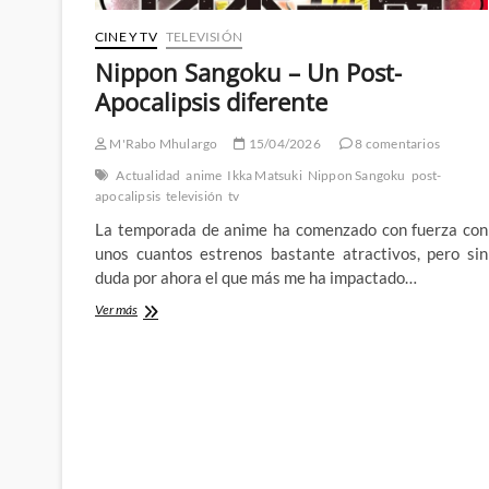
CINE Y TV
TELEVISIÓN
Nippon Sangoku – Un Post-
Apocalipsis diferente
M'Rabo Mhulargo
15/04/2026
8 comentarios
Actualidad
anime
Ikka Matsuki
Nippon Sangoku
post-
apocalipsis
televisión
tv
La temporada de anime ha comenzado con fuerza con
unos cuantos estrenos bastante atractivos, pero sin
duda por ahora el que más me ha impactado…
Nippon
Ver más
Sangoku
–
Un
Post-
Apocalipsis
diferente