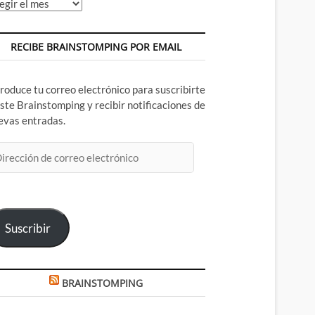
chivos
RECIBE BRAINSTOMPING POR EMAIL
troduce tu correo electrónico para suscribirte
este Brainstomping y recibir notificaciones de
evas entradas.
rección
rreo
ectrónico
Suscribir
BRAINSTOMPING