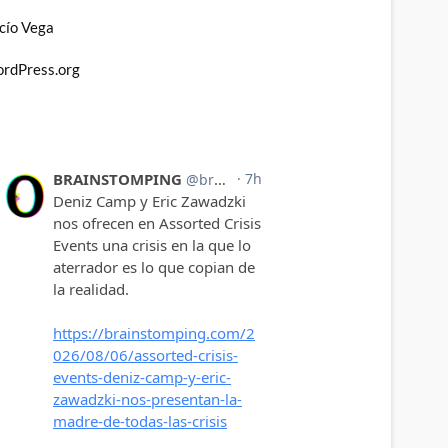
cío Vega
rdPress.org