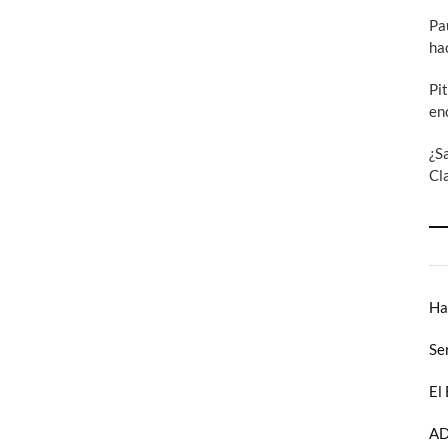
Pa
ha
Pi
en
¿S
Cl
Ha
Se
El
AD