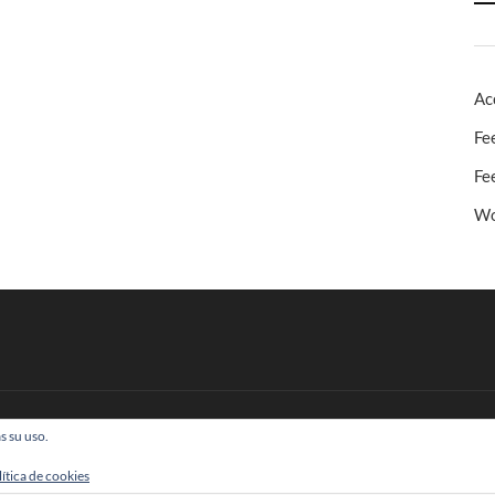
Ac
Fe
Fe
Wo
s su uso.
 Todos los derechos reservados
lítica de cookies