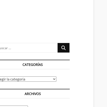
n
ú
Buscar
…
CATEGORÍAS
tegorías
ARCHIVOS