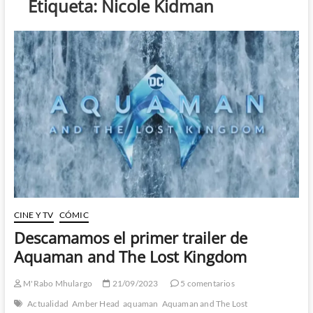
Etiqueta:
Nicole Kidman
CINE Y TV
CÓMIC
Descamamos el primer trailer de
Aquaman and The Lost Kingdom
M'Rabo Mhulargo
21/09/2023
5 comentarios
Actualidad
Amber Head
aquaman
Aquaman and The Lost