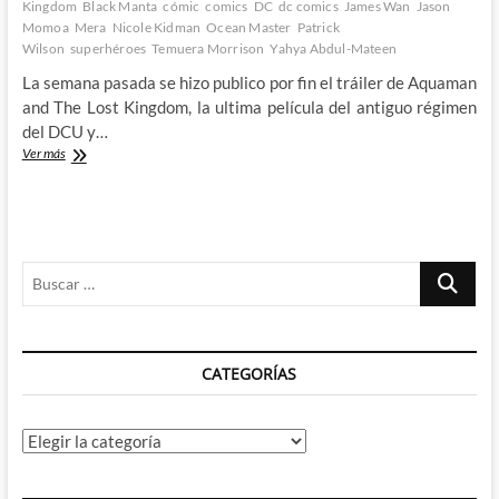
Kingdom
Black Manta
cómic
comics
DC
dc comics
James Wan
Jason
Momoa
Mera
Nicole Kidman
Ocean Master
Patrick
Wilson
superhéroes
Temuera Morrison
Yahya Abdul-Mateen
La semana pasada se hizo publico por fin el tráiler de Aquaman
and The Lost Kingdom, la ultima película del antiguo régimen
del DCU y…
Descamamos
Ver más
el
primer
trailer
de
Aquaman
Buscar
and
The
…
Lost
Kingdom
CATEGORÍAS
Categorías