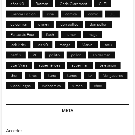
años 90
Batman
Chris Claremont
Ci-Fi
Ciencia Ficción
cine
comics
cómic
DC
dc comics
disney
don pollito
don pollon
Fantastic Four
flash
humor
image
jack kirby
los 90
manga
Marvel
mcu
netflix
PC
pollito
pollon
spiderman
Star Wars
superhéroes
superman
televisión
thor
tiras
tuna
tunos
tv
Vengadores
videojuegos
webcomics
x-men
xbox
META
Acceder