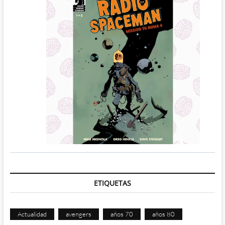
ETIQUETAS
Actualidad
avengers
años 70
años 80