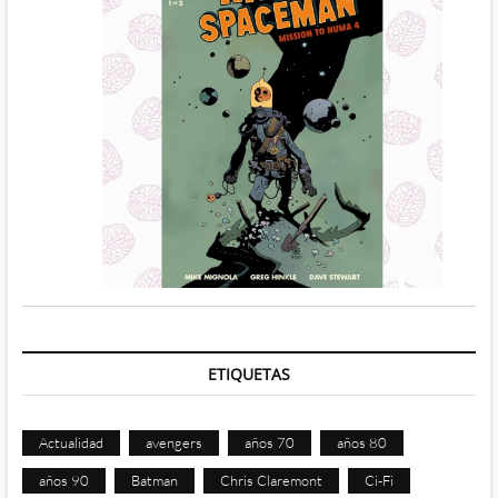
ETIQUETAS
Actualidad
avengers
años 70
años 80
años 90
Batman
Chris Claremont
Ci-Fi