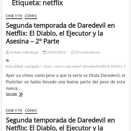
Etiqueta:
netflix
CINE Y TV
CÓMIC
Segunda temporada de Daredevil en
Netflix: El Diablo, el Ejecutor y la
Asesina – 2º Parte
M'Rabo Mhulargo
25/03/2016
25 comentarios
Actualidad
castigador
cómic
comics
daredevil
daredevilnetflix2
Elektra
Mar
Ayer ya vimos como pese a que la serie se titula Daredevil, el
Punisher se había llevado una buena parte del peso de esta
nueva…
Segunda
Ver más
temporada
de
Daredevil
CINE Y TV
CÓMIC
en
Segunda temporada de Daredevil en
Netflix:
El
Netflix: El Diablo, el Ejecutor y la
Diablo,