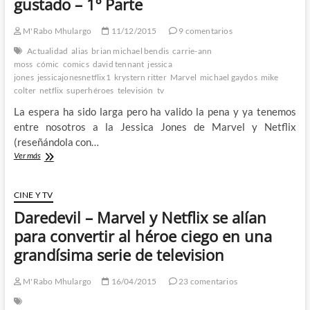
gustado – 1º Parte
blanco
en
Netflix,
M'Rabo Mhulargo
11/12/2015
9 comentarios
es
Actualidad
alias
brian michael bendis
carrie-ann
que
moss
cómic
comics
david tennant
jessica
es
jones
jessicajonesnetflix1
krystern ritter
Marvel
michael gaydos
mike
blanco
colter
netflix
superhéroes
televisión
tv
y
punto
La espera ha sido larga pero ha valido la pena y ya tenemos
1º
entre nosotros a la Jessica Jones de Marvel y Netflix
Parte
(reseñándola con…
Jessica
Ver más
Jones
ha
llegado
CINE Y TV
a
Daredevil – Marvel y Netflix se alían
Netflix
y
para convertir al héroe ciego en una
no
grandísima serie de television
ha
sido
tan
M'Rabo Mhulargo
16/04/2015
23 comentarios
perfecta
como