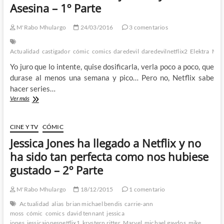
Asesina – 1º Parte
el
Ejecutor
y
M'Rabo Mhulargo
24/03/2016
3 comentarios
la
Asesina
Actualidad
castigador
cómic
comics
daredevil
daredevilnetflix2
Elektra
Mar
–
2º
Yo juro que lo intente, quise dosificarla, verla poco a poco, que
Parte
durase al menos una semana y pico… Pero no, Netflix sabe
hacer series…
Segunda
Ver más
temporada
de
Daredevil
CINE Y TV
CÓMIC
en
Jessica Jones ha llegado a Netflix y no
Netflix:
El
ha sido tan perfecta como nos hubiese
Diablo,
gustado – 2º Parte
el
Ejecutor
y
M'Rabo Mhulargo
18/12/2015
1 comentario
la
Actualidad
alias
brian michael bendis
carrie-ann
Asesina
moss
cómic
comics
david tennant
jessica
–
jones
jessicajonesnetflix1
krystern ritter
Marvel
michael gaydos
mike
1º