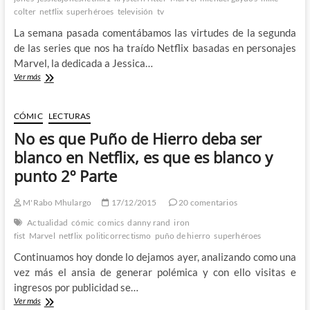
colter
netflix
superhéroes
televisión
tv
Parte
La semana pasada comentábamos las virtudes de la segunda
de las series que nos ha traído Netflix basadas en personajes
Marvel, la dedicada a Jessica…
Jessica
Ver más
Jones
ha
llegado
CÓMIC
LECTURAS
a
No es que Puño de Hierro deba ser
Netflix
y
blanco en Netflix, es que es blanco y
no
punto 2º Parte
ha
sido
tan
M'Rabo Mhulargo
17/12/2015
20 comentarios
perfecta
Actualidad
cómic
comics
danny rand
iron
como
fist
Marvel
netflix
politicorrectismo
puño de hierro
superhéroes
nos
hubiese
Continuamos hoy donde lo dejamos ayer, analizando como una
gustado
vez más el ansia de generar polémica y con ello visitas e
–
ingresos por publicidad se…
2º
Parte
No
Ver más