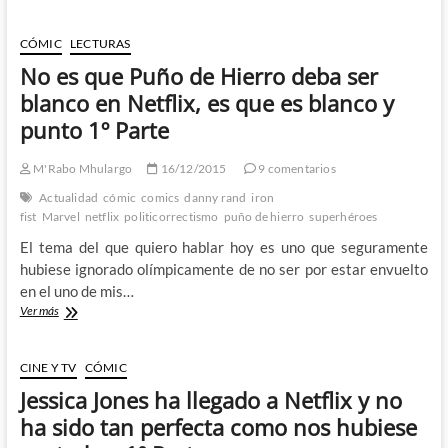
es
que
Puño
CÓMIC
LECTURAS
de
No es que Puño de Hierro deba ser
Hierro
deba
blanco en Netflix, es que es blanco y
ser
punto 1º Parte
blanco
en
Netflix,
M'Rabo Mhulargo
16/12/2015
9 comentarios
es
Actualidad
cómic
comics
danny rand
iron
que
fist
Marvel
netflix
politicorrectismo
puño de hierro
superhéroes
es
blanco
El tema del que quiero hablar hoy es uno que seguramente
y
hubiese ignorado olímpicamente de no ser por estar envuelto
punto
en el uno de mis…
2º
Parte
No
Ver más
es
que
Puño
CINE Y TV
CÓMIC
de
Jessica Jones ha llegado a Netflix y no
Hierro
deba
ha sido tan perfecta como nos hubiese
ser