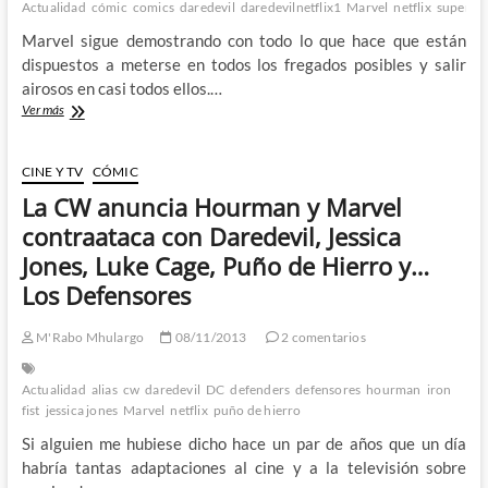
Actualidad
cómic
comics
daredevil
daredevilnetflix1
Marvel
netflix
superhé
nos
hubiese
Marvel sigue demostrando con todo lo que hace que están
gustado
dispuestos a meterse en todos los fregados posibles y salir
–
airosos en casi todos ellos.…
1º
Parte
Daredevil
Ver más
–
Marvel
y
CINE Y TV
CÓMIC
Netflix
La CW anuncia Hourman y Marvel
se
alían
contraataca con Daredevil, Jessica
para
Jones, Luke Cage, Puño de Hierro y…
convertir
al
Los Defensores
héroe
ciego
M'Rabo Mhulargo
08/11/2013
2 comentarios
en
una
grandísima
Actualidad
alias
cw
daredevil
DC
defenders
defensores
hourman
iron
serie
fist
jessica jones
Marvel
netflix
puño de hierro
de
Si alguien me hubiese dicho hace un par de años que un día
television
habría tantas adaptaciones al cine y a la televisión sobre