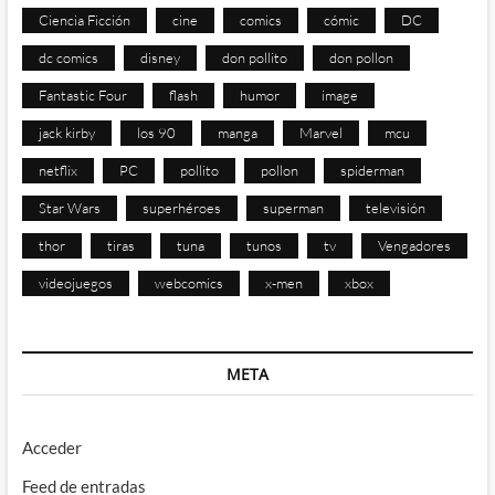
Ciencia Ficción
cine
comics
cómic
DC
dc comics
disney
don pollito
don pollon
Fantastic Four
flash
humor
image
jack kirby
los 90
manga
Marvel
mcu
netflix
PC
pollito
pollon
spiderman
Star Wars
superhéroes
superman
televisión
thor
tiras
tuna
tunos
tv
Vengadores
videojuegos
webcomics
x-men
xbox
META
Acceder
Feed de entradas