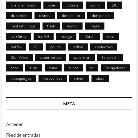
Ciencia Ficción
cine
comics
cómic
DC
dc comics
disney
don pollito
don pollon
Fantastic Four
flash
humor
image
jack kirby
los 90
manga
Marvel
mcu
netflix
PC
pollito
pollon
spiderman
Star Wars
superhéroes
superman
televisión
thor
tiras
tuna
tunos
tv
Vengadores
videojuegos
webcomics
x-men
xbox
META
Acceder
Feed de entradas