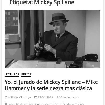
Etiqueta:
Mickey Spillane
LECTURAS
LIBROS
Yo, el Jurado de Mickey Spillane – Mike
Hammer y la serie negra mas clásica
M'Rabo Mhulargo
17/04/2019
6 comentarios
años 40
detectives
genero negro
Libros
literatura
Mickey