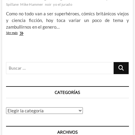
Spillane
Mike Hammer
noir
yo el jurado
Como no todo van a ser superhéroes, cómics británicos viejos
y ciencia ficción, hoy toca variar un poco de tema y
zambullirnos en el genero…
Yo,
Ver más
el
Jurado
de
Mickey
Spillane
Buscar
–
Mike
…
Hammer
y
la
CATEGORÍAS
serie
negra
mas
clásica
Categorías
ARCHIVOS