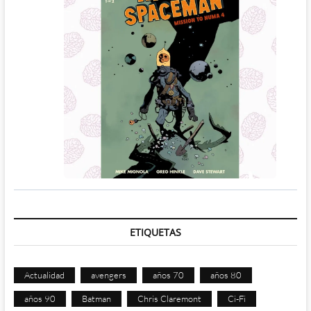
ETIQUETAS
Actualidad
avengers
años 70
años 80
años 90
Batman
Chris Claremont
Ci-Fi