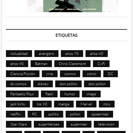
ETIQUETAS
Actualidad
avengers
años 70
años 80
años 90
Batman
Chris Claremont
Ci-Fi
Ciencia Ficción
cine
comics
cómic
DC
dc comics
disney
don pollito
don pollon
Fantastic Four
flash
humor
image
jack kirby
los 90
manga
Marvel
mcu
netflix
PC
pollito
pollon
spiderman
Star Wars
superhéroes
superman
televisión