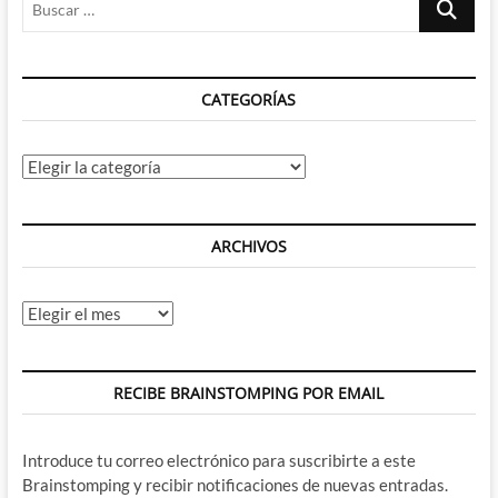
temporada
…
de
Star
Trek:
CATEGORÍAS
Discovery
(SPOILERS)
Categorías
ARCHIVOS
Archivos
RECIBE BRAINSTOMPING POR EMAIL
Introduce tu correo electrónico para suscribirte a este
Brainstomping y recibir notificaciones de nuevas entradas.