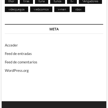
thor
tiras
tuna
tunos
tv
Vengadores
videojuegos
webcomics
x-men
xbox
META
Acceder
Feed de entradas
Feed de comentarios
WordPress.org