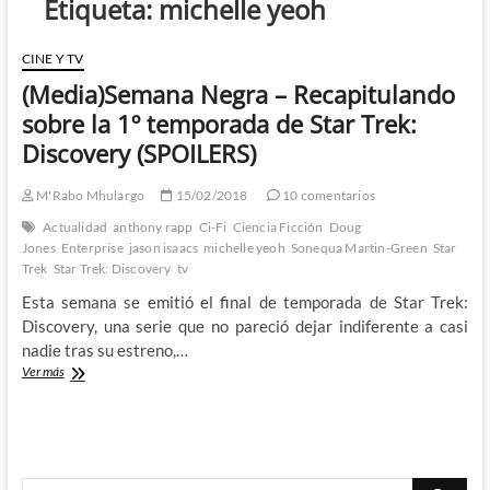
Etiqueta:
michelle yeoh
CINE Y TV
(Media)Semana Negra – Recapitulando
sobre la 1º temporada de Star Trek:
Discovery (SPOILERS)
M'Rabo Mhulargo
15/02/2018
10 comentarios
Actualidad
anthony rapp
Ci-Fi
Ciencia Ficción
Doug
Jones
Enterprise
jason isaacs
michelle yeoh
Sonequa Martin-Green
Star
Trek
Star Trek: Discovery
tv
Esta semana se emitió el final de temporada de Star Trek:
Discovery, una serie que no pareció dejar indiferente a casi
nadie tras su estreno,…
(Media)Semana
Ver más
Negra
–
Recapitulando
sobre
la
Buscar
1º