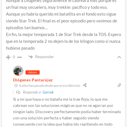
Aunque a Diógenes seguramente le cabreará más porque es
un fnal muy secuelero, muy trekkie: pacífico y todo eso.
Aunque yo habría querido mi batallita en el fondo esto sigue
siendo Star Trek. El final es el peor episodio pero venimos de
episodios tan buenos…
En fin, la mejor temporada 1 de Star Trek desde la TOS. Espero
que en la temporada 2 no dejen lo de los klingon como si nunca
hubiese pasado
Responder
0
Admin
Diógenes Pantarújez
8 años han pasado desde que se escribió esto
Responde a
Garrak
Si a mí que haya o no batalla me la trae floja, lo que me
cabrean son las soluciones mágicas que no se agarran por
ningún lado. Discovery perfectamente podía haber terminado
con una solución perfecta y haber seguido siendo
consecuente con la idea que había ido repitiendo en todo