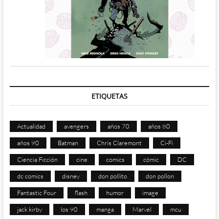
ETIQUETAS
Actualidad
avengers
años 70
años 80
años 90
Batman
Chris Claremont
Ci-Fi
Ciencia Ficción
cine
comics
cómic
DC
dc comics
disney
don pollito
don pollon
Fantastic Four
flash
humor
image
jack kirby
los 90
manga
Marvel
mcu