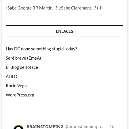
¿Sabe George RR Martin…?: ¿Sabe Claremont…? (II)
ENLACES
Has DC done something stupid today?
Seré breve (EmeA)
El Blog de Jotace
ADLO!
Rocío Vega
WordPress.org