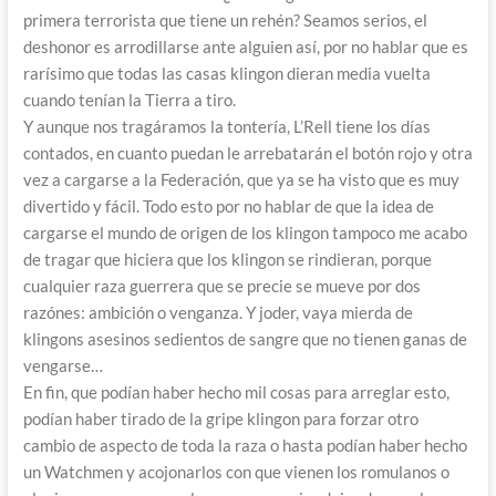
primera terrorista que tiene un rehén? Seamos serios, el
deshonor es arrodillarse ante alguien así, por no hablar que es
rarísimo que todas las casas klingon dieran media vuelta
cuando tenían la Tierra a tiro.
Y aunque nos tragáramos la tontería, L’Rell tiene los días
contados, en cuanto puedan le arrebatarán el botón rojo y otra
vez a cargarse a la Federación, que ya se ha visto que es muy
divertido y fácil. Todo esto por no hablar de que la idea de
cargarse el mundo de origen de los klingon tampoco me acabo
de tragar que hiciera que los klingon se rindieran, porque
cualquier raza guerrera que se precie se mueve por dos
razónes: ambición o venganza. Y joder, vaya mierda de
klingons asesinos sedientos de sangre que no tienen ganas de
vengarse…
En fin, que podían haber hecho mil cosas para arreglar esto,
podían haber tirado de la gripe klingon para forzar otro
cambio de aspecto de toda la raza o hasta podían haber hecho
un Watchmen y acojonarlos con que vienen los romulanos o