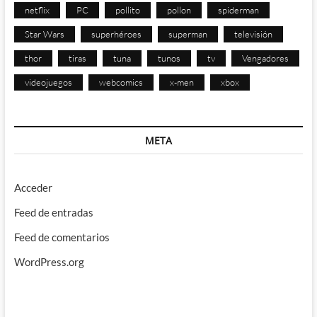
netflix
PC
pollito
pollon
spiderman
Star Wars
superhéroes
superman
televisión
thor
tiras
tuna
tunos
tv
Vengadores
videojuegos
webcomics
x-men
xbox
META
Acceder
Feed de entradas
Feed de comentarios
WordPress.org