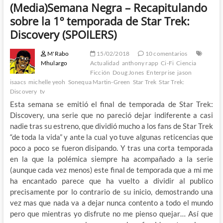
(Media)Semana Negra – Recapitulando
sobre la 1º temporada de Star Trek:
Discovery (SPOILERS)
M'Rabo
15/02/2018
10 comentarios
Mhulargo
Actualidad
anthony rapp
Ci-Fi
Ciencia
Ficción
Doug Jones
Enterprise
jason
isaacs
michelle yeoh
Sonequa Martin-Green
Star Trek
Star Trek:
Discovery
tv
Esta semana se emitió el final de temporada de Star Trek:
Discovery, una serie que no pareció dejar indiferente a casi
nadie tras su estreno, que dividió mucho a los fans de Star Trek
“de toda la vida” y ante la cual yo tuve algunas reticencias que
poco a poco se fueron disipando. Y tras una corta temporada
en la que la polémica siempre ha acompañado a la serie
(aunque cada vez menos) este final de temporada que a mi me
ha encantado parece que ha vuelto a dividir al publico
precisamente por lo contrario de su inicio, demostrando una
vez mas que nada va a dejar nunca contento a todo el mundo
pero que mientras yo disfrute no me pienso quejar… Así que