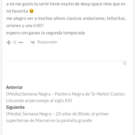
a mi me gusto la serie tiene mucho de deep space nine que es
mi favorita
me alegro ver a muchos aliens clasicos andorianos, tellaritas,
oriones y una trill!!
espero con ganas la segunda temporada
Responder
0
Navegación
Entrada
Anterior
anterior:
(Media)Semana Negra – Pantera Negra de Ta-Nehisi Coates:
de
Llevando al personaje al siglo XXI
entradas
Entrada
Siguiente
siguiente:
(Media) Semana Negra – 20 años de Blade, el primer
superhéroe de Marvel en la pantalla grande