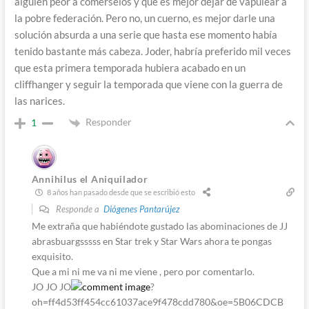
alguien peor a comerselos y que es mejor dejar de vapulear a
la pobre federación. Pero no, un cuerno, es mejor darle una
solución absurda a una serie que hasta ese momento había
tenido bastante más cabeza. Joder, habría preferido mil veces
que esta primera temporada hubiera acabado en un
cliffhanger y seguir la temporada que viene con la guerra de
las narices.
Responder
1
Annihilus el Aniquilador
8 años han pasado desde que se escribió esto
Responde a
Diógenes Pantarújez
Me extraña que habiéndote gustado las abominaciones de JJ
abrasbuargsssss en Star trek y Star Wars ahora te pongas
exquisito.
Que a mi ni me va ni me viene , pero por comentarlo.
JO JO JO
?
oh=ff4d53ff454cc61037ace9f478cdd780&oe=5B06CDCB