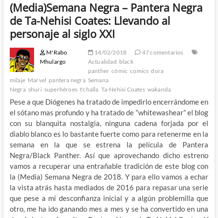
(Media)Semana Negra – Pantera Negra
de Ta-Nehisi Coates: Llevando al
personaje al siglo XXI
M'Rabo
14/02/2018
47 comentarios
Mhulargo
Actualidad
black
panther
cómic
comics
dora
milaje
Marvel
pantera negra
Semana
Negra
shuri
superhéroes
t'challa
Ta-Nehisi Coates
wakanda
Pese a que Diógenes ha tratado de impedirlo encerrándome en
el sótano mas profundo y ha tratado de “whitewashear” el blog
con su blanquita nostalgia, ninguna cadena forjada por el
diablo blanco es lo bastante fuerte como para retenerme en la
semana en la que se estrena la película de Pantera
Negra/Black Panther. Así que aprovechando dicho estreno
vamos a recuperar una entrañable tradición de este blog con
la (Media) Semana Negra de 2018. Y para ello vamos a echar
la vista atrás hasta mediados de 2016 para repasar una serie
que pese a mi desconfianza inicial y a algún problemilla que
otro, me ha ido ganando mes a mes y se ha convertido en una