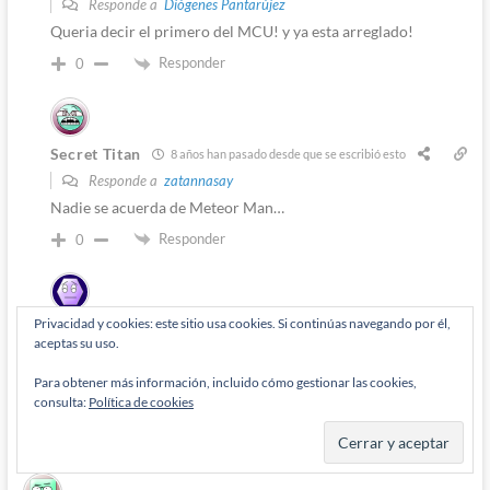
Responde a
Diógenes Pantarújez
Queria decir el primero del MCU! y ya esta arreglado!
Responder
0
Secret Titan
8 años han pasado desde que se escribió esto
Responde a
zatannasay
Nadie se acuerda de Meteor Man…
Responder
0
Privacidad y cookies: este sitio usa cookies. Si continúas navegando por él,
Save
8 años han pasado desde que se escribió esto
aceptas su uso.
Responde a
zatannasay
El principal problema de Steel es que el villano de Shaq
Para obtener más información, incluido cómo gestionar las cookies,
consulta:
Política de cookies
siempre debería ser Coach Pop y los tiros libres.
Responder
0