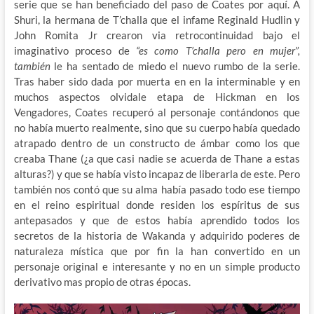
serie que se han beneficiado del paso de Coates por aquí. A
Shuri, la hermana de T’challa que el infame Reginald Hudlin y
John Romita Jr crearon via retrocontinuidad bajo el
imaginativo proceso de
“es como T’challa pero en mujer”,
también
le ha sentado de miedo el nuevo rumbo de la serie.
Tras haber sido dada por muerta en en la interminable y en
muchos aspectos olvidale etapa de Hickman en los
Vengadores, Coates recuperó al personaje contándonos que
no había muerto realmente, sino que su cuerpo había quedado
atrapado dentro de un constructo de ámbar como los que
creaba Thane (¿a que casi nadie se acuerda de Thane a estas
alturas?) y que se había visto incapaz de liberarla de este. Pero
también nos contó que su alma había pasado todo ese tiempo
en el reino espiritual donde residen los espíritus de sus
antepasados y que de estos había aprendido todos los
secretos de la historia de Wakanda y adquirido poderes de
naturaleza mística que por fin la han convertido en un
personaje original e interesante y no en un simple producto
derivativo mas propio de otras épocas.