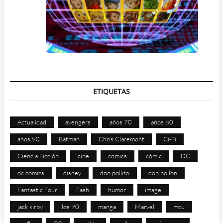
ETIQUETAS
Actualidad
avengers
años 70
años 80
años 90
Batman
Chris Claremont
Ci-Fi
Ciencia Ficción
cine
comics
cómic
DC
dc comics
disney
don pollito
don pollon
Fantastic Four
flash
humor
image
jack kirby
los 90
manga
Marvel
mcu