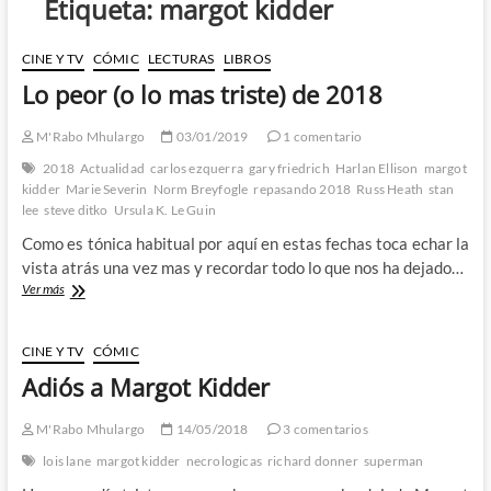
Etiqueta:
margot kidder
CINE Y TV
CÓMIC
LECTURAS
LIBROS
Lo peor (o lo mas triste) de 2018
M'Rabo Mhulargo
03/01/2019
1 comentario
2018
Actualidad
carlos ezquerra
gary friedrich
Harlan Ellison
margot
kidder
Marie Severin
Norm Breyfogle
repasando 2018
Russ Heath
stan
lee
steve ditko
Ursula K. Le Guin
Como es tónica habitual por aquí en estas fechas toca echar la
vista atrás una vez mas y recordar todo lo que nos ha dejado…
Lo
Ver más
peor
(o
lo
CINE Y TV
CÓMIC
mas
Adiós a Margot Kidder
triste)
de
2018
M'Rabo Mhulargo
14/05/2018
3 comentarios
lois lane
margot kidder
necrologicas
richard donner
superman