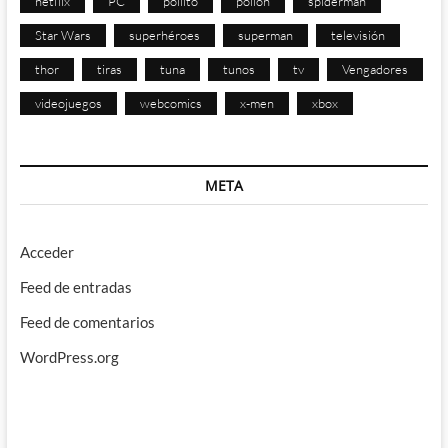
netflix
PC
pollito
pollon
spiderman
Star Wars
superhéroes
superman
televisión
thor
tiras
tuna
tunos
tv
Vengadores
videojuegos
webcomics
x-men
xbox
META
Acceder
Feed de entradas
Feed de comentarios
WordPress.org