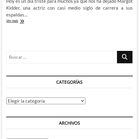
Hoy es un día triste para muchos ya que nos ha dejado Margot
Kidder, una actriz con casi medio siglo de carrera a sus
espaldas…
Adiós
Ver más
a
Margot
Kidder
Buscar
…
CATEGORÍAS
Categorías
ARCHIVOS