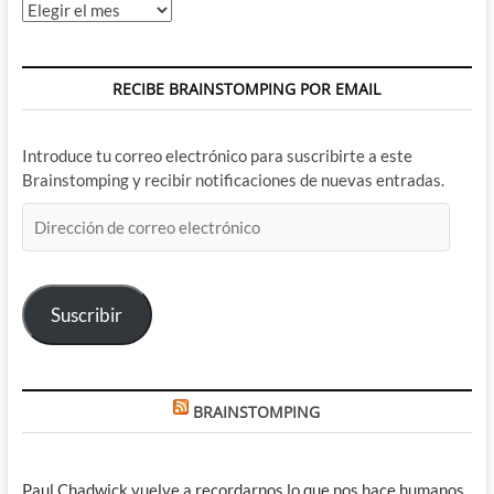
Archivos
RECIBE BRAINSTOMPING POR EMAIL
Introduce tu correo electrónico para suscribirte a este
Brainstomping y recibir notificaciones de nuevas entradas.
Dirección
de
correo
electrónico
Suscribir
BRAINSTOMPING
Paul Chadwick vuelve a recordarnos lo que nos hace humanos