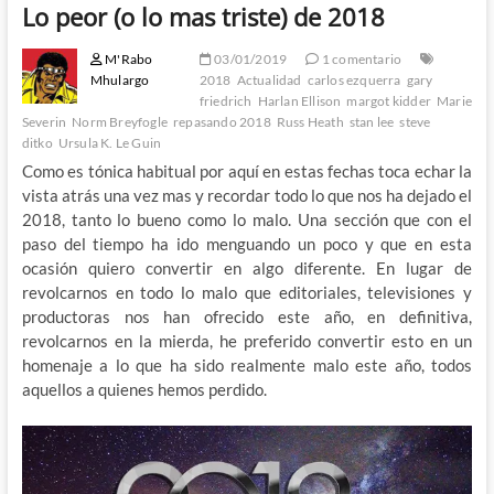
Lo peor (o lo mas triste) de 2018
M'Rabo
03/01/2019
1 comentario
Mhulargo
2018
Actualidad
carlos ezquerra
gary
friedrich
Harlan Ellison
margot kidder
Marie
Severin
Norm Breyfogle
repasando 2018
Russ Heath
stan lee
steve
ditko
Ursula K. Le Guin
Como es tónica habitual por aquí en estas fechas toca echar la
vista atrás una vez mas y recordar todo lo que nos ha dejado el
2018, tanto lo bueno como lo malo. Una sección que con el
paso del tiempo ha ido menguando un poco y que en esta
ocasión quiero convertir en algo diferente. En lugar de
revolcarnos en todo lo malo que editoriales, televisiones y
productoras nos han ofrecido este año, en definitiva,
revolcarnos en la mierda, he preferido convertir esto en un
homenaje a lo que ha sido realmente malo este año, todos
aquellos a quienes hemos perdido.