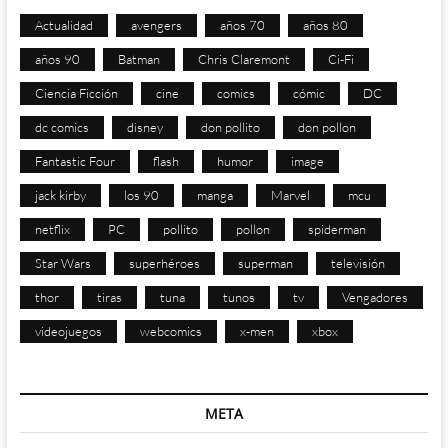
Actualidad
avengers
años 70
años 80
años 90
Batman
Chris Claremont
Ci-Fi
Ciencia Ficción
cine
comics
cómic
DC
dc comics
disney
don pollito
don pollon
Fantastic Four
flash
humor
image
jack kirby
los 90
manga
Marvel
mcu
netflix
PC
pollito
pollon
spiderman
Star Wars
superhéroes
superman
televisión
thor
tiras
tuna
tunos
tv
Vengadores
videojuegos
webcomics
x-men
xbox
META