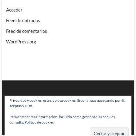
Acceder
Feed de entradas
Feed de comentarios
WordPress.org
Privacidad y cookies: este sitio usa cookies. Si continúas navegando por él,
aceptas su uso.
Para obtener más información, incluido cómo gestionar las cookies,
BRAINSTOMPING
| Diseñado por:
Theme Freesia
|
WordPress
| © Todos
consulta:
Política de cookies
los derechos reservados