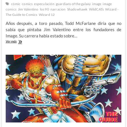
cómic
comics
especulación
guardians of the galaxy
image
image
comics
Jim Valentino
los 90
narracion
Shadowhawk
WildCATs
Wizard -
The Guide to Comics
Wizard 12
Años después, a toro pasado, Todd McFarlane diría que no
sabía que pintaba Jim Valentino entre los fundadores de
Image. Su carrera había estado sobre…
Jim
Ver más
Valentino
haciendo
más
de
lo
mismo:
Wizard,
The
Guide
to
Comics
#12
(IV)