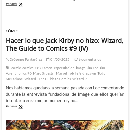
¿La
Ver más
Image
de
Epic
Comics?:
Wizard,
CÓMIC
The
Hacer lo que Jack Kirby no hizo: Wizard,
Guide
to
The Guide to Comics #9 (IV)
Comics
#9
Diógenes Pantarújez
04/03/2025
6 comentarios
(V)
cómic
comics
Erik Larsen
especulación
image
Jim Lee
Jim
Valentino
los 90
Marc Silvestri
Marvel
rob liefeld
spawn
Todd
McFarlane
Wizard - The Guide to Comics
Wizard 9
Nos habíamos quedado la semana pasada con Lee comentando
durante la entrevista fundacional de Image que ellos querían
intentarlo en su mejor momento y no…
Hacer
Ver más
lo
que
Jack
Kirby