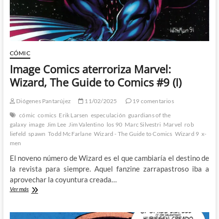
CÓMIC
Image Comics aterroriza Marvel:
Wizard, The Guide to Comics #9 (I)
Diógenes Pantarújez
11/02/2025
19 comentarios
cómic
comics
Erik Larsen
especulación
guardians of the
galaxy
image
Jim Lee
Jim Valentino
los 90
Marc Silvestri
Marvel
rob
liefeld
spawn
Todd McFarlane
Wizard - The Guide to Comics
Wizard 9
x-
men
El noveno número de Wizard es el que cambiaría el destino de
la revista para siempre. Aquel fanzine zarrapastroso iba a
aprovechar la coyuntura creada…
Image
Ver más
Comics
aterroriza
Marvel: