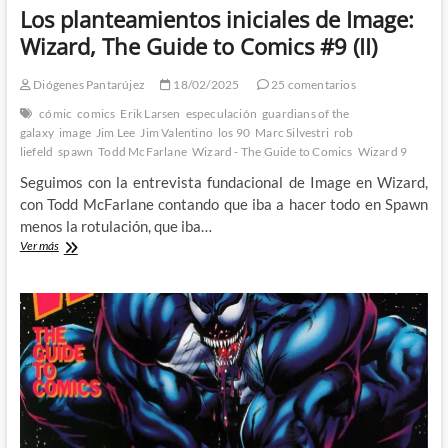
Los planteamientos iniciales de Image:
Wizard, The Guide to Comics #9 (II)
Diógenes Pantarújez
18/02/2025
25 comentarios
cómic
comics
Erik Larsen
especulación
guardians of the
galaxy
image
Jim Lee
Jim Valentino
los 90
Marc Silvestri
rob
liefeld
spawn
Todd McFarlane
Wizard - The Guide to Comics
Wizard 9
Seguimos con la entrevista fundacional de Image en Wizard,
con Todd McFarlane contando que iba a hacer todo en Spawn
menos la rotulación, que iba…
Los
Ver más
planteamientos
iniciales
de
Image:
Wizard,
The
Guide
to
Comics
#9
(II)