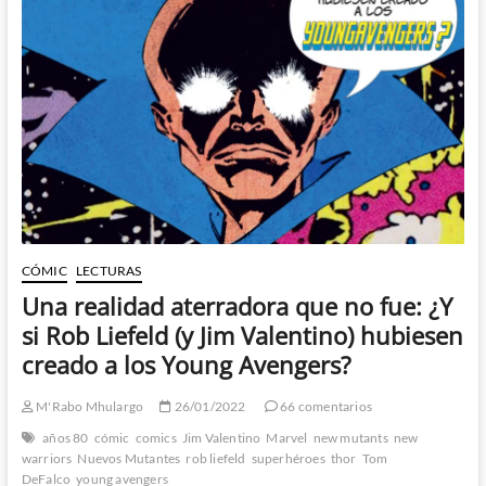
Wizard,
The
Guide
to
Comics
#9
(I)
CÓMIC
LECTURAS
Una realidad aterradora que no fue: ¿Y
si Rob Liefeld (y Jim Valentino) hubiesen
creado a los Young Avengers?
M'Rabo Mhulargo
26/01/2022
66 comentarios
años 80
cómic
comics
Jim Valentino
Marvel
new mutants
new
warriors
Nuevos Mutantes
rob liefeld
superhéroes
thor
Tom
DeFalco
young avengers