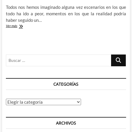
Todos nos hemos imaginado alguna vez escenarios en los que
todo ha ido a peor, momentos en los que la realidad podría
haber seguido un…
Una
Ver más
realidad
aterradora
que
no
fue:
Buscar
¿Y
si
…
Rob
Liefeld
(y
CATEGORÍAS
Jim
Valentino)
hubiesen
creado
Categorías
a
los
Young
Avengers?
ARCHIVOS