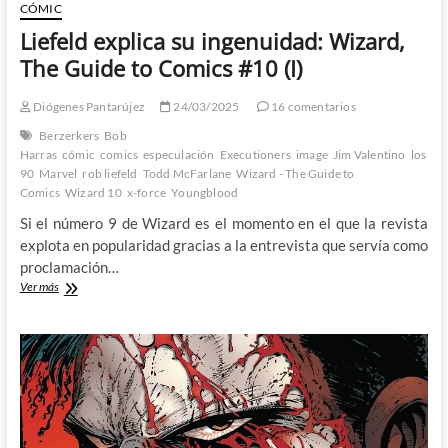
CÓMIC
Liefeld explica su ingenuidad: Wizard,
The Guide to Comics #10 (I)
Diógenes Pantarújez
24/03/2025
16 comentarios
Berzerkers
Bob
Harras
cómic
comics
especulación
Executioners
image
Jim Valentino
los
90
Marvel
rob liefeld
Todd McFarlane
Wizard - The Guide to
Comics
Wizard 10
x-force
Youngblood
Si el número 9 de Wizard es el momento en el que la revista
explota en popularidad gracias a la entrevista que servía como
proclamación…
Liefeld
Ver más
explica
su
ingenuidad:
Wizard,
The
Guide
to
Comics
#10