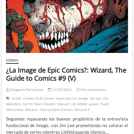
(I)
CÓMIC
¿La Image de Epic Comics?: Wizard, The
Guide to Comics #9 (V)
Diógenes Pantarújez
11/03/2025
10 comentarios
cómic
comics
Erik Larsen
especulación
image
Jim Lee
Jim
Valentino
los 90
Marc Silvestri
Marvel
rob liefeld
spawn
Todd
McFarlane
Wizard - The Guide to Comics
Wizard 9
Seguimos repasando los buenos propósitos de la entrevista
fundacional de Image, con Jim Lee prometiendo no saturar el
mercado de series mientras Liefeld guarda silencio.…