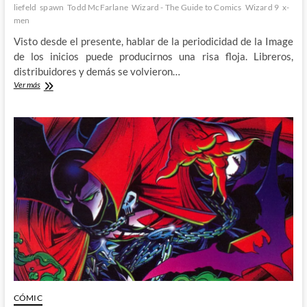
liefeld
spawn
Todd McFarlane
Wizard - The Guide to Comics
Wizard 9
x-
men
Visto desde el presente, hablar de la periodicidad de la Image
de los inicios puede producirnos una risa floja. Libreros,
distribuidores y demás se volvieron…
El
Ver más
salto
de
fe
de
Image:
Wizard,
The
Guide
to
Comics
#9
(III)
CÓMIC