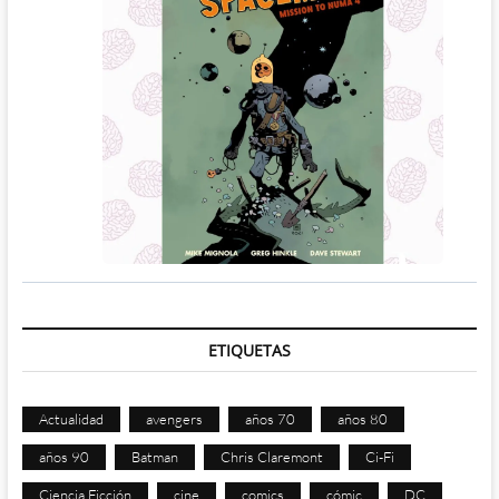
ETIQUETAS
Actualidad
avengers
años 70
años 80
años 90
Batman
Chris Claremont
Ci-Fi
Ciencia Ficción
cine
comics
cómic
DC