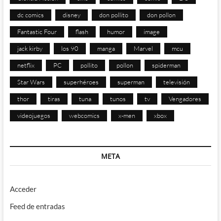
dc comics
disney
don pollito
don pollon
Fantastic Four
flash
humor
image
jack kirby
los 90
manga
Marvel
mcu
netflix
PC
pollito
pollon
spiderman
Star Wars
superhéroes
superman
televisión
thor
tiras
tuna
tunos
tv
Vengadores
videojuegos
webcomics
x-men
xbox
META
Acceder
Feed de entradas