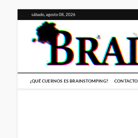
Saltar
sábado, agosto 08, 2026
al
contenido
¿QUÉ CUERNOS ES BRAINSTOMPING?
CONTACTO