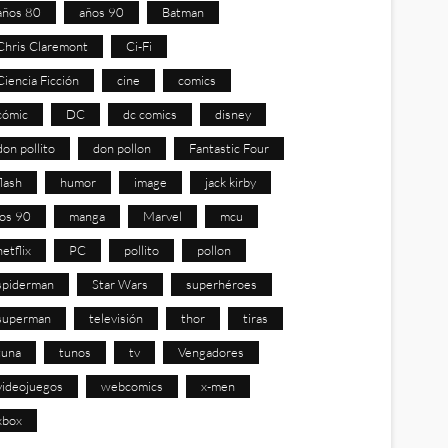
años 80
años 90
Batman
Chris Claremont
Ci-Fi
Ciencia Ficción
cine
comics
cómic
DC
dc comics
disney
don pollito
don pollon
Fantastic Four
flash
humor
image
jack kirby
los 90
manga
Marvel
mcu
netflix
PC
pollito
pollon
spiderman
Star Wars
superhéroes
superman
televisión
thor
tiras
tuna
tunos
tv
Vengadores
videojuegos
webcomics
x-men
xbox