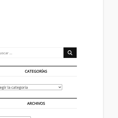
n
ú
Buscar
…
CATEGORÍAS
tegorías
ARCHIVOS