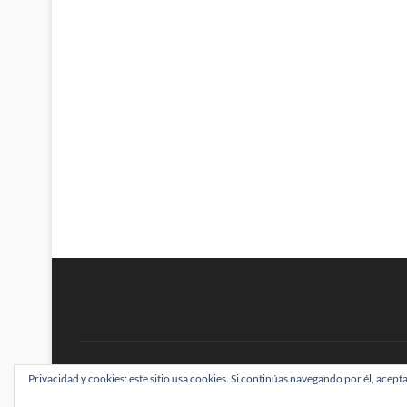
BRAINSTOMPING
Privacidad y cookies: este sitio usa cookies. Si continúas navegando por él, acepta
| Diseñado por:
Theme Freesia
|
WordPress
| ©