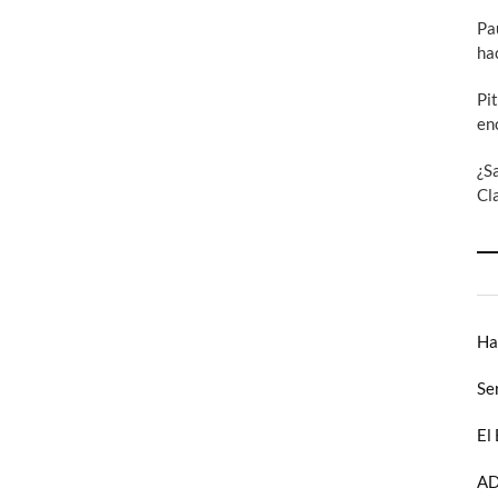
Pa
ha
Pi
en
¿S
Cl
Ha
Se
El
AD