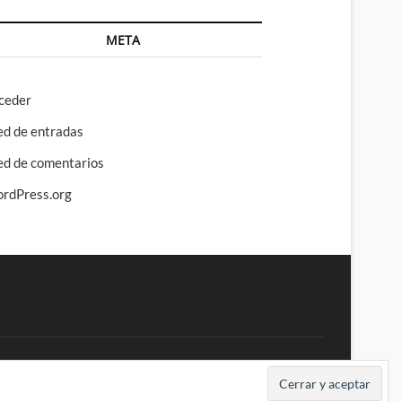
META
ceder
ed de entradas
ed de comentarios
rdPress.org