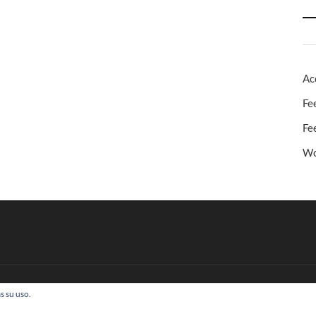
Ac
Fe
Fe
Wo
s su uso.
 Todos los derechos reservados