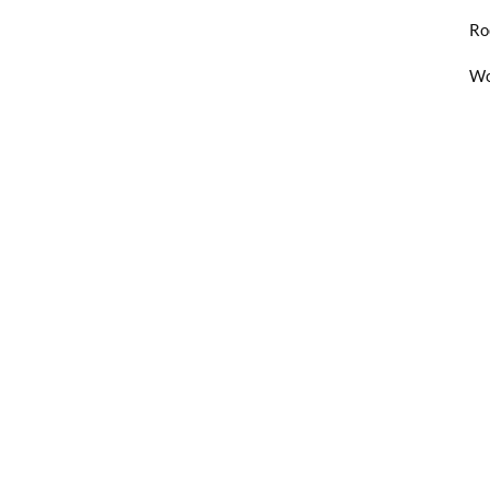
Ro
Wo