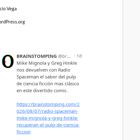
cío Vega
rdPress.org