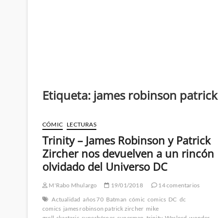
Etiqueta:
james robinson patrick
CÓMIC
LECTURAS
Trinity – James Robinson y Patrick
Zircher nos devuelven a un rincón
olvidado del Universo DC
M'Rabo Mhulargo
19/01/2018
14 comentarios
Actualidad
años 70
Batman
cómic
comics
DC
dc
comics
james robinson patrick zircher
mike
grell
skartaris
superhéroes
superman
trinity
Warlord
wonder