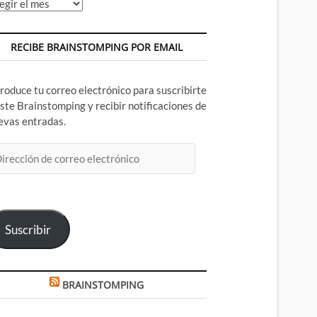
chivos
RECIBE BRAINSTOMPING POR EMAIL
troduce tu correo electrónico para suscribirte
este Brainstomping y recibir notificaciones de
evas entradas.
rección
rreo
ectrónico
Suscribir
BRAINSTOMPING