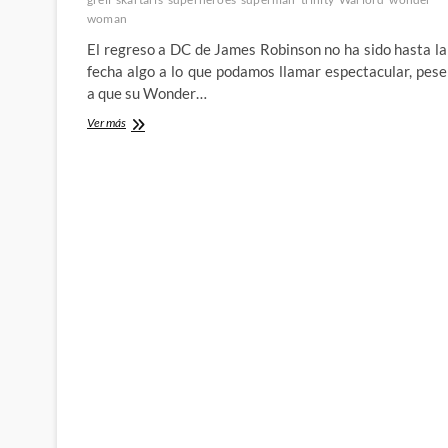
woman
El regreso a DC de James Robinson no ha sido hasta la
fecha algo a lo que podamos llamar espectacular, pese
a que su Wonder…
Trinity
Ver más
–
James
Robinson
y
Patrick
Zircher
nos
devuelven
a
un
rincón
olvidado
del
Universo
DC