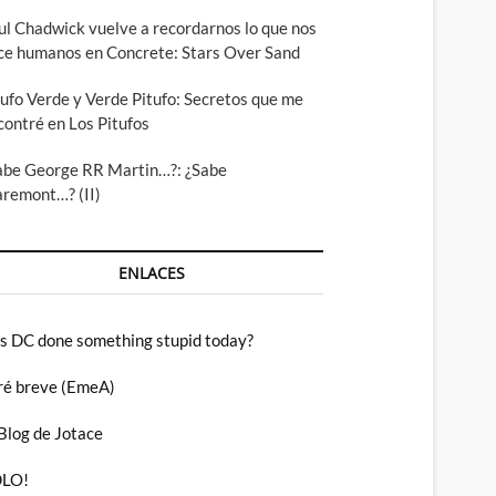
ul Chadwick vuelve a recordarnos lo que nos
ce humanos en Concrete: Stars Over Sand
tufo Verde y Verde Pitufo: Secretos que me
contré en Los Pitufos
abe George RR Martin…?: ¿Sabe
aremont…? (II)
ENLACES
s DC done something stupid today?
ré breve (EmeA)
 Blog de Jotace
LO!