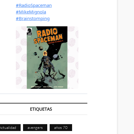
ETIQUETAS
Actualidad
avengers
años 70