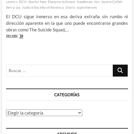
comics
DCU
doctor fate
Dwayne Johnson
hawkman
Isis
Jaume Collet-
Serra
jsa
Justice Society of America
Osiris
superhéroes
El DCU sigue inmerso en esa deriva extraña sin rumbo ni
dirección aparente en la que uno puede encontrarse grandes
obras como The Suicide Squad,…
El
Ver más
primer
tráiler
de
Black
Adam
Buscar
ha
llegado,
…
y
mira
que
CATEGORÍAS
ha
costado
Categorías