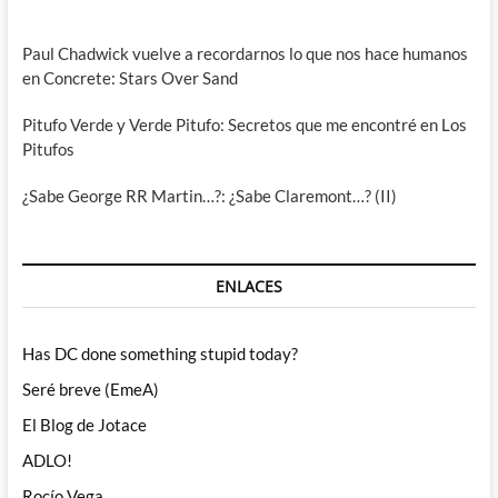
Paul Chadwick vuelve a recordarnos lo que nos hace humanos
en Concrete: Stars Over Sand
Pitufo Verde y Verde Pitufo: Secretos que me encontré en Los
Pitufos
¿Sabe George RR Martin…?: ¿Sabe Claremont…? (II)
ENLACES
Has DC done something stupid today?
Seré breve (EmeA)
El Blog de Jotace
ADLO!
Rocío Vega