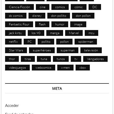
Ciencia Ficción
cine
comics
cómic
DC
dc comics
disney
don pollito
don pollon
Fantastic Four
flash
humor
image
jack kirby
los 90
manga
Marvel
mcu
netflix
PC
pollito
pollon
spiderman
Star Wars
superhéroes
superman
televisión
thor
tiras
tuna
tunos
tv
Vengadores
videojuegos
webcomics
x-men
xbox
META
Acceder