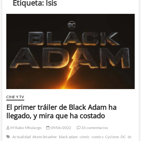
Etiqueta:
Isis
CINE Y TV
El primer tráiler de Black Adam ha
llegado, y mira que ha costado
M'Rabo Mhulargo
09/06/2022
33 comentarios
Actualidad
Atom Smasher
black adam
cómic
comics
Cyclone
DC
dc