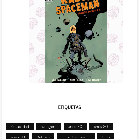
ETIQUETAS
Actualidad
avengers
años 70
años 80
años 90
Batman
Chris Claremont
Ci-Fi