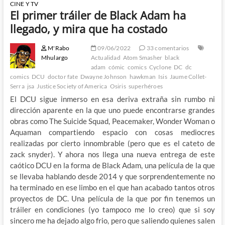
CINE Y TV
El primer tráiler de Black Adam ha
llegado, y mira que ha costado
M'Rabo
09/06/2022
33 comentarios
Mhulargo
Actualidad
Atom Smasher
black
adam
cómic
comics
Cyclone
DC
dc
comics
DCU
doctor fate
Dwayne Johnson
hawkman
Isis
Jaume Collet-
Serra
jsa
Justice Society of America
Osiris
superhéroes
El DCU sigue inmerso en esa deriva extraña sin rumbo ni
dirección aparente en la que uno puede encontrarse grandes
obras como The Suicide Squad, Peacemaker, Wonder Woman o
Aquaman compartiendo espacio con cosas mediocres
realizadas por cierto innombrable (pero que es el cateto de
zack snyder). Y ahora nos llega una nueva entrega de este
caótico DCU en la forma de Black Adam, una película de la que
se llevaba hablando desde 2014 y que sorprendentemente no
ha terminado en ese limbo en el que han acabado tantos otros
proyectos de DC. Una película de la que por fin tenemos un
tráiler en condiciones (yo tampoco me lo creo) que si soy
sincero me ha dejado algo frio, pero que saliendo quienes salen