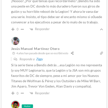
¡Noooo! ¿Por qué tenías que recordármelo? ¡Bendis ha sido
una peste en DC donde lo más duradero fueron sus giros de
guión y su horrible reboot de la Legion! Y ahora le vana dar
una serie. Insisto, el tipo debe ser el encanto mismo si o0uede
convencer a los ejecutivos a pesar de lo malo de su trabajo.
Responder
0
Jesús Manuel Martínez Otero
4 años han pasado desde que se escribió esto
Responde a
Ziggy
Si la serie tiene a Bendis detrás …esa Legión no me representa
(y soy MUY Legionario, que la Legión y la JSA son mis grupos
favoritos de DC de siempre, pese a mi amor por los Nuevos
Titanes de Wolfman & Pérez y los Outsiders de Mike W Barr,
Jim Aparo, Trevor Von Eeden, Alan Davis y compañía).
Responder
0
Autor