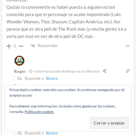
Quizás lo conveniente es haber puesto a alguien no tan
conocido para que el personaje se acabe imponiendo (Loki,
Wonder Woman, Thor, Shazam, Capitán América, etc). Así
parece que es otra peli de The Rock más (y mucha gente irá a
verla por eso) en vez de otra peli de DC más.
Responder
0
Roger
4 años han pasado desde que se escribió esto
Responde a
Sincero
Esperemos que no pase eso.
Privacidad y cookies: este sitio usa cookies. Si continúas navegando por él,
Responder
0
aceptas su uso.
Para obtener más información, incluido cómo gestionar las cookies,
consulta:
Política de cookies
Matías Mendoza
4 años han pasado desde que se escribió esto
Responde a
Sincero