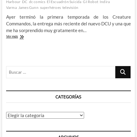
Harbour
DC
dc comics
El Escuadrón Suicida
GI Robot
Indira
Varma
James Gunn
superhéroes
televisión
Ayer terminó la primera temporada de los Creature
Commandos, la entrega más reciente del nuevo DCU y una que
me ha sorprendido muy gratamente en…
Los
Ver más
Creature
Commandos
me
han
dejado
Buscar
con
ganas
…
de
más
CATEGORÍAS
Categorías