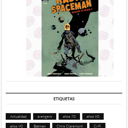
ETIQUETAS
Actualidad
avengers
años 70
años 80
años 90
Batman
Chris Claremont
Ci-Fi