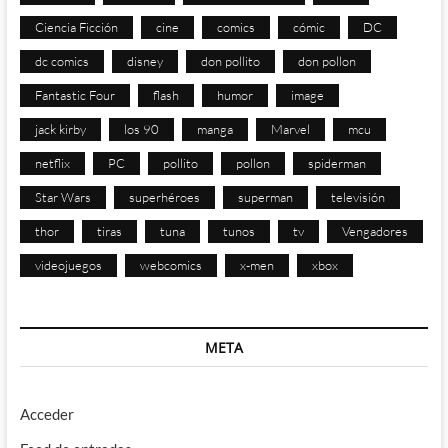
Ciencia Ficción
cine
comics
cómic
DC
dc comics
disney
don pollito
don pollon
Fantastic Four
flash
humor
image
jack kirby
los 90
manga
Marvel
mcu
netflix
PC
pollito
pollon
spiderman
Star Wars
superhéroes
superman
televisión
thor
tiras
tuna
tunos
tv
Vengadores
videojuegos
webcomics
x-men
xbox
META
Acceder