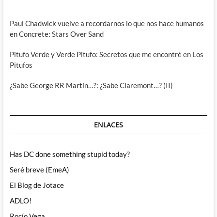
Paul Chadwick vuelve a recordarnos lo que nos hace humanos
en Concrete: Stars Over Sand
Pitufo Verde y Verde Pitufo: Secretos que me encontré en Los
Pitufos
¿Sabe George RR Martin…?: ¿Sabe Claremont…? (II)
ENLACES
Has DC done something stupid today?
Seré breve (EmeA)
El Blog de Jotace
ADLO!
Rocío Vega