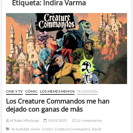
Etiqueta:
Indira Varma
CINE Y TV
CÓMIC
LOS MEMES MEMOS
TELEVISIÓN
Los Creature Commandos me han
dejado con ganas de más
M'Rabo Mhulargo
10/01/2025
12 comentarios
Actualidad
cómic
comics
Creature Commandos
David