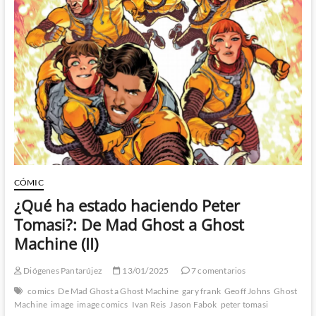
de
Factor
X:
Wizard,
The
Guide
to
Comics
#7
(III)
CÓMIC
¿Qué ha estado haciendo Peter
Tomasi?: De Mad Ghost a Ghost
Machine (II)
Diógenes Pantarújez
13/01/2025
7 comentarios
comics
De Mad Ghost a Ghost Machine
gary frank
Geoff Johns
Ghost
Machine
image
image comics
Ivan Reis
Jason Fabok
peter tomasi