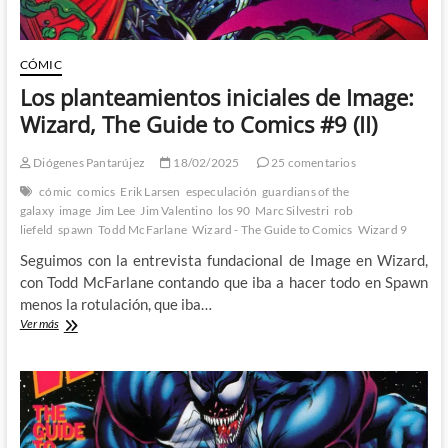
CÓMIC
Los planteamientos iniciales de Image:
Wizard, The Guide to Comics #9 (II)
Diógenes Pantarújez
18/02/2025
25 comentarios
cómic
comics
Erik Larsen
especulación
guardians of the
galaxy
image
Jim Lee
Jim Valentino
los 90
Marc Silvestri
rob
liefeld
spawn
Todd McFarlane
Wizard - The Guide to Comics
Wizard 9
Seguimos con la entrevista fundacional de Image en Wizard,
con Todd McFarlane contando que iba a hacer todo en Spawn
menos la rotulación, que iba…
Los
Ver más
planteamientos
iniciales
de
Image:
Wizard,
The