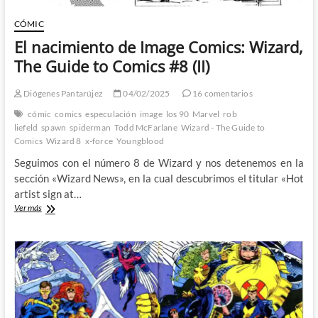
CÓMIC
El nacimiento de Image Comics: Wizard,
The Guide to Comics #8 (II)
Diógenes Pantarújez
04/02/2025
16 comentarios
cómic
comics
especulación
image
los 90
Marvel
rob
liefeld
spawn
spiderman
Todd McFarlane
Wizard - The Guide to
Comics
Wizard 8
x-force
Youngblood
Seguimos con el número 8 de Wizard y nos detenemos en la
sección «Wizard News», en la cual descubrimos el titular «Hot
artist sign at…
El
Ver más
nacimiento
de
Image
Comics:
Wizard,
The
Guide
to