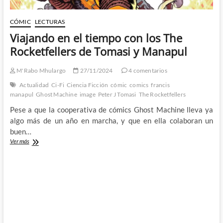
CÓMIC
LECTURAS
Viajando en el tiempo con los The
Rocketfellers de Tomasi y Manapul
M'Rabo Mhulargo
27/11/2024
4 comentarios
Actualidad
Ci-Fi
Ciencia Ficción
cómic
comics
francis
manapul
Ghost Machine
image
Peter J Tomasi
The Rocketfellers
Pese a que la cooperativa de cómics Ghost Machine lleva ya
algo más de un año en marcha, y que en ella colaboran un
buen…
Viajando
Ver más
en
el
tiempo
con
los
The
Rocketfellers
de
Tomasi