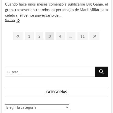
Cuando hace unos meses comenzó a publicarse Big Game, el
gran crossover entre todos los personajes de Mark Millar para
celebrar el veinte aniversario de…
Big
Ver más
Game
–
Paginación
Millar
Página
Página
Página
Página
Página
Página
Página
1
2
3
4
…
11
y
anterior
siguiente
de
Larraz
celebran
entradas
por
todo
lo
grande
Buscar
los
veinte
…
años
del
Millarworld
CATEGORÍAS
Categorías