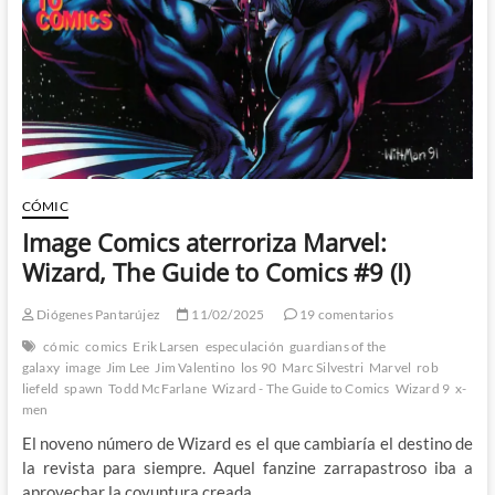
Guide
to
Comics
#9
(II)
CÓMIC
Image Comics aterroriza Marvel:
Wizard, The Guide to Comics #9 (I)
Diógenes Pantarújez
11/02/2025
19 comentarios
cómic
comics
Erik Larsen
especulación
guardians of the
galaxy
image
Jim Lee
Jim Valentino
los 90
Marc Silvestri
Marvel
rob
liefeld
spawn
Todd McFarlane
Wizard - The Guide to Comics
Wizard 9
x-
men
El noveno número de Wizard es el que cambiaría el destino de
la revista para siempre. Aquel fanzine zarrapastroso iba a
aprovechar la coyuntura creada…