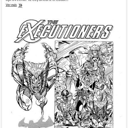
Image
Ver más
Comics
aterroriza
Marvel:
Wizard,
The
Guide
to
Comics
#9
(I)