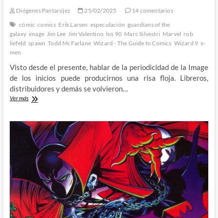
Diógenes Pantarújez
25/02/2025
14 comentarios
cómic
comics
Erik Larsen
especulación
guardians of the
galaxy
image
Jim Lee
Jim Valentino
los 90
Marc Silvestri
Marvel
rob
liefeld
spawn
Todd McFarlane
Wizard - The Guide to Comics
Wizard 9
x-
men
Visto desde el presente, hablar de la periodicidad de la Image
de los inicios puede producirnos una risa floja. Libreros,
distribuidores y demás se volvieron…
El
Ver más
salto
de
fe
de
Image:
Wizard,
The
Guide
to
Comics
#9
(III)