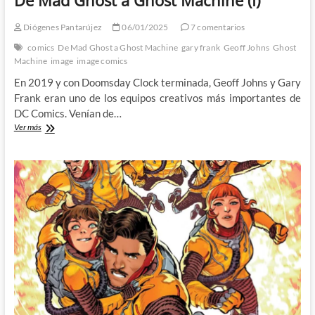
Diógenes Pantarújez
06/01/2025
7 comentarios
comics
De Mad Ghost a Ghost Machine
gary frank
Geoff Johns
Ghost
Machine
image
image comics
En 2019 y con Doomsday Clock terminada, Geoff Johns y Gary
Frank eran uno de los equipos creativos más importantes de
DC Comics. Venían de…
¿Qué
Ver más
ha
estado
haciendo
Geoff
Johns?:
De
Mad
Ghost
a
Ghost
Machine
(I)