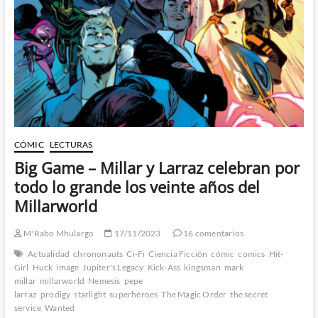
CÓMIC
LECTURAS
Big Game – Millar y Larraz celebran por
todo lo grande los veinte años del
Millarworld
M'Rabo Mhulargo
17/11/2023
16 comentarios
Actualidad
chrononauts
Ci-Fi
Ciencia Ficción
cómic
comics
Hit-
Girl
Huck
image
Jupiter's Legacy
Kick-Ass
kingsman
mark
millar
millarworld
Nemesis
pepe
larraz
prodigy
starlight
superhéroes
The Magic Order
the secret
service
Wanted