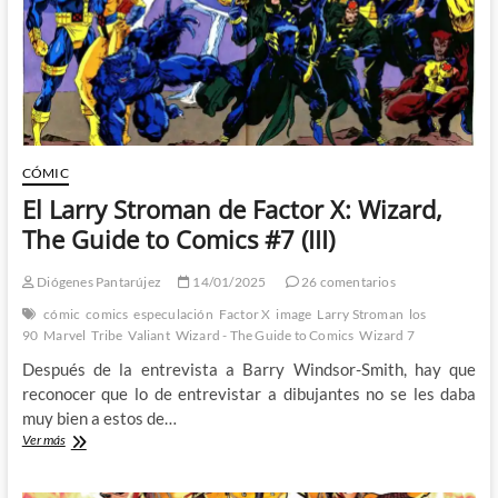
Comics
#8
(II)
CÓMIC
El Larry Stroman de Factor X: Wizard,
The Guide to Comics #7 (III)
Diógenes Pantarújez
14/01/2025
26 comentarios
cómic
comics
especulación
Factor X
image
Larry Stroman
los
90
Marvel
Tribe
Valiant
Wizard - The Guide to Comics
Wizard 7
Después de la entrevista a Barry Windsor-Smith, hay que
reconocer que lo de entrevistar a dibujantes no se les daba
muy bien a estos de…
El
Ver más
Larry
Stroman