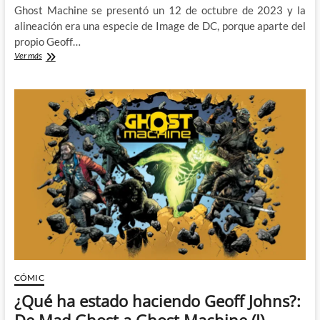
Ghost Machine se presentó un 12 de octubre de 2023 y la
alineación era una especie de Image de DC, porque aparte del
propio Geoff…
¿Qué
Ver más
ha
estado
haciendo
Peter
Tomasi?:
De
Mad
Ghost
a
Ghost
Machine
(II)
CÓMIC
¿Qué ha estado haciendo Geoff Johns?:
De Mad Ghost a Ghost Machine (I)