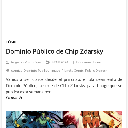
y
Manapul
CÓMIC
Dominio Público de Chip Zdarsky
Diógenes Pantarújez
08/04/2024
22 comentarios
comics
Dominio Público
image
Planeta Comic
Public Domain
Vamos a ser claros desde el principio: el planteamiento de
Dominio Público, la serie de Chip Zdarsky para Image que se
publica esta semana por…
Dominio
Ver más
Público
de
Chip
Zdarsky