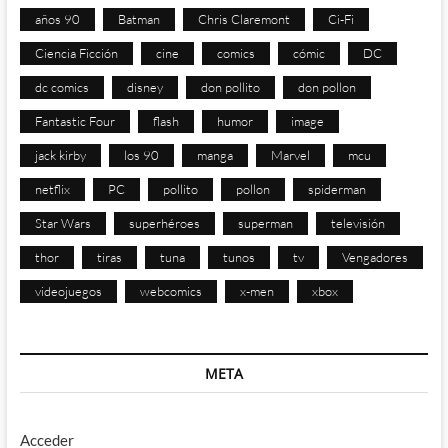
años 90
Batman
Chris Claremont
Ci-Fi
Ciencia Ficción
cine
comics
cómic
DC
dc comics
disney
don pollito
don pollon
Fantastic Four
flash
humor
image
jack kirby
los 90
manga
Marvel
mcu
netflix
PC
pollito
pollon
spiderman
Star Wars
superhéroes
superman
televisión
thor
tiras
tuna
tunos
tv
Vengadores
videojuegos
webcomics
x-men
xbox
META
Acceder