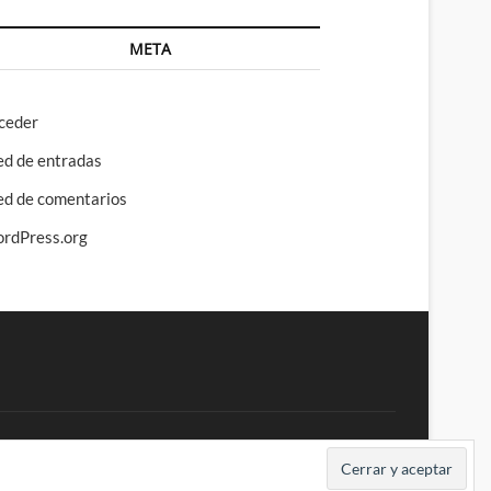
META
ceder
ed de entradas
ed de comentarios
rdPress.org