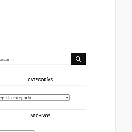
n
ú
Buscar
…
CATEGORÍAS
tegorías
ARCHIVOS