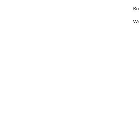
Ro
Wo