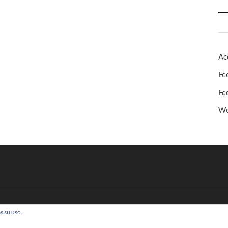
Ac
Fe
Fe
Wo
s su uso.
 Todos los derechos reservados