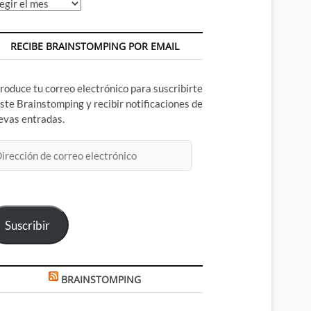
chivos
RECIBE BRAINSTOMPING POR EMAIL
troduce tu correo electrónico para suscribirte
este Brainstomping y recibir notificaciones de
evas entradas.
rección
rreo
ectrónico
Suscribir
BRAINSTOMPING