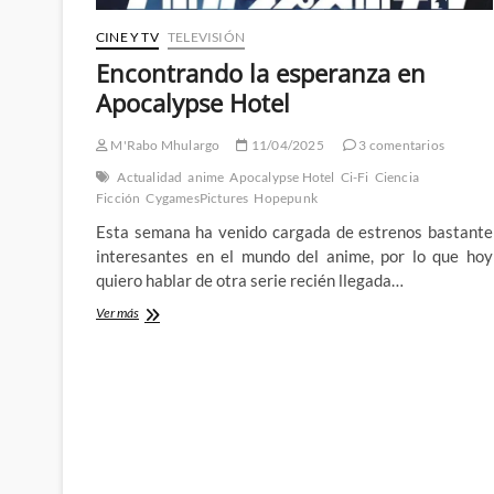
CINE Y TV
TELEVISIÓN
Encontrando la esperanza en
Apocalypse Hotel
M'Rabo Mhulargo
11/04/2025
3 comentarios
Actualidad
anime
Apocalypse Hotel
Ci-Fi
Ciencia
Ficción
CygamesPictures
Hopepunk
Esta semana ha venido cargada de estrenos bastante
interesantes en el mundo del anime, por lo que hoy
quiero hablar de otra serie recién llegada…
Encontrando
Ver más
la
esperanza
en
Apocalypse
Hotel