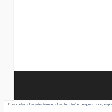
BRAINSTOMPING
Privacidad y cookies: este sitio usa cookies. Si continúas navegando por él, acepta
| Diseñado por:
Theme Freesia
|
WordPress
| ©