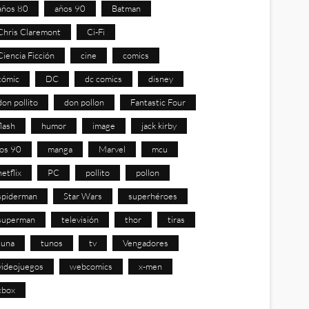
años 80
años 90
Batman
Chris Claremont
Ci-Fi
Ciencia Ficción
cine
comics
cómic
DC
dc comics
disney
don pollito
don pollon
Fantastic Four
flash
humor
image
jack kirby
los 90
manga
Marvel
mcu
netflix
PC
pollito
pollon
spiderman
Star Wars
superhéroes
superman
televisión
thor
tiras
tuna
tunos
tv
Vengadores
videojuegos
webcomics
x-men
xbox