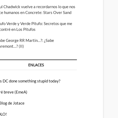
ul Chadwick vuelve a recordarnos lo que nos
ce humanos en Concrete: Stars Over Sand
tufo Verde y Verde Pitufo: Secretos que me
contré en Los Pitufos
abe George RR Martin…?: ¿Sabe
aremont…? (II)
ENLACES
s DC done something stupid today?
ré breve (EmeA)
 Blog de Jotace
LO!