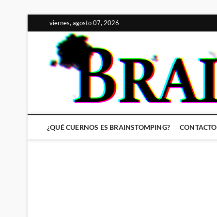
Saltar
viernes, agosto 07, 2026
al
contenido
¿QUÉ CUERNOS ES BRAINSTOMPING?
CONTACTO