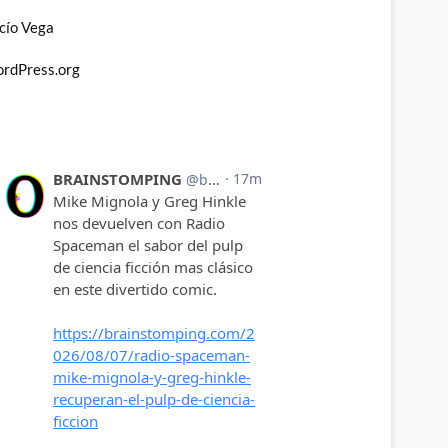
cío Vega
rdPress.org