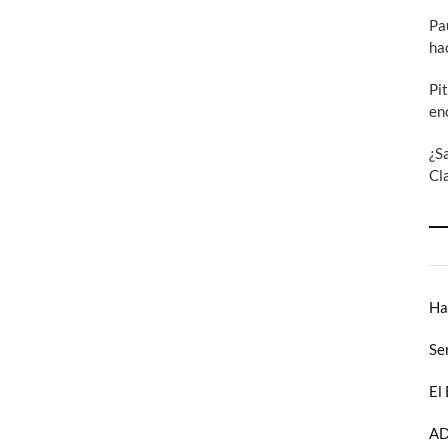
Pa
ha
Pi
en
¿S
Cl
Ha
Se
El
AD