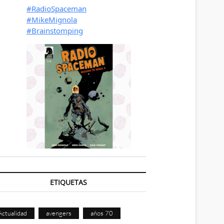
ETIQUETAS
Actualidad
avengers
años 70