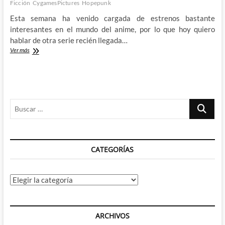
Ficción
CygamesPictures
Hopepunk
Esta semana ha venido cargada de estrenos bastante
interesantes en el mundo del anime, por lo que hoy quiero
hablar de otra serie recién llegada…
Encontrando
Ver más
la
esperanza
en
Apocalypse
Hotel
Buscar
…
CATEGORÍAS
Categorías
ARCHIVOS