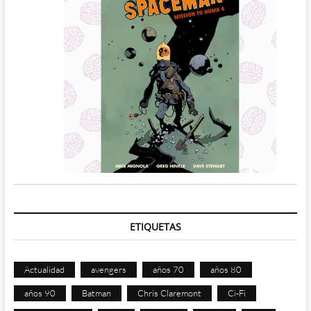
ETIQUETAS
Actualidad
avengers
años 70
años 80
años 90
Batman
Chris Claremont
Ci-Fi