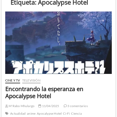
Etiqueta:
Apocalypse Hotel
CINE Y TV
TELEVISIÓN
Encontrando la esperanza en
Apocalypse Hotel
M'Rabo Mhulargo
11/04/2025
3 comentarios
Actualidad
anime
Apocalypse Hotel
Ci-Fi
Ciencia