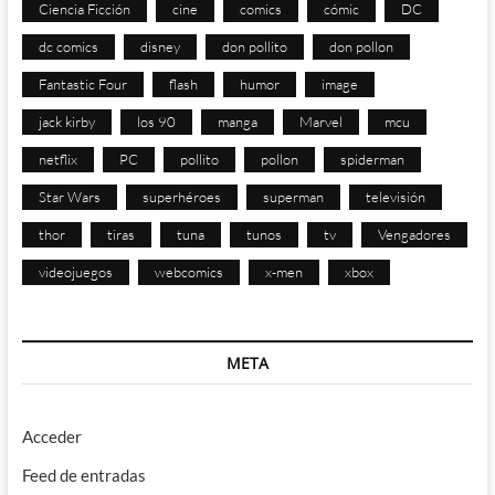
Ciencia Ficción
cine
comics
cómic
DC
dc comics
disney
don pollito
don pollon
Fantastic Four
flash
humor
image
jack kirby
los 90
manga
Marvel
mcu
netflix
PC
pollito
pollon
spiderman
Star Wars
superhéroes
superman
televisión
thor
tiras
tuna
tunos
tv
Vengadores
videojuegos
webcomics
x-men
xbox
META
Acceder
Feed de entradas