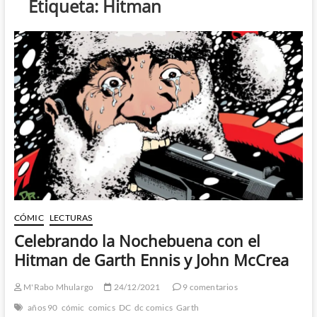
Etiqueta:
Hitman
CÓMIC
LECTURAS
Celebrando la Nochebuena con el
Hitman de Garth Ennis y John McCrea
M'Rabo Mhulargo
24/12/2021
9 comentarios
años 90
cómic
comics
DC
dc comics
Garth