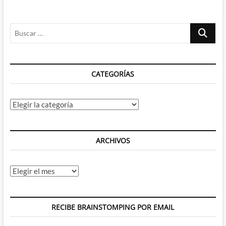
los
apaleados:
Dishonored
Buscar
…
CATEGORÍAS
Categorías
ARCHIVOS
Archivos
RECIBE BRAINSTOMPING POR EMAIL