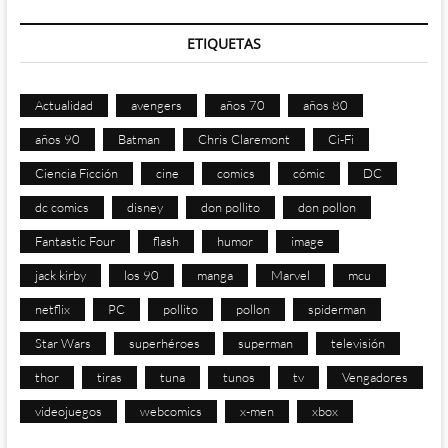
ETIQUETAS
Actualidad
avengers
años 70
años 80
años 90
Batman
Chris Claremont
Ci-Fi
Ciencia Ficción
cine
comics
cómic
DC
dc comics
disney
don pollito
don pollon
Fantastic Four
flash
humor
image
jack kirby
los 90
manga
Marvel
mcu
netflix
PC
pollito
pollon
spiderman
Star Wars
superhéroes
superman
televisión
thor
tiras
tuna
tunos
tv
Vengadores
videojuegos
webcomics
x-men
xbox