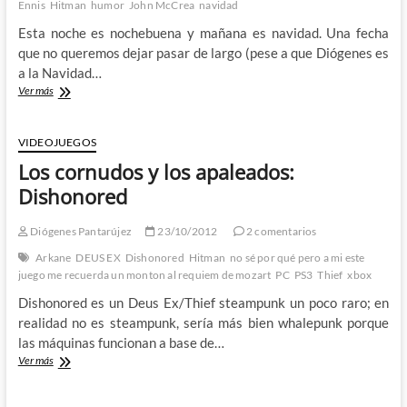
Ennis
Hitman
humor
John McCrea
navidad
Esta noche es nochebuena y mañana es navidad. Una fecha
que no queremos dejar pasar de largo (pese a que Diógenes es
a la Navidad…
Celebrando
Ver más
la
Nochebuena
con
VIDEOJUEGOS
el
Los cornudos y los apaleados:
Hitman
de
Dishonored
Garth
Ennis
Diógenes Pantarújez
23/10/2012
2 comentarios
y
John
Arkane
DEUS EX
Dishonored
Hitman
no sé por qué pero a mi este
McCrea
juego me recuerda un monton al requiem de mozart
PC
PS3
Thief
xbox
Dishonored es un Deus Ex/Thief steampunk un poco raro; en
realidad no es steampunk, sería más bien whalepunk porque
las máquinas funcionan a base de…
Los
Ver más
cornudos
y