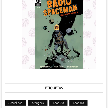
ETIQUETAS
Actualidad
avengers
años 70
años 80