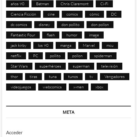
años 90
Batman
Chris Claremont
Ci-Fi
Ciencia Ficción
cine
comics
cómic
DC
dc comics
disney
don pollito
don pollon
Fantastic Four
flash
humor
image
jack kirby
los 90
manga
Marvel
mcu
netflix
PC
pollito
pollon
spiderman
Star Wars
superhéroes
superman
televisión
thor
tiras
tuna
tunos
tv
Vengadores
videojuegos
webcomics
x-men
xbox
META
Acceder