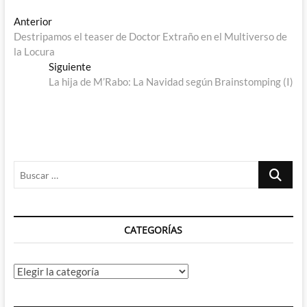
Navegación
Entrada
Anterior
anterior:
Destripamos el teaser de Doctor Extraño en el Multiverso de
de
la Locura
entradas
Entrada
Siguiente
siguiente:
La hija de M’Rabo: La Navidad según Brainstomping (I)
Buscar
…
CATEGORÍAS
Categorías