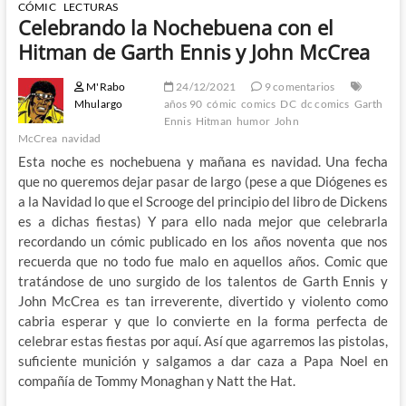
CÓMIC
LECTURAS
Celebrando la Nochebuena con el
Hitman de Garth Ennis y John McCrea
M'Rabo
24/12/2021
9 comentarios
Mhulargo
años 90
cómic
comics
DC
dc comics
Garth
Ennis
Hitman
humor
John
McCrea
navidad
Esta noche es nochebuena y mañana es navidad. Una fecha
que no queremos dejar pasar de largo (pese a que Diógenes es
a la Navidad lo que el Scrooge del principio del libro de Dickens
es a dichas fiestas) Y para ello nada mejor que celebrarla
recordando un cómic publicado en los años noventa que nos
recuerda que no todo fue malo en aquellos años. Comic que
tratándose de uno surgido de los talentos de Garth Ennis y
John McCrea es tan irreverente, divertido y violento como
cabria esperar y que lo convierte en la forma perfecta de
celebrar estas fiestas por aquí. Así que agarremos las pistolas,
suficiente munición y salgamos a dar caza a Papa Noel en
compañía de Tommy Monaghan y Natt the Hat.