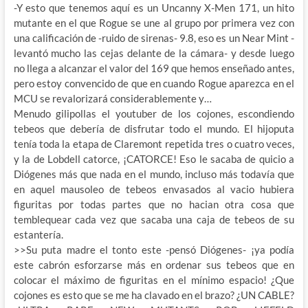
-Y esto que tenemos aquí es un Uncanny X-Men 171, un hito
mutante en el que Rogue se une al grupo por primera vez con
una calificación de -ruido de sirenas- 9.8, eso es un Near Mint -
levantó mucho las cejas delante de la cámara- y desde luego
no llega a alcanzar el valor del 169 que hemos enseñado antes,
pero estoy convencido de que en cuando Rogue aparezca en el
MCU se revalorizará considerablemente y…
Menudo gilipollas el youtuber de los cojones, escondiendo
tebeos que debería de disfrutar todo el mundo. El hijoputa
tenía toda la etapa de Claremont repetida tres o cuatro veces,
y la de Lobdell catorce, ¡CATORCE! Eso le sacaba de quicio a
Diógenes más que nada en el mundo, incluso más todavía que
en aquel mausoleo de tebeos envasados al vacio hubiera
figuritas por todas partes que no hacian otra cosa que
temblequear cada vez que sacaba una caja de tebeos de su
estantería.
>>Su puta madre el tonto este -pensó Diógenes- ¡ya podía
este cabrón esforzarse más en ordenar sus tebeos que en
colocar el máximo de figuritas en el mínimo espacio! ¿Que
cojones es esto que se me ha clavado en el brazo? ¿UN CABLE?