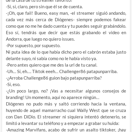
-Sí, sí, claro, pero sin que él se de cuenta.
-¡Oh, que fail! Bueno, easy man, -el streamer siguió andando,
cada vez más cerca de Diógenes- siempre podemos fakear
como que no me he dado cuenta y tu puedes seguir grabándolo.
Eso sí, tendrás que decir que estás grabando el video en
Andorra, que luego no quiero issues.
-Por supuesto, por supuesto.
Ni puta idea de lo que había dicho pero el cabrón estaba justo
delante suyo, ni sabía como no le había visto ya.
-Pero antes quiero que me des la url de tu canal.
-Uh… Sí, eh…. Tiktok eeeh… Challenger86 patapunparriba.
-¿Arroba Challenge86 guion bajo patapunparriba?
-Sí, eso.
-¿Un poco largo, no? ¡Vas a necesitar algunos consejos de
branding! Un momento, aquí no aparece ningún…
Diógenes no pudo más y saltó corriendo hacia la ventana,
huyendo de aquel mamarracho cual Wally West que se cruza
con Dan DiDio. El streamer ni siquiera intentó detenerlo, se
limitó a levantar su teléfono y a empezar a grabar su huida:
-Amazing Marvifans, acabo de sufrir un asalto tiktoker, ¡hay