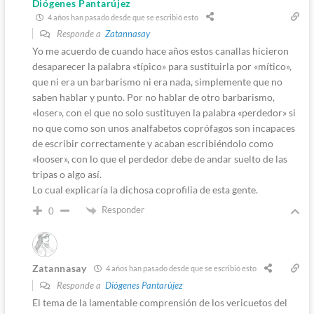
Diógenes Pantarújez
4 años han pasado desde que se escribió esto
Responde a
Zatannasay
Yo me acuerdo de cuando hace años estos canallas hicieron
desaparecer la palabra «típico» para sustituirla por «mítico»,
que ni era un barbarismo ni era nada, simplemente que no
saben hablar y punto. Por no hablar de otro barbarismo,
«loser», con el que no solo sustituyen la palabra «perdedor» si
no que como son unos analfabetos coprófagos son incapaces
de escribir correctamente y acaban escribiéndolo como
«looser», con lo que el perdedor debe de andar suelto de las
tripas o algo así.
Lo cual explicaría la dichosa coprofilia de esta gente.
Responder
0
Zatannasay
4 años han pasado desde que se escribió esto
Responde a
Diógenes Pantarújez
El tema de la lamentable comprensión de los vericuetos del