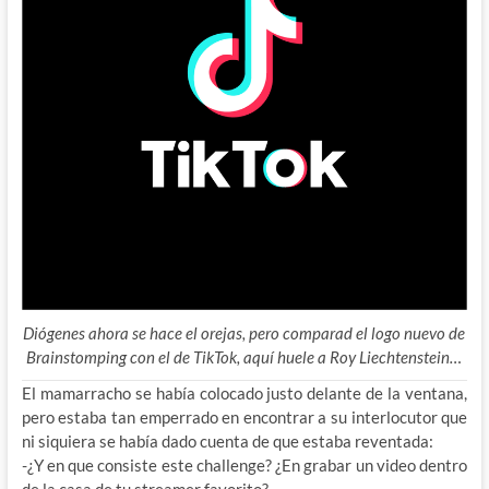
Diógenes ahora se hace el orejas, pero comparad el logo nuevo de
Brainstomping con el de TikTok, aquí huele a Roy Liechtenstein…
El mamarracho se había colocado justo delante de la ventana,
pero estaba tan emperrado en encontrar a su interlocutor que
ni siquiera se había dado cuenta de que estaba reventada:
-¿Y en que consiste este challenge? ¿En grabar un video dentro
de la casa de tu streamer favorito?