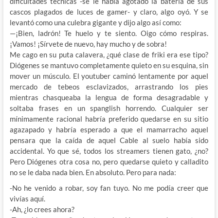
dificultades técnicas -se le había agotado la batería de sus
cascos plagados de luces de gamer- y claro, algo oyó. Y se
levantó como una culebra gigante y dijo algo así como:
—¡Bien, ladrón! Te huelo y te siento. Oigo cómo respiras.
¡Vamos! ¡Sírvete de nuevo, hay mucho y de sobra!
Me cago en su puta calavera, ¿qué clase de friki era ese tipo?
Diógenes se mantuvo completamente quieto en su esquina, sin
mover un músculo. El youtuber caminó lentamente por aquel
mercado de tebeos esclavizados, arrastrando los pies
mientras chasqueaba la lengua de forma desagradable y
soltaba frases en un spanglish horrendo. Cualquier ser
mínimamente racional habría preferido quedarse en su sitio
agazapado y habría esperado a que el mamarracho aquel
pensara que la caída de aquel Cable al suelo había sido
accidental. Yo que sé, todos los streamers tienen gato, ¿no?
Pero Diógenes otra cosa no, pero quedarse quieto y calladito
no se le daba nada bien. En absoluto. Pero para nada:
-No he venido a robar, soy fan tuyo. No me podía creer que
vivías aquí.
-Ah, ¿lo crees ahora?