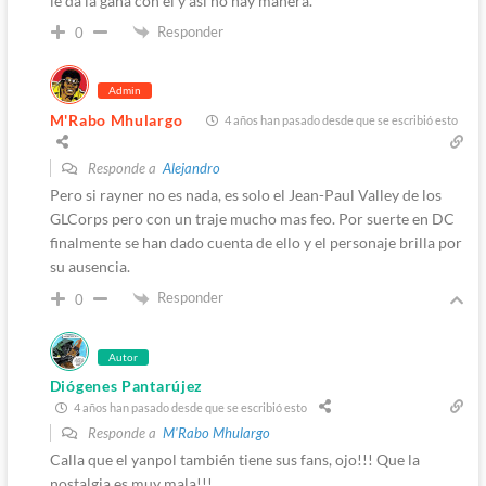
le da la gana con él y así no hay manera.
Responder
0
Admin
M'Rabo Mhulargo
4 años han pasado desde que se escribió esto
Responde a
Alejandro
Pero si rayner no es nada, es solo el Jean-Paul Valley de los
GLCorps pero con un traje mucho mas feo. Por suerte en DC
finalmente se han dado cuenta de ello y el personaje brilla por
su ausencia.
Responder
0
Autor
Diógenes Pantarújez
4 años han pasado desde que se escribió esto
Responde a
M'Rabo Mhulargo
Calla que el yanpol también tiene sus fans, ojo!!! Que la
nostalgia es muy mala!!!