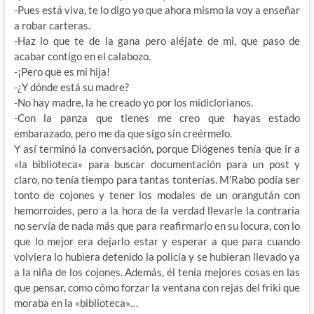
-Pues está viva, te lo digo yo que ahora mismo la voy a enseñar
a robar carteras.
-Haz lo que te de la gana pero aléjate de mi, que paso de
acabar contigo en el calabozo.
-¡Pero que es mi hija!
-¿Y dónde está su madre?
-No hay madre, la he creado yo por los midiclorianos.
-Con la panza que tienes me creo que hayas estado
embarazado, pero me da que sigo sin creérmelo.
Y así terminó la conversación, porque Diógenes tenía que ir a
«la biblioteca» para buscar documentación para un post y
claro, no tenía tiempo para tantas tonterías. M’Rabo podía ser
tonto de cojones y tener los modales de un orangután con
hemorroides, pero a la hora de la verdad llevarle la contraria
no servía de nada más que para reafirmarlo en su locura, con lo
que lo mejor era dejarlo estar y esperar a que para cuando
volviera lo hubiera detenido la policía y se hubieran llevado ya
a la niña de los cojones. Además, él tenía mejores cosas en las
que pensar, como cómo forzar la ventana con rejas del friki que
moraba en la «biblioteca»…