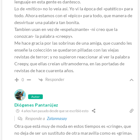
lenguaje en esta gente es dantesco.
Lo de «mítico» no lo veía así. Yo vi la época del «patético» para
todo. Ahora estamos con el «épico» para todo, que manera de
desvirtuar una palabra tan bonita.
Tambien usan en vez de «espeluznante» -ni creo que la
conozcan- la palabra «creepy».
Me hace gracia por las sobrinas de una amiga, que cuando les
enseñe la colección se quedaron pilladas con las viejas
revistas de terror; y no supieron reaccionar al ver la palabra
Creepy, que ellas creían ultramoderna, en las portadas de
revistas de hace cuarenta años.
Responder
0
Autor
Diógenes Pantarújez
4 años han pasado desde que se escribió esto
Responde a
Zatannasay
Otra que está muy de moda en estos tiempos es «cringe», que
no deja de ser un sustituto de otra maravilla como es «grima».