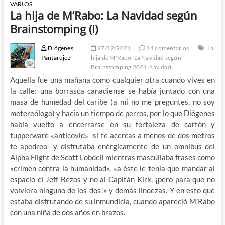
VARIOS
La hija de M’Rabo: La Navidad según
Brainstomping (I)
Diógenes
27/12/2021
14 comentarios
La
Pantarújez
hija de M'Rabo
La Navidad según
Brainstomping 2021
navidad
Aquella fue una mañana como cualquier otra cuando vives en
la calle: una borrasca canadiense se había juntado con una
masa de humedad del caribe (a mí no me preguntes, no soy
metereólogo) y hacía un tiempo de perros, por lo que Diógenes
había vuelto a encerrarse en su fortaleza de cartón y
tupperware «anticovid» -si te acercas a menos de dos metros
te apedreo- y disfrutaba enérgicamente de un omnibus del
Alpha Flight de Scott Lobdell mientras mascullaba frases como
«crimen contra la humanidad», «a éste le tenía que mandar al
espacio el Jeff Bezos y no al Capitán Kirk, ¡pero para que no
volviera ninguno de los dos!» y demás lindezas. Y en esto que
estaba disfrutando de su inmundicia, cuando apareció M’Rabo
con una niña de dos años en brazos.