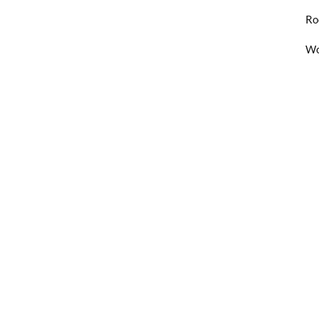
Ro
Wo