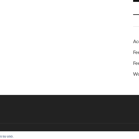
Ac
Fe
Fe
Wo
s su uso.
 Todos los derechos reservados