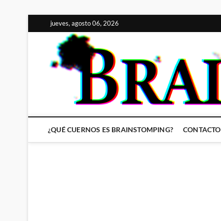
Saltar
jueves, agosto 06, 2026
al
contenido
¿QUÉ CUERNOS ES BRAINSTOMPING?
CONTACTO