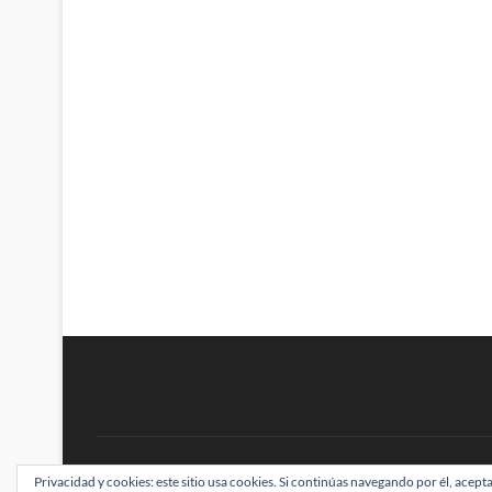
BRAINSTOMPING
Privacidad y cookies: este sitio usa cookies. Si continúas navegando por él, acepta
| Diseñado por:
Theme Freesia
|
WordPress
| ©