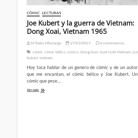
CÓMIC
LECTURAS
Joe Kubert y la guerra de Vietnam:
Dong Xoai, Vietnam 1965
M'Rabo Mhulargo
27/03/2019
6 comentarios
cómic
cómic bélico
comics
Dong Xoai
Guerra de Vietnam
joe
kubert
vietnam
Hoy toca hablar de un genero de cómic y de un autor
que me encantan, el cómic bélico y Joe Kubert. Un
cómic que pese…
Joe
Ver más
Kubert
y
la
guerra
de
Vietnam:
Dong
Xoai,