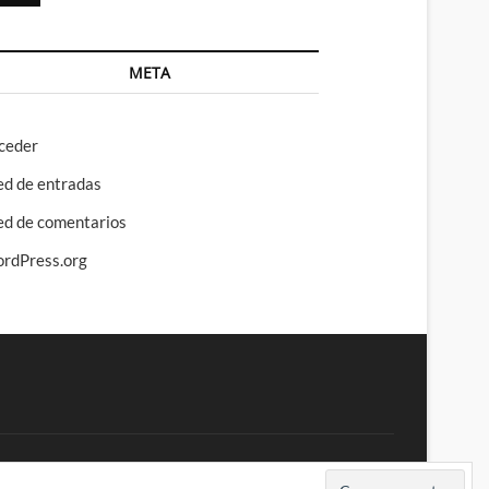
META
ceder
ed de entradas
ed de comentarios
rdPress.org