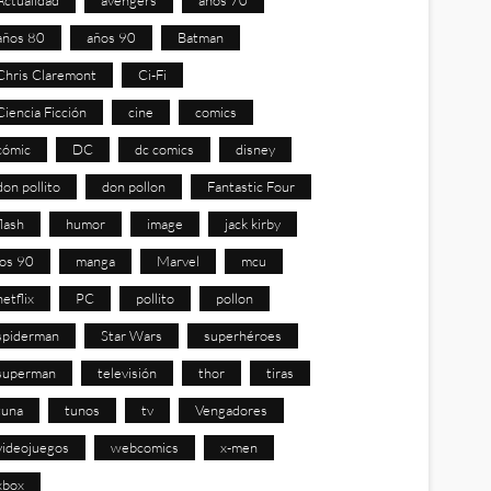
años 80
años 90
Batman
Chris Claremont
Ci-Fi
Ciencia Ficción
cine
comics
cómic
DC
dc comics
disney
don pollito
don pollon
Fantastic Four
flash
humor
image
jack kirby
los 90
manga
Marvel
mcu
netflix
PC
pollito
pollon
spiderman
Star Wars
superhéroes
superman
televisión
thor
tiras
tuna
tunos
tv
Vengadores
videojuegos
webcomics
x-men
xbox