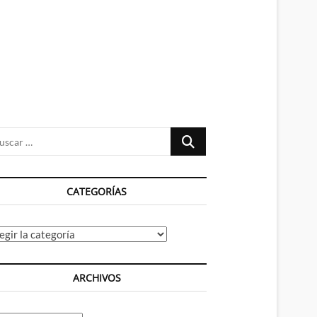
n
ú
Buscar
…
CATEGORÍAS
tegorías
ARCHIVOS