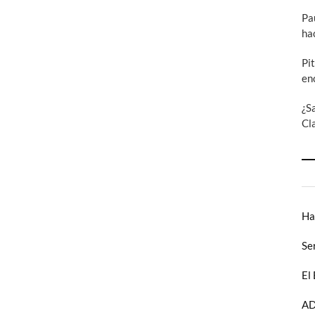
Pa
ha
Pi
en
¿S
Cl
Ha
Se
El
AD