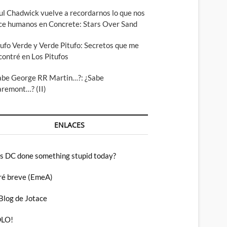
ul Chadwick vuelve a recordarnos lo que nos
ce humanos en Concrete: Stars Over Sand
tufo Verde y Verde Pitufo: Secretos que me
contré en Los Pitufos
abe George RR Martin…?: ¿Sabe
aremont…? (II)
ENLACES
s DC done something stupid today?
ré breve (EmeA)
 Blog de Jotace
LO!