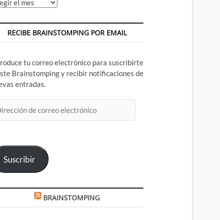
chivos
RECIBE BRAINSTOMPING POR EMAIL
troduce tu correo electrónico para suscribirte
este Brainstomping y recibir notificaciones de
evas entradas.
rección
rreo
ectrónico
Suscribir
BRAINSTOMPING