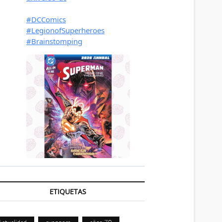
ETIQUETAS
Actualidad
avengers
años 70