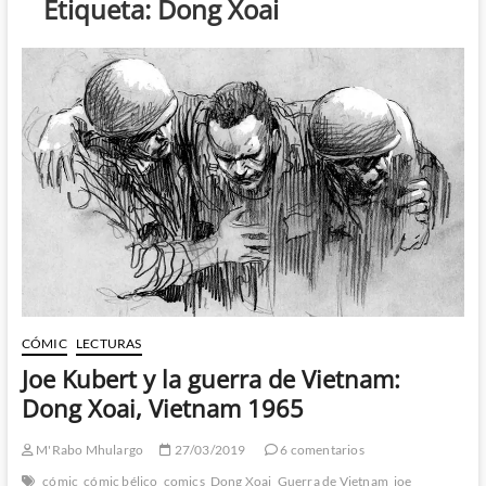
Etiqueta:
Dong Xoai
CÓMIC
LECTURAS
Joe Kubert y la guerra de Vietnam:
Dong Xoai, Vietnam 1965
M'Rabo Mhulargo
27/03/2019
6 comentarios
cómic
cómic bélico
comics
Dong Xoai
Guerra de Vietnam
joe