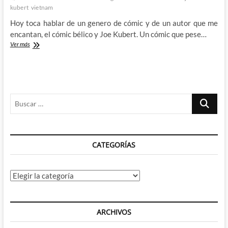
kubert
vietnam
Hoy toca hablar de un genero de cómic y de un autor que me
encantan, el cómic bélico y Joe Kubert. Un cómic que pese…
Joe
Ver más
Kubert
y
la
guerra
de
Buscar
Vietnam:
Dong
…
Xoai,
Vietnam
1965
CATEGORÍAS
Categorías
ARCHIVOS