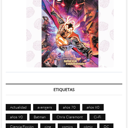
ETIQUETAS
Actualidad
avengers
años 70
años 80
años 90
Batman
Chris Claremont
Ci-Fi
Ciencia Ficción
cine
comics
cómic
DC