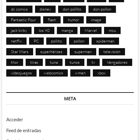
dc comics
disney
don pollito
don pollon
Fantastic Four
flash
humor
image
jack kirby
los 90
manga
Marvel
mcu
netflix
PC
pollito
pollon
spiderman
Star Wars
superhéroes
superman
televisión
thor
tiras
tuna
tunos
tv
Vengadores
videojuegos
webcomics
x-men
xbox
META
Acceder
Feed de entradas