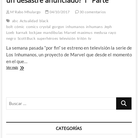
anunciado?
2º
M'Rabo Mhulargo
04/10/2017
30 comentarios
Parte
abc
Actualidad
black
bolt
cómic
comics
crystal
gorgon
inhumanos
inhumans
Jeph
Loeb
karnak
lockjaw
mandibulas
Marvel
maximus
medusa
rayo
negro
Scott Buck
superhéroes
televisión
tritón
tv
La semana pasada “por fin” se estreno en televisión la serie de
Los Inhumanos, un proyecto de Marvel que desde el momento
en el que…
Los
Ver más
Inhumanos
televisivos
¿Crónica
de
un
Buscar
desastre
anunciado?
…
1º
Parte
CATEGORÍAS