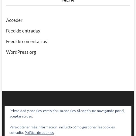
Acceder
Feed de entradas
Feed de comentarios
WordPress.org
Privacidad y cookies: este sitio usa cookies. Si continúas navegando por él,
aceptas su uso.
Para obtener más información, incluido cómo gestionar las cookies,
BRAINSTOMPING
| Diseñado por:
Theme Freesia
|
WordPress
| © Todos
consulta:
Política de cookies
los derechos reservados