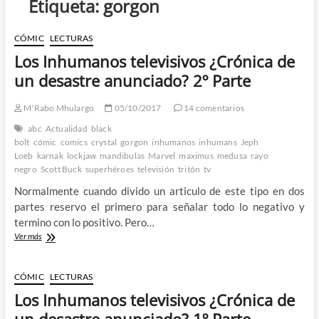
Etiqueta:
gorgon
CÓMIC
LECTURAS
Los Inhumanos televisivos ¿Crónica de
un desastre anunciado? 2º Parte
M'Rabo Mhulargo
05/10/2017
14 comentarios
abc
Actualidad
black
bolt
cómic
comics
crystal
gorgon
inhumanos
inhumans
Jeph
Loeb
karnak
lockjaw
mandibulas
Marvel
maximus
medusa
rayo
negro
Scott Buck
superhéroes
televisión
tritón
tv
Normalmente cuando divido un articulo de este tipo en dos
partes reservo el primero para señalar todo lo negativo y
termino con lo positivo. Pero…
Los
Ver más
Inhumanos
televisivos
¿Crónica
CÓMIC
LECTURAS
de
Los Inhumanos televisivos ¿Crónica de
un
desastre
un desastre anunciado? 1º Parte