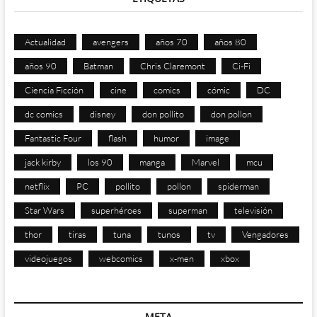
Actualidad
avengers
años 70
años 80
años 90
Batman
Chris Claremont
Ci-Fi
Ciencia Ficción
cine
comics
cómic
DC
dc comics
disney
don pollito
don pollon
Fantastic Four
flash
humor
image
jack kirby
los 90
manga
Marvel
mcu
netflix
PC
pollito
pollon
spiderman
Star Wars
superhéroes
superman
televisión
thor
tiras
tuna
tunos
tv
Vengadores
videojuegos
webcomics
x-men
xbox
META