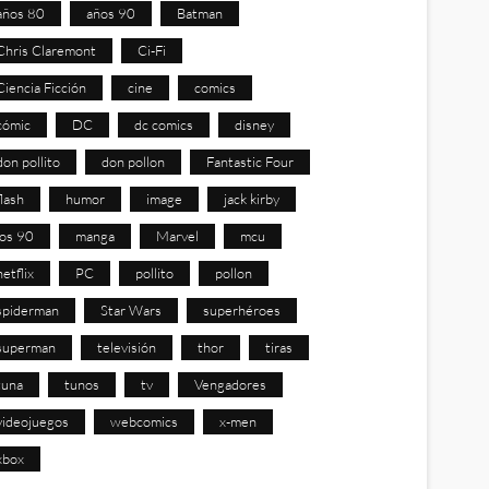
años 80
años 90
Batman
Chris Claremont
Ci-Fi
Ciencia Ficción
cine
comics
cómic
DC
dc comics
disney
don pollito
don pollon
Fantastic Four
flash
humor
image
jack kirby
los 90
manga
Marvel
mcu
netflix
PC
pollito
pollon
spiderman
Star Wars
superhéroes
superman
televisión
thor
tiras
tuna
tunos
tv
Vengadores
videojuegos
webcomics
x-men
xbox