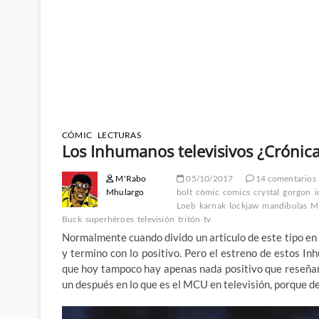
CÓMIC
LECTURAS
Los Inhumanos televisivos ¿Crónica
M'Rabo
05/10/2017
14 comentarios
Mhulargo
bolt
cómic
comics
crystal
gorgon
Loeb
karnak
lockjaw
mandibulas
M
Buck
superhéroes
televisión
tritón
tv
Normalmente cuando divido un articulo de este tipo en 
y termino con lo positivo. Pero el estreno de estos I
que hoy tampoco hay apenas nada positivo que reseñar
un después en lo que es el MCU en televisión, porque de