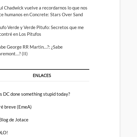
ul Chadwick vuelve a recordarnos lo que nos
ce humanos en Concrete: Stars Over Sand
tufo Verde y Verde Pitufo: Secretos que me
contré en Los Pitufos
abe George RR Martin…?: ¿Sabe
aremont…? (II)
ENLACES
s DC done something stupid today?
ré breve (EmeA)
 Blog de Jotace
LO!