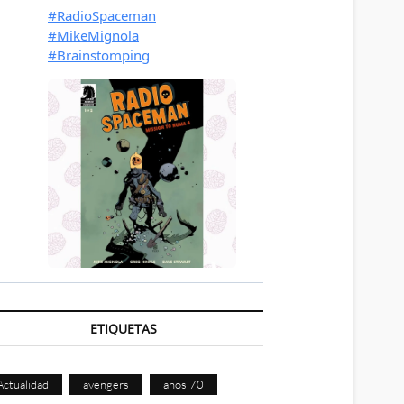
ETIQUETAS
Actualidad
avengers
años 70