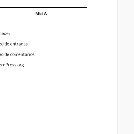
META
ceder
ed de entradas
ed de comentarios
rdPress.org