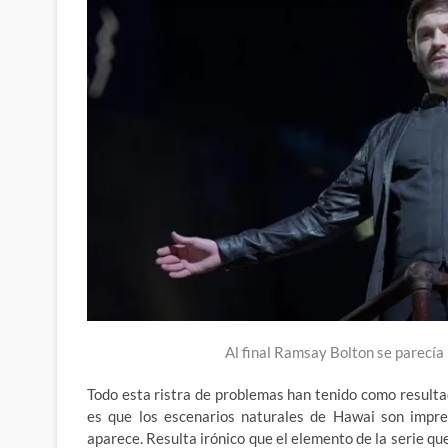
Al final Ramsay Bolton se parecí
Todo esta ristra de problemas han tenido como resultad
es que los escenarios naturales de Hawai son impr
aparece. Resulta irónico que el elemento de la serie q