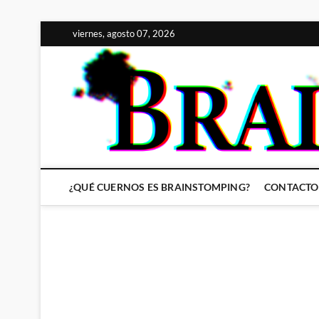
Saltar
viernes, agosto 07, 2026
al
contenido
¿QUÉ CUERNOS ES BRAINSTOMPING?
CONTACTO