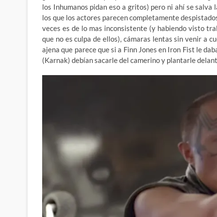
los Inhumanos pidan eso a gritos) pero ni ahí se salva 
los que los actores parecen completamente despistados 
veces es de lo mas inconsistente (y habiendo visto tr
que no es culpa de ellos), cámaras lentas sin venir a 
ajena que parece que si a Finn Jones en Iron Fist le d
(Karnak) debían sacarle del camerino y plantarle delan