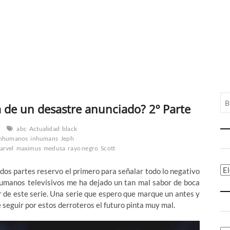
 de un desastre anunciado? 2º Parte
abc
Actualidad
black
inhumanos
inhumans
Jeph
arvel
maximus
medusa
rayo negro
Scott
Ca
dos partes reservo el primero para señalar todo lo negativo
nhumanos televisivos me ha dejado un tan mal sabor de boca
 de este serie. Una serie que espero que marque un antes y
 seguir por estos derroteros el futuro pinta muy mal.