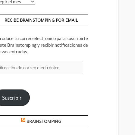
chivos
RECIBE BRAINSTOMPING POR EMAIL
troduce tu correo electrónico para suscribirte
este Brainstomping y recibir notificaciones de
evas entradas.
rección
rreo
ectrónico
Suscribir
BRAINSTOMPING