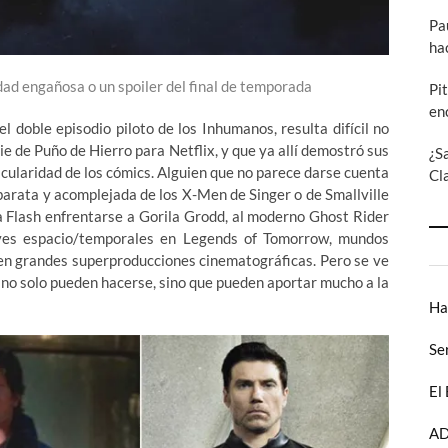
Pa
ha
idad engañosa o un spoiler del final de temporada
Pi
en
l doble episodio piloto de los Inhumanos, resulta difícil no
rie de Puño de Hierro para Netflix, y que ya allí demostró sus
¿S
tacularidad de los cómics. Alguien que no parece darse cuenta
Cl
barata y acomplejada de los X-Men de Singer o de Smallville
a Flash enfrentarse a Gorila Grodd, al moderno Ghost Rider
naves espacio/temporales en Legends of Tomorrow, mundos
o en grandes superproducciones cinematográficas. Pero se ve
 no solo pueden hacerse, sino que pueden aportar mucho a la
Ha
Se
El
AD