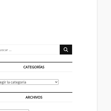
n
ú
Buscar
…
CATEGORÍAS
tegorías
ARCHIVOS