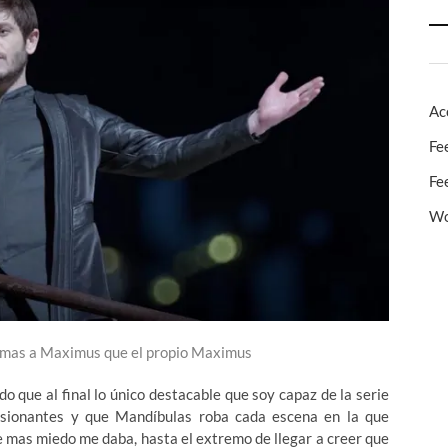
Ac
Fe
Fe
Wo
a mas a Maximus que el propio Maximus
o que al final lo único destacable que soy capaz de la serie
esionantes y que Mandíbulas roba cada escena en la que
ue mas miedo me daba, hasta el extremo de llegar a creer que