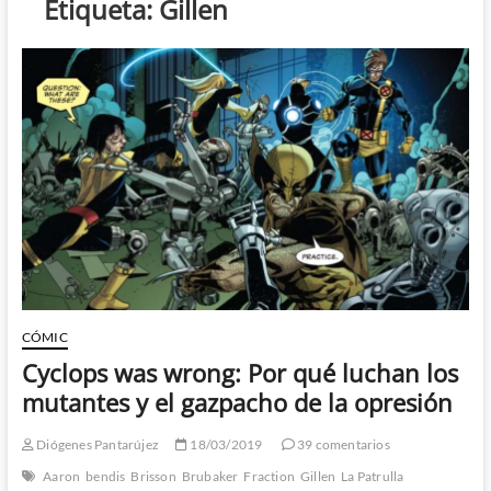
Etiqueta:
Gillen
CÓMIC
Cyclops was wrong: Por qué luchan los
mutantes y el gazpacho de la opresión
Diógenes Pantarújez
18/03/2019
39 comentarios
Aaron
bendis
Brisson
Brubaker
Fraction
Gillen
La Patrulla