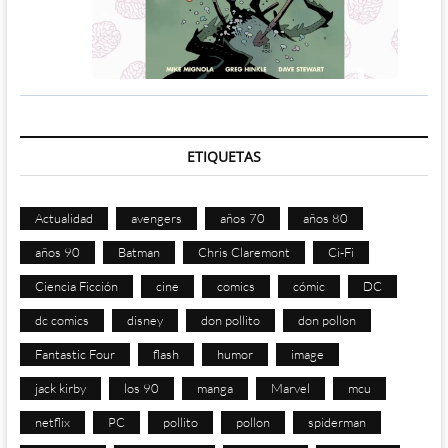
ETIQUETAS
Actualidad
avengers
años 70
años 80
años 90
Batman
Chris Claremont
Ci-Fi
Ciencia Ficción
cine
comics
cómic
DC
dc comics
disney
don pollito
don pollon
Fantastic Four
flash
humor
image
jack kirby
los 90
manga
Marvel
mcu
netflix
PC
pollito
pollon
spiderman