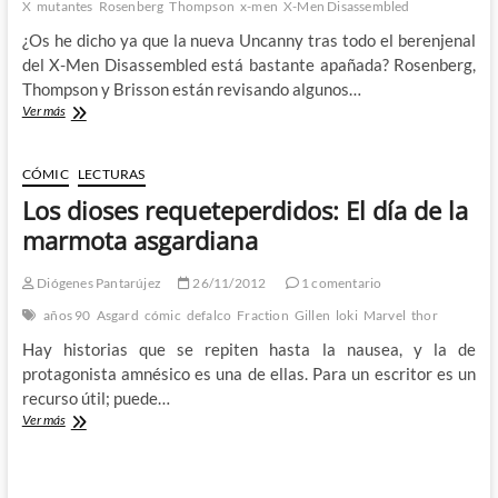
X
mutantes
Rosenberg
Thompson
x-men
X-Men Disassembled
¿Os he dicho ya que la nueva Uncanny tras todo el berenjenal
del X-Men Disassembled está bastante apañada? Rosenberg,
Thompson y Brisson están revisando algunos…
Cyclops
Ver más
was
wrong:
Por
CÓMIC
LECTURAS
qué
Los dioses requeteperdidos: El día de la
luchan
los
marmota asgardiana
mutantes
y
Diógenes Pantarújez
26/11/2012
1 comentario
el
gazpacho
años 90
Asgard
cómic
defalco
Fraction
Gillen
loki
Marvel
thor
de
Hay historias que se repiten hasta la nausea, y la de
la
opresión
protagonista amnésico es una de ellas. Para un escritor es un
recurso útil; puede…
Los
Ver más
dioses
requeteperdidos:
El