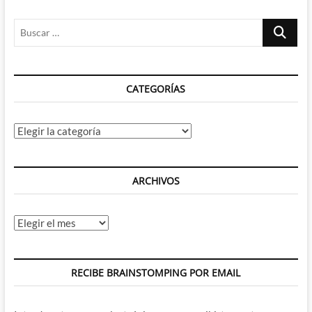
día
de
Buscar
la
marmota
…
asgardiana
CATEGORÍAS
Categorías
ARCHIVOS
Archivos
RECIBE BRAINSTOMPING POR EMAIL