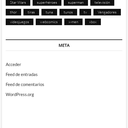
Star Wars
superhéroes
superman
televisión
thor
tiras
tuna
tunos
tv
Vengadores
videojuegos
webcomics
x-men
xbox
META
Acceder
Feed de entradas
Feed de comentarios
WordPress.org