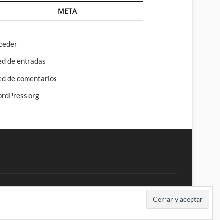
META
ceder
ed de entradas
ed de comentarios
rdPress.org