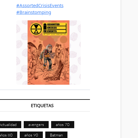
ETIQUETAS
Actualidad
avengers
años 70
años 80
años 90
Batman