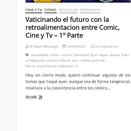
CINE Y TV
CÓMIC
PELÍCULAS
TELEVISIÓN
Vaticinando el futuro con la
retroalimentacion entre Comic,
Cine y Tv – 1º Parte
M'Rabo Mhulargo
14/08/2025
4 comentarios
Actualidad
cómic
comics
Daredevil: Born Again
disney
Eyes
of Wakanda
iron fist
Marvel
mcu
netflix
puño de
hierro
superhéroes
televisión
tv
Hoy, en cierto modo, quiero continuar algunos de los
temas que toqué ayer, aunque sea de forma tangencial,
relativos a la coexistencia entre los cómics…
Vaticinando
Ver más
el
futuro
con
la
retroalimentacion
entre