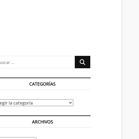
n
ú
Buscar
…
CATEGORÍAS
tegorías
ARCHIVOS