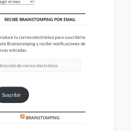
chivos
RECIBE BRAINSTOMPING POR EMAIL
troduce tu correo electrónico para suscribirte
este Brainstomping y recibir notificaciones de
evas entradas.
rección
rreo
ectrónico
Suscribir
BRAINSTOMPING