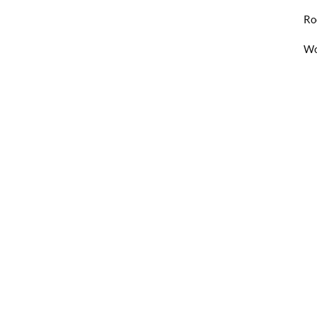
Ro
Wo