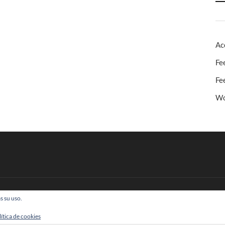
Ac
Fe
Fe
Wo
s su uso.
 Todos los derechos reservados
lítica de cookies