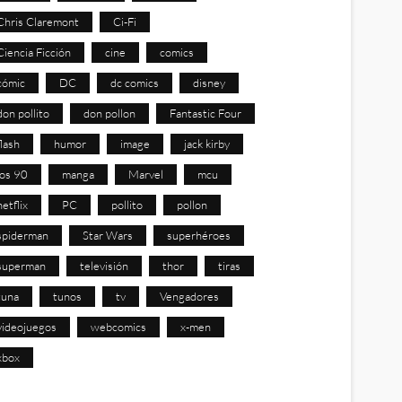
Chris Claremont
Ci-Fi
Ciencia Ficción
cine
comics
cómic
DC
dc comics
disney
don pollito
don pollon
Fantastic Four
flash
humor
image
jack kirby
los 90
manga
Marvel
mcu
netflix
PC
pollito
pollon
spiderman
Star Wars
superhéroes
superman
televisión
thor
tiras
tuna
tunos
tv
Vengadores
videojuegos
webcomics
x-men
xbox