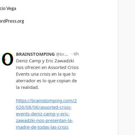
cío Vega
rdPress.org