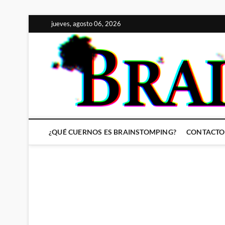
Saltar
jueves, agosto 06, 2026
al
contenido
¿QUÉ CUERNOS ES BRAINSTOMPING?
CONTACTO