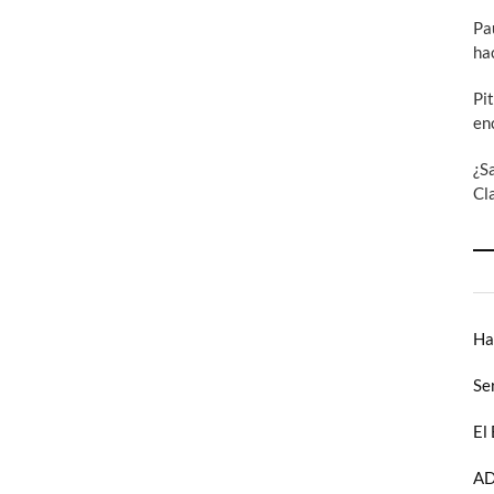
Pa
ha
Pi
en
¿S
Cl
Ha
Se
El
AD