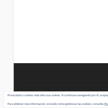
BRAINSTOMPING
Privacidad y cookies: este sitio usa cookies. Si continúas navegando por él, acepta
| Diseñado por:
Theme Freesia
|
WordPress
| ©
Para obtener más información, incluido cómo gestionar las cookies, consulta:
Po