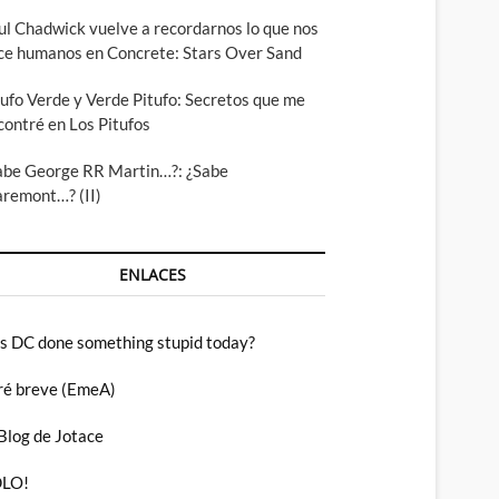
ul Chadwick vuelve a recordarnos lo que nos
ce humanos en Concrete: Stars Over Sand
tufo Verde y Verde Pitufo: Secretos que me
contré en Los Pitufos
abe George RR Martin…?: ¿Sabe
aremont…? (II)
ENLACES
s DC done something stupid today?
ré breve (EmeA)
 Blog de Jotace
LO!