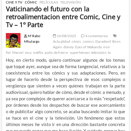
CINE Y TV
CÓMIC
PELÍCULAS
TELEVISIÓN
Vaticinando el futuro con la
retroalimentacion entre Comic, Cine y
Tv – 1º Parte
M'Rabo
14/08/2025
4 comentarios
Mhulargo
Actualidad
cómic
comics
Daredevil: Born
Again
disney
Eyes of Wakanda
iron
fist
Marvel
mcu
netflix
puño de hierro
superhéroes
televisión
tv
Hoy, en cierto modo, quiero continuar algunos de los temas
que toqué ayer, aunque sea de forma tangencial, relativos a la
coexistencia entre los cómics y sus adaptaciones. Pero, en
lugar de hacerlo desde la perspectiva de esos complejos o
vergüenza que sienten a veces quienes trabajan en la parte
audiovisual, quiero hablar de cómo, desde el cómic a menudo, y
ya sea por complejos de querer acercarse a lo más “respetado”,
por órdenes desde los despachos de buscar ese acercamiento
o de publicitar algo concreto, se acaba buscando imitar lo que
se hace en el cine y la televisión. Un fenómeno que estos
últimos meses he visto ir en una dirección bastante concreta
que no puedo negar que me hace ilusión. Y cuidado, porque hay