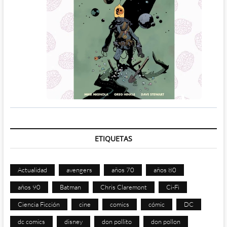
ETIQUETAS
Actualidad
avengers
años 70
años 80
años 90
Batman
Chris Claremont
Ci-Fi
Ciencia Ficción
cine
comics
cómic
DC
dc comics
disney
don pollito
don pollon