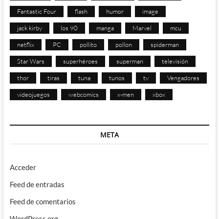
Fantastic Four
flash
humor
image
jack kirby
los 90
manga
Marvel
mcu
netflix
PC
pollito
pollon
spiderman
Star Wars
superhéroes
superman
televisión
thor
tiras
tuna
tunos
tv
Vengadores
videojuegos
webcomics
x-men
xbox
META
Acceder
Feed de entradas
Feed de comentarios
WordPress.org