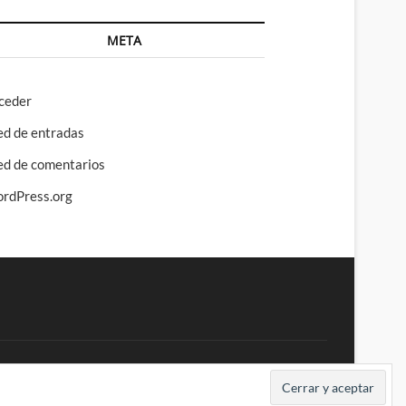
META
ceder
ed de entradas
ed de comentarios
rdPress.org