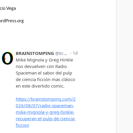
cío Vega
rdPress.org