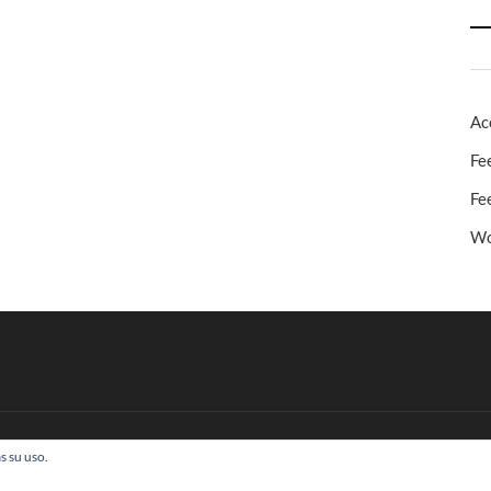
Ac
Fe
Fe
Wo
s su uso.
 Todos los derechos reservados