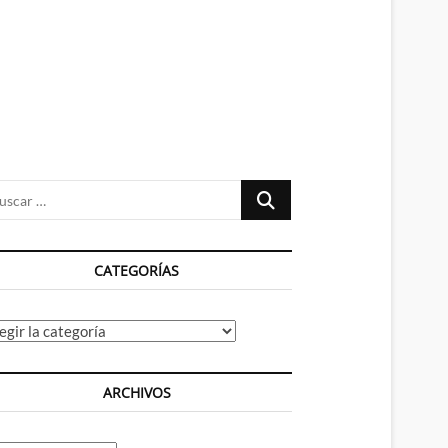
n
ú
Buscar
…
CATEGORÍAS
tegorías
ARCHIVOS