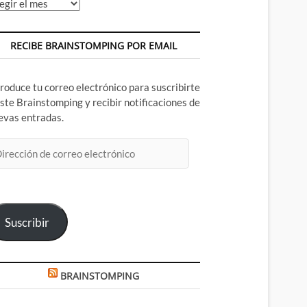
chivos
RECIBE BRAINSTOMPING POR EMAIL
troduce tu correo electrónico para suscribirte
este Brainstomping y recibir notificaciones de
evas entradas.
rección
rreo
ectrónico
Suscribir
BRAINSTOMPING