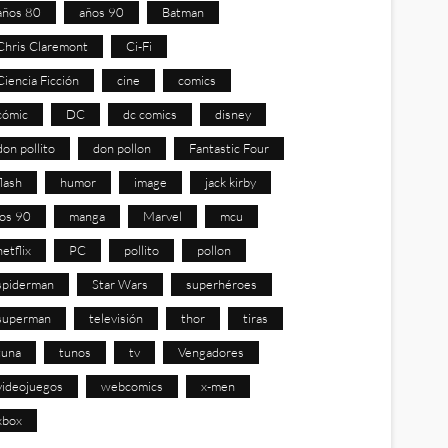
años 80
años 90
Batman
Chris Claremont
Ci-Fi
Ciencia Ficción
cine
comics
cómic
DC
dc comics
disney
don pollito
don pollon
Fantastic Four
flash
humor
image
jack kirby
los 90
manga
Marvel
mcu
netflix
PC
pollito
pollon
spiderman
Star Wars
superhéroes
superman
televisión
thor
tiras
tuna
tunos
tv
Vengadores
videojuegos
webcomics
x-men
xbox