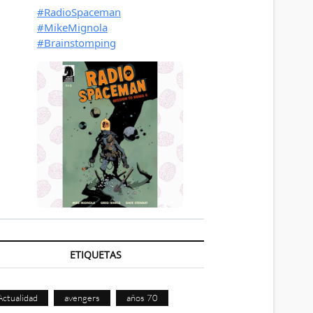
ETIQUETAS
Actualidad
avengers
años 70