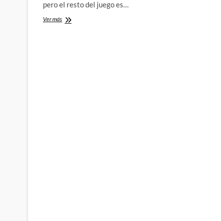
pero el resto del juego es…
Juegos
Ver más
«meh»:
La
beta
de
Star
Wars
Battlefront