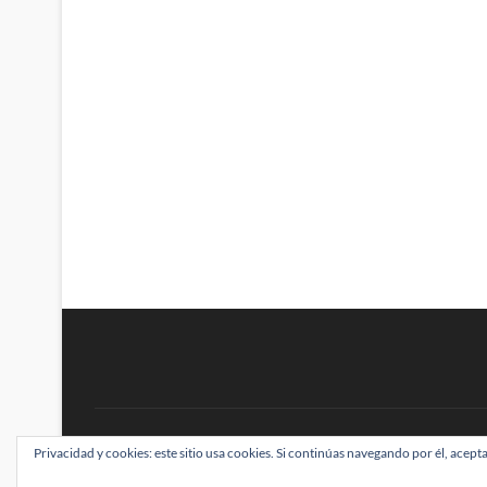
BRAINSTOMPING
Privacidad y cookies: este sitio usa cookies. Si continúas navegando por él, acepta
| Diseñado por:
Theme Freesia
|
WordPress
| ©