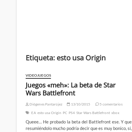
Etiqueta:
esto usa Origin
VIDEOJUEGOS
Juegos «meh»: La beta de Star
Wars Battlefront
Diógenes Pantarújez
13/10/2015
5 comentarios
EA
esto usa Origin
PC
PS4
Star Wars Battlefront
xbox
Queee… He probado la beta del Battlefront ese. Y que
resumiéndolo mucho podría decir que es muy bonico, sí,