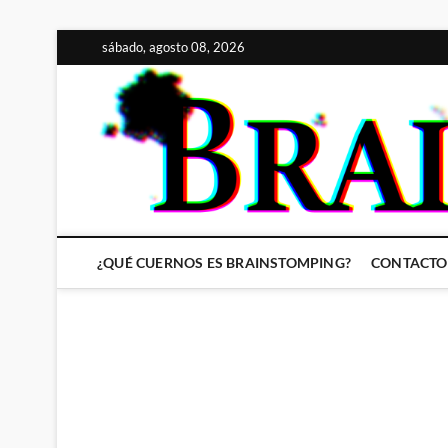
Saltar
sábado, agosto 08, 2026
al
contenido
¿QUÉ CUERNOS ES BRAINSTOMPING?
CONTACTO