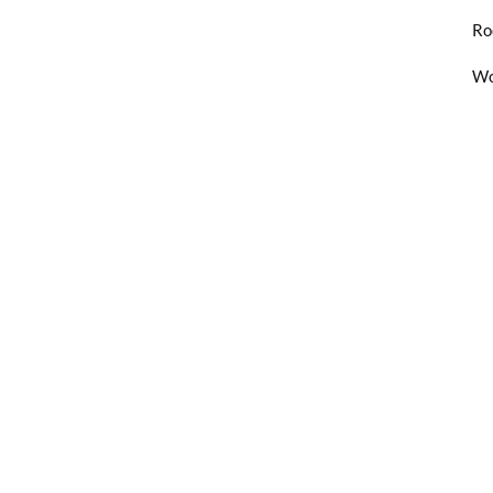
Ro
Wo