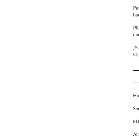
Pa
ha
Pi
en
¿S
Cl
Ha
Se
El
AD