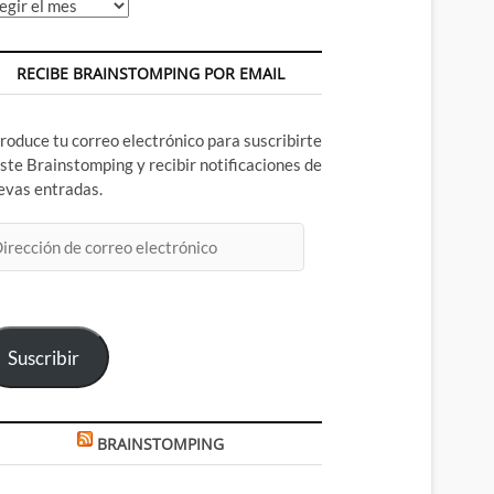
chivos
RECIBE BRAINSTOMPING POR EMAIL
troduce tu correo electrónico para suscribirte
este Brainstomping y recibir notificaciones de
evas entradas.
rección
rreo
ectrónico
Suscribir
BRAINSTOMPING