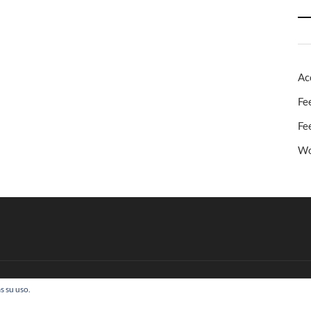
Ac
Fe
Fe
Wo
s su uso.
 Todos los derechos reservados