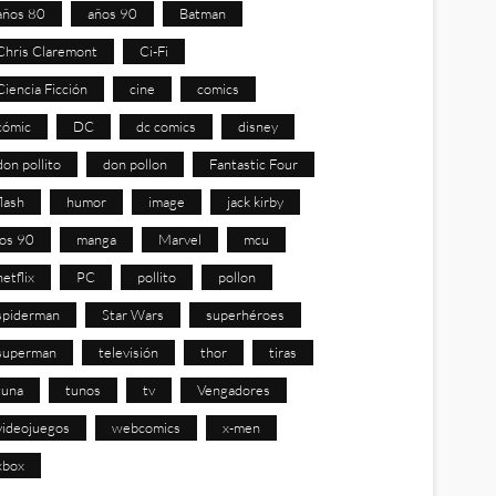
años 80
años 90
Batman
Chris Claremont
Ci-Fi
Ciencia Ficción
cine
comics
cómic
DC
dc comics
disney
don pollito
don pollon
Fantastic Four
flash
humor
image
jack kirby
los 90
manga
Marvel
mcu
netflix
PC
pollito
pollon
spiderman
Star Wars
superhéroes
superman
televisión
thor
tiras
tuna
tunos
tv
Vengadores
videojuegos
webcomics
x-men
xbox