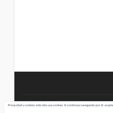
BRAINSTOMPING
Privacidad y cookies: este sitio usa cookies. Si continúas navegando por él, acepta
| Diseñado por:
Theme Freesia
|
WordPress
| ©