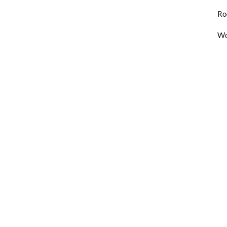
Ro
Wo