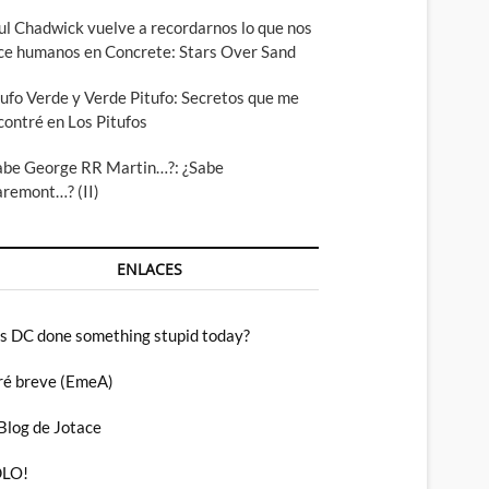
ul Chadwick vuelve a recordarnos lo que nos
ce humanos en Concrete: Stars Over Sand
tufo Verde y Verde Pitufo: Secretos que me
contré en Los Pitufos
abe George RR Martin…?: ¿Sabe
aremont…? (II)
ENLACES
s DC done something stupid today?
ré breve (EmeA)
 Blog de Jotace
LO!