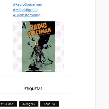
ETIQUETAS
Actualidad
avengers
años 70