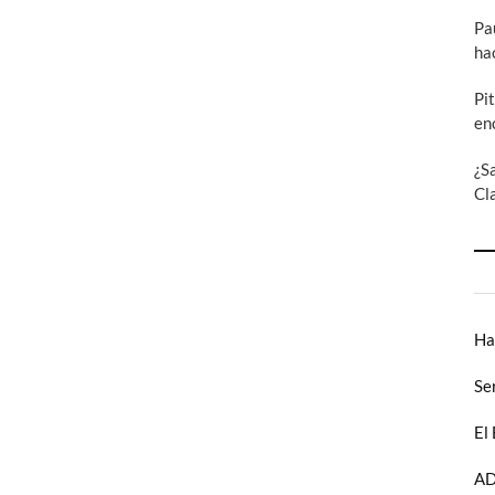
Pa
ha
Pi
en
¿S
Cl
Ha
Se
El
AD