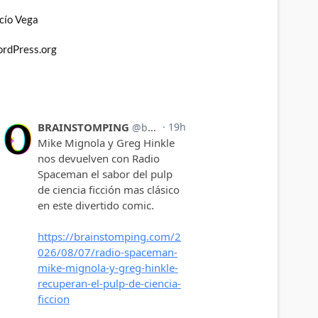
cío Vega
rdPress.org