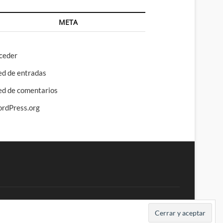
META
ceder
ed de entradas
ed de comentarios
rdPress.org