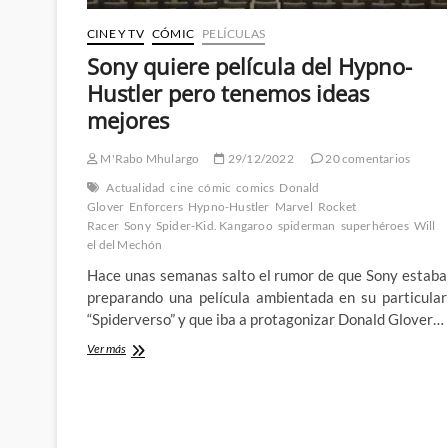
CINE Y TV
CÓMIC
PELÍCULAS
Sony quiere película del Hypno-
Hustler pero tenemos ideas
mejores
M'Rabo Mhulargo
29/12/2022
20 comentarios
Actualidad
cine
cómic
comics
Donald
Glover
Enforcers
Hypno-Hustler
Marvel
Rocket
Racer
Sony
Spider-Kid. Kangaroo
spiderman
superhéroes
Will
el del Mechón
Hace unas semanas salto el rumor de que Sony estaba
preparando una película ambientada en su particular
“Spiderverso” y que iba a protagonizar Donald Glover…
Sony
Ver más
quiere
película
del
Hypno-
Hustler