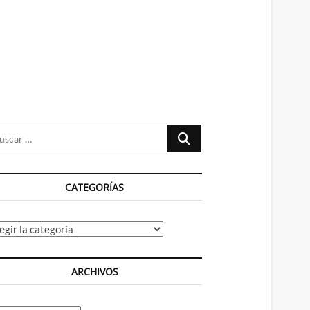
n
ú
Buscar
…
CATEGORÍAS
tegorías
ARCHIVOS