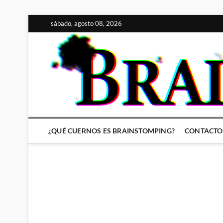
Saltar
sábado, agosto 08, 2026
al
contenido
¿QUÉ CUERNOS ES BRAINSTOMPING?
CONTACTO