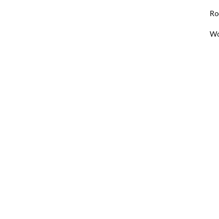
Ro
Wo