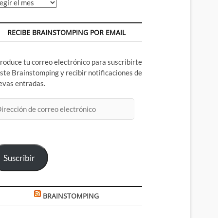
chivos
RECIBE BRAINSTOMPING POR EMAIL
troduce tu correo electrónico para suscribirte
este Brainstomping y recibir notificaciones de
evas entradas.
rección
rreo
ectrónico
Suscribir
BRAINSTOMPING