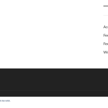
Ac
Fe
Fe
Wo
s su uso.
 Todos los derechos reservados