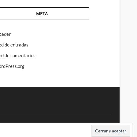
META
ceder
ed de entradas
ed de comentarios
rdPress.org