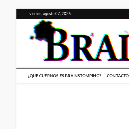
Saltar
viernes, agosto 07, 2026
al
contenido
¿QUÉ CUERNOS ES BRAINSTOMPING?
CONTACTO