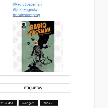
ETIQUETAS
Actualidad
avengers
años 70