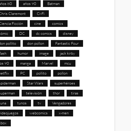
años 80
años 90
Batman
Chris Claremont
Ci-Fi
Ciencia Ficción
cine
comics
cómic
DC
dc comics
disney
don pollito
don pollon
Fantastic Four
flash
humor
image
jack kirby
los 90
manga
Marvel
mcu
netflix
PC
pollito
pollon
spiderman
Star Wars
superhéroes
superman
televisión
thor
tiras
tuna
tunos
tv
Vengadores
videojuegos
webcomics
x-men
xbox