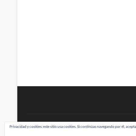
BRAINSTOMPING
Privacidad y cookies: este sitio usa cookies. Si continúas navegando por él, acepta
| Diseñado por:
Theme Freesia
|
WordPress
| ©