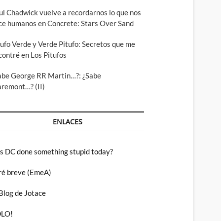
ul Chadwick vuelve a recordarnos lo que nos
ce humanos en Concrete: Stars Over Sand
tufo Verde y Verde Pitufo: Secretos que me
contré en Los Pitufos
abe George RR Martin…?: ¿Sabe
aremont…? (II)
ENLACES
s DC done something stupid today?
ré breve (EmeA)
 Blog de Jotace
LO!