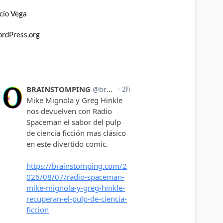
cío Vega
rdPress.org