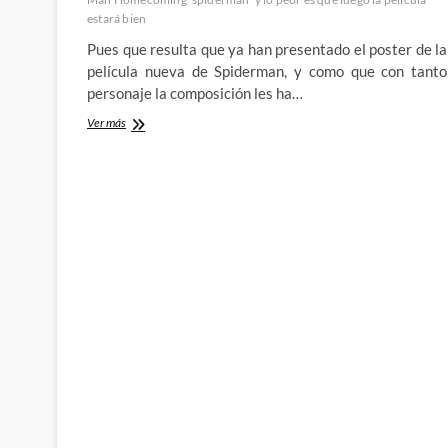
estará bien
Pues que resulta que ya han presentado el poster de la
película nueva de Spiderman, y como que con tanto
personaje la composición les ha…
En
Ver más
Brainstomping
hemos
arreglado
el
poster
de
Spider-
Man
Homecoming