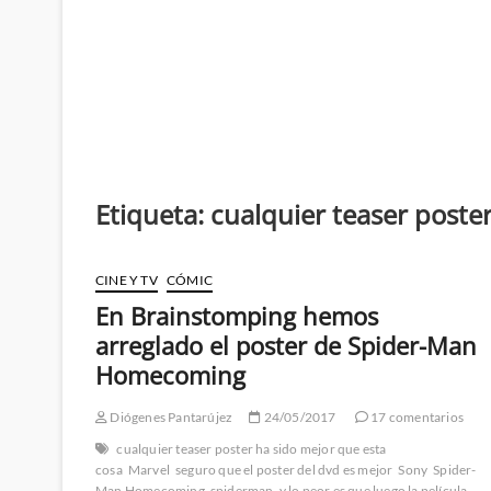
Etiqueta:
cualquier teaser poste
CINE Y TV
CÓMIC
En Brainstomping hemos
arreglado el poster de Spider-Man
Homecoming
Diógenes Pantarújez
24/05/2017
17 comentarios
cualquier teaser poster ha sido mejor que esta
cosa
Marvel
seguro que el poster del dvd es mejor
Sony
Spider-
Man Homecoming
spiderman
y lo peor es que luego la película