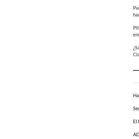
Pa
ha
Pi
en
¿S
Cl
Ha
Se
El
AD