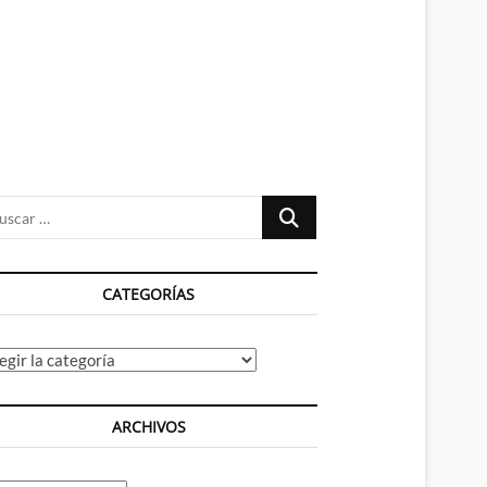
n
ú
Buscar
…
CATEGORÍAS
tegorías
ARCHIVOS