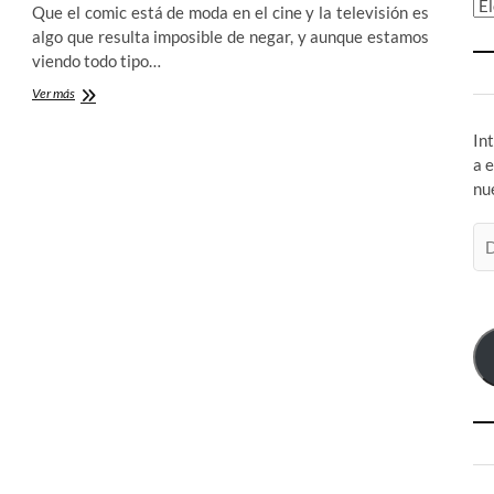
Ar
Que el comic está de moda en el cine y la televisión es
algo que resulta imposible de negar, y aunque estamos
viendo todo tipo…
Damage
Ver más
Control/Control
de
In
Daños:
a 
Llega
nu
el
humor
de
Di
Marvel
de
a
co
la
el
televisión