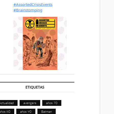
ETIQUETAS
Actualidad
avengers
años 70
años 80
años 90
Batman