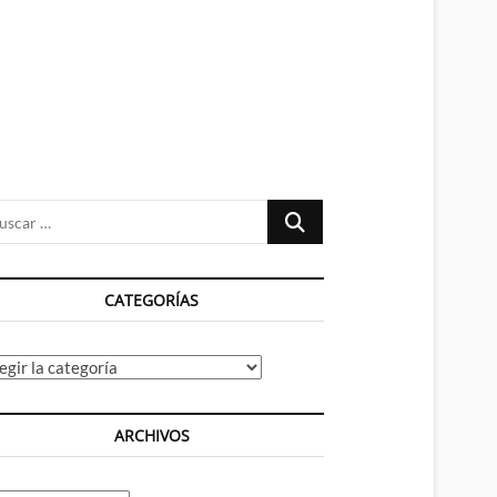
n
ú
Buscar
…
CATEGORÍAS
tegorías
ARCHIVOS