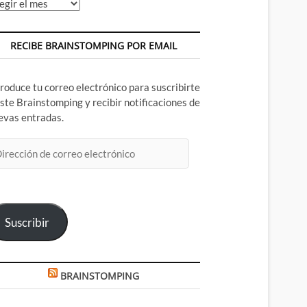
chivos
RECIBE BRAINSTOMPING POR EMAIL
troduce tu correo electrónico para suscribirte
este Brainstomping y recibir notificaciones de
evas entradas.
rección
rreo
ectrónico
Suscribir
BRAINSTOMPING