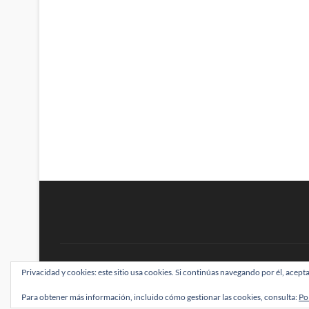
BRAINSTOMPING
Privacidad y cookies: este sitio usa cookies. Si continúas navegando por él, acepta
| Diseñado por:
Theme Freesia
|
WordPress
| ©
Para obtener más información, incluido cómo gestionar las cookies, consulta:
Po