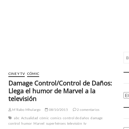
CINE Y TV
CÓMIC
Damage Control/Control de Daños:
Llega el humor de Marvel a la
Ca
televisión
M'Rabo Mhulargo
08/10/2015
2 comentarios
abc
Actualidad
cómic
comics
control de daños
damage
control
humor
Marvel
superhéroes
televisión
tv