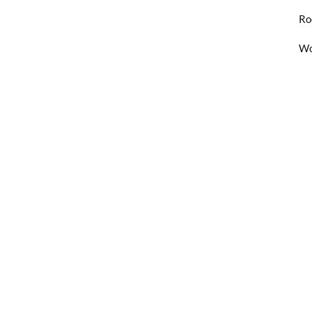
Ro
Wo