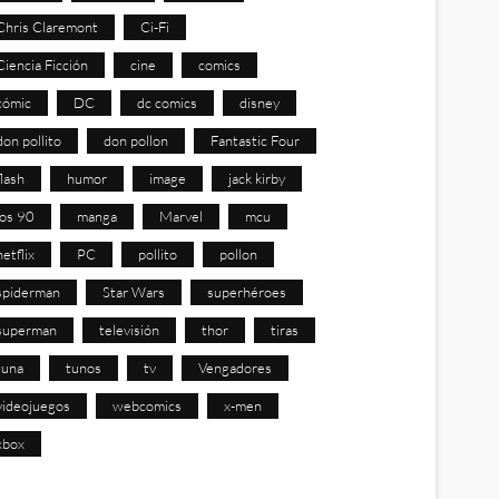
Chris Claremont
Ci-Fi
Ciencia Ficción
cine
comics
cómic
DC
dc comics
disney
don pollito
don pollon
Fantastic Four
flash
humor
image
jack kirby
los 90
manga
Marvel
mcu
netflix
PC
pollito
pollon
spiderman
Star Wars
superhéroes
superman
televisión
thor
tiras
tuna
tunos
tv
Vengadores
videojuegos
webcomics
x-men
xbox