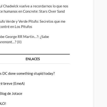
ul Chadwick vuelve a recordarnos lo que nos
ce humanos en Concrete: Stars Over Sand
tufo Verde y Verde Pitufo: Secretos que me
contré en Los Pitufos
abe George RR Martin…?: ¿Sabe
aremont…? (II)
ENLACES
s DC done something stupid today?
ré breve (EmeA)
 Blog de Jotace
LO!