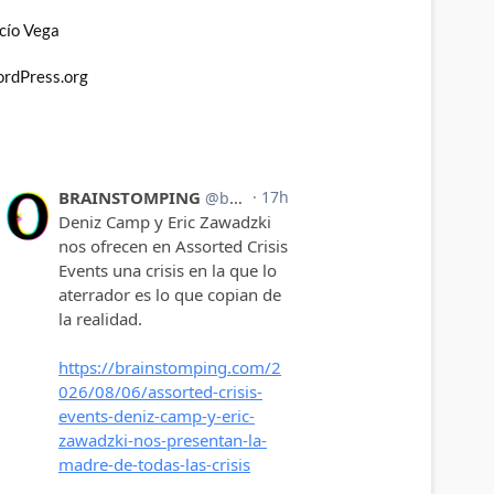
cío Vega
rdPress.org