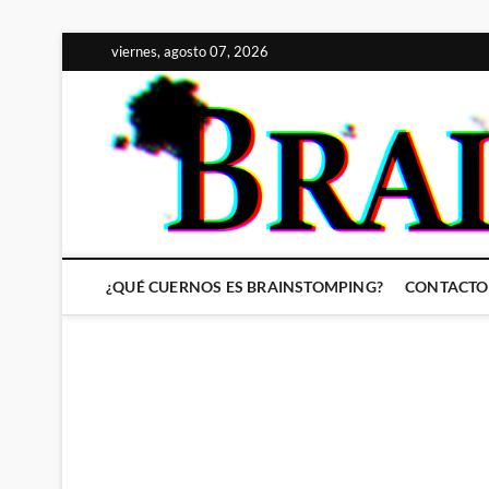
Saltar
viernes, agosto 07, 2026
al
contenido
¿QUÉ CUERNOS ES BRAINSTOMPING?
CONTACTO