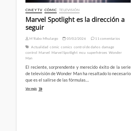
CINE Y TV
CÓMIC
TELEVISIÓN
Marvel Spotlight es la dirección a
seguir
M'Rabo Mhulargo
05/02/2026
11 comentarios
Actualidad
cómic
comics
control de daños
damage
control
Marvel
Marvel Spotlight
mcu
superhéroes
Wonder
Man
El reciente, sorprendente y merecido éxito de la serie
de televisión de Wonder Man ha resaltado lo necesario
que es el salirse de las fórmulas…
Marvel
Ver más
Spotlight
es
la
dirección
a
seguir