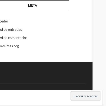
META
ceder
ed de entradas
ed de comentarios
rdPress.org