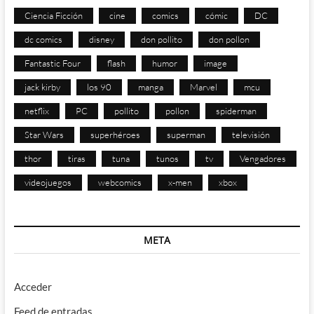
Ciencia Ficción
cine
comics
cómic
DC
dc comics
disney
don pollito
don pollon
Fantastic Four
flash
humor
image
jack kirby
los 90
manga
Marvel
mcu
netflix
PC
pollito
pollon
spiderman
Star Wars
superhéroes
superman
televisión
thor
tiras
tuna
tunos
tv
Vengadores
videojuegos
webcomics
x-men
xbox
META
Acceder
Feed de entradas