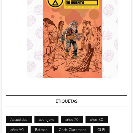
ETIQUETAS
Actualidad
avengers
años 70
años 80
años 90
Batman
Chris Claremont
Ci-Fi