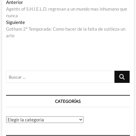
Navegación
Entrada
Anterior
anterior:
Agents of S.H.I.E.L.D. regresan a un mundo mas inhumano que
de
nunca
entradas
Entrada
Siguiente
siguiente:
Gotham 2º Temporada: Como hacer de la falta de sutileza un
arte
Buscar
…
CATEGORÍAS
Categorías