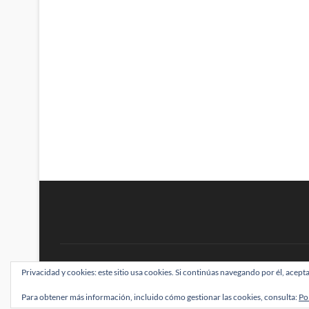
BRAINSTOMPING
Privacidad y cookies: este sitio usa cookies. Si continúas navegando por él, acepta
| Diseñado por:
Theme Freesia
|
WordPress
| ©
Para obtener más información, incluido cómo gestionar las cookies, consulta:
Po