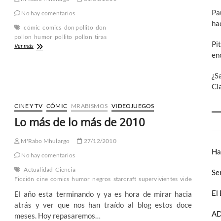
Pa
No hay comentarios
ha
cómic
comics
don pollito
don
pollon
humor
pollito
pollon
tiras
Pi
Gafapastafarismo:
Ver más
en
Don
Pollito
y
¿S
Don
Cl
Pollon
30
CINE Y TV
CÓMIC
MRABISMOS
VIDEOJUEGOS
Lo más de lo más de 2010
M'Rabo Mhulargo
27/12/2010
Ha
No hay comentarios
Actualidad
Ciencia
Se
Ficción
cine
comics
humor
negros
starcraft
supervivientes
videojuegos
ze
El
El año esta terminando y ya es hora de mirar hacia
atrás y ver que nos han traído al blog estos doce
AD
meses. Hoy repasaremos…