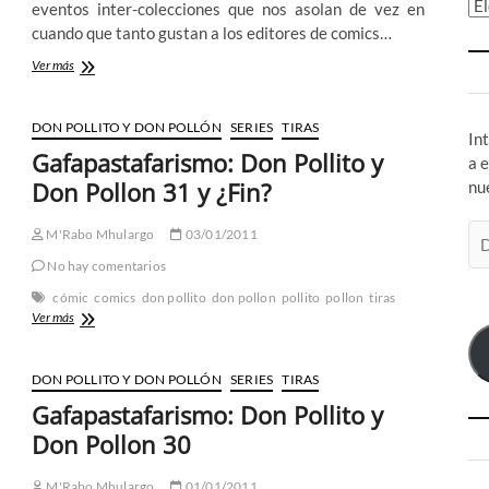
Ar
eventos inter-colecciones que nos asolan de vez en
cuando que tanto gustan a los editores de comics…
¿Crossovers?
Ver más
No,
gracias.
DON POLLITO Y DON POLLÓN
SERIES
TIRAS
In
Gafapastafarismo: Don Pollito y
a 
Don Pollon 31 y ¿Fin?
nu
Di
M'Rabo Mhulargo
03/01/2011
de
No hay comentarios
co
cómic
comics
don pollito
don pollon
pollito
pollon
tiras
el
Gafapastafarismo:
Ver más
Don
Pollito
y
DON POLLITO Y DON POLLÓN
SERIES
TIRAS
Don
Gafapastafarismo: Don Pollito y
Pollon
31
Don Pollon 30
y
¿Fin?
M'Rabo Mhulargo
01/01/2011