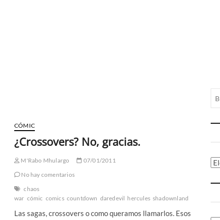
CÓMIC
¿Crossovers? No, gracias.
M'Rabo Mhulargo
07/01/2011
Ca
No hay comentarios
chaos
war
cómic
comics
countdown
daredevil
hercules
shadownland
Las sagas, crossovers o como queramos llamarlos. Esos