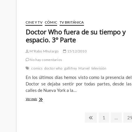
como
videojuego
y
no
CINE Y TV
CÓMIC
TV BRITÁNICA
sé
cuantas
Doctor Who fuera de su tiempo y
cosas
espacio. 3º Parte
más
M'Rabo Mhulargo
15/12/2010
No hay comentarios
comics
doctor who
gallifrey
Marvel
televisión
En los últimos días hemos visto como la presencia del
Doctor se dejaba sentir por todas partes, desde las
calles de Nueva York a la…
Doctor
Ver más
Who
fuera
Paginación
de
Página
Página
Pá
1
…
2
su
anterior
de
tiempo
y