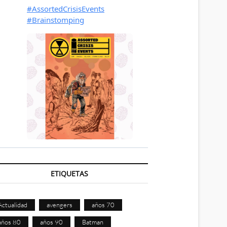
ETIQUETAS
Actualidad
avengers
años 70
años 80
años 90
Batman