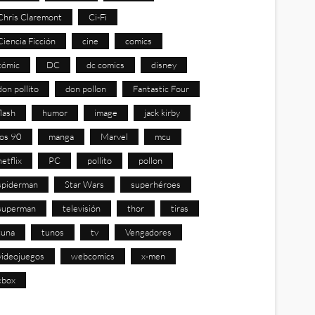
Chris Claremont
Ci-Fi
Ciencia Ficción
cine
comics
cómic
DC
dc comics
disney
don pollito
don pollon
Fantastic Four
flash
humor
image
jack kirby
los 90
manga
Marvel
mcu
netflix
PC
pollito
pollon
spiderman
Star Wars
superhéroes
superman
televisión
thor
tiras
tuna
tunos
tv
Vengadores
videojuegos
webcomics
x-men
xbox