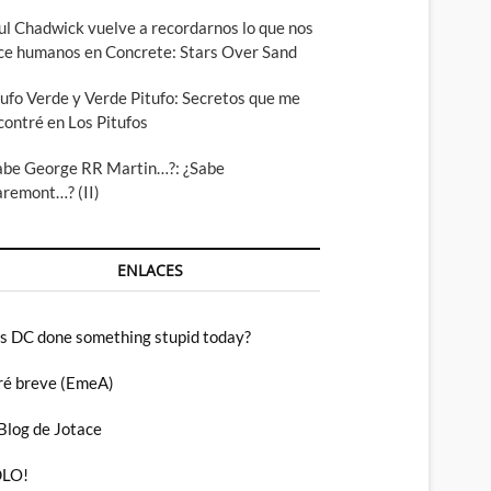
ul Chadwick vuelve a recordarnos lo que nos
ce humanos en Concrete: Stars Over Sand
tufo Verde y Verde Pitufo: Secretos que me
contré en Los Pitufos
abe George RR Martin…?: ¿Sabe
aremont…? (II)
ENLACES
s DC done something stupid today?
ré breve (EmeA)
lda
 Blog de Jotace
LO!