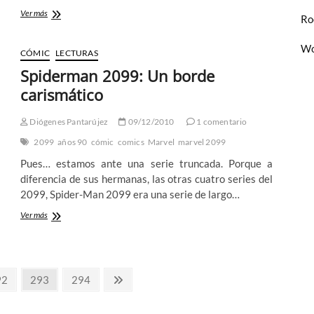
Lo
Ver más
Ro
más
de
Wo
lo
CÓMIC
LECTURAS
más
Spiderman 2099: Un borde
de
2010
carismático
Diógenes Pantarújez
09/12/2010
1 comentario
2099
años 90
cómic
comics
Marvel
marvel 2099
Pues… estamos ante una serie truncada. Porque a
diferencia de sus hermanas, las otras cuatro series del
2099, Spider-Man 2099 era una serie de largo…
Spiderman
Ver más
2099:
Un
borde
carismático
gina
Página
Página
Página
92
293
294
siguiente