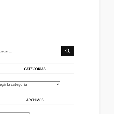
n
ú
Buscar
…
CATEGORÍAS
tegorías
ARCHIVOS