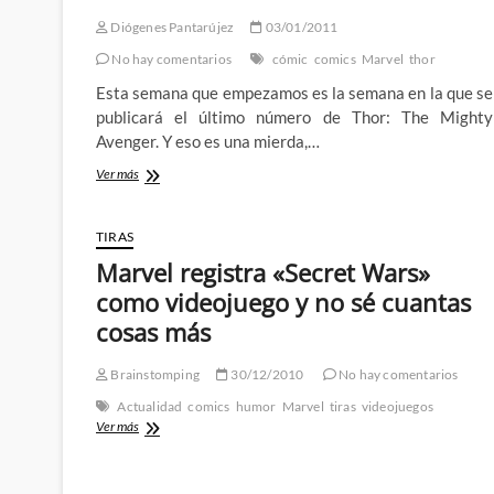
Diógenes Pantarújez
03/01/2011
No hay comentarios
cómic
comics
Marvel
thor
Esta semana que empezamos es la semana en la que se
publicará el último número de Thor: The Mighty
Avenger. Y eso es una mierda,…
Injusticias
Ver más
de
la
vida
TIRAS
y
Marvel registra «Secret Wars»
la
cancelación
como videojuego y no sé cuantas
de
cosas más
«Thor:
The
Mighty
Brainstomping
30/12/2010
No hay comentarios
Avenger»
Actualidad
comics
humor
Marvel
tiras
videojuegos
Marvel
Ver más
registra
«Secret
Wars»