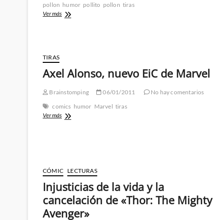
pollon
humor
pollito
pollon
tiras
Gafapastafarismo:
Ver más
Don
Pollito
y
Don
TIRAS
Pollon
32
Axel Alonso, nuevo EiC de Marvel
(si,
aun
Brainstomping
06/01/2011
No hay comentarios
no
ha
comics
humor
Marvel
tiras
terminado
Axel
Ver más
Alonso,
nuevo
EiC
de
Marvel
CÓMIC
LECTURAS
Injusticias de la vida y la
cancelación de «Thor: The Mighty
Avenger»