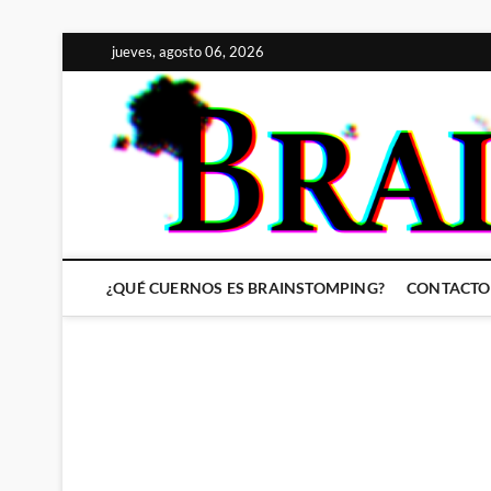
Saltar
jueves, agosto 06, 2026
al
contenido
¿QUÉ CUERNOS ES BRAINSTOMPING?
CONTACTO