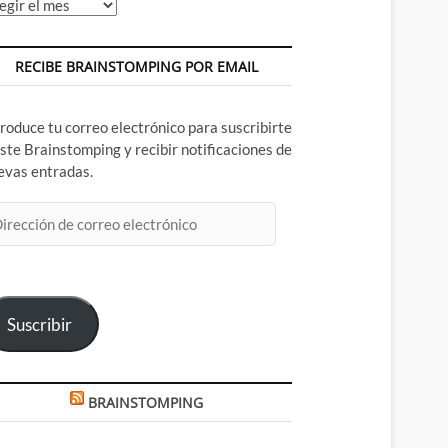
chivos
RECIBE BRAINSTOMPING POR EMAIL
troduce tu correo electrónico para suscribirte
este Brainstomping y recibir notificaciones de
evas entradas.
rección
rreo
ectrónico
Suscribir
BRAINSTOMPING