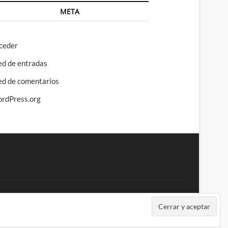
META
ceder
ed de entradas
ed de comentarios
rdPress.org