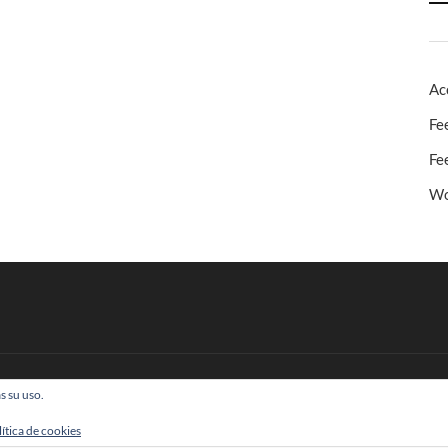
Ac
Fe
Fe
Wo
s su uso.
 Todos los derechos reservados
lítica de cookies