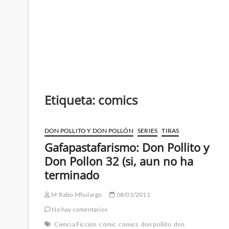
Etiqueta:
comics
DON POLLITO Y DON POLLÓN
SERIES
TIRAS
Gafapastafarismo: Don Pollito y
Don Pollon 32 (si, aun no ha
terminado
M'Rabo Mhulargo
08/01/2011
No hay comentarios
Ciencia Ficción
cómic
comics
don pollito
don