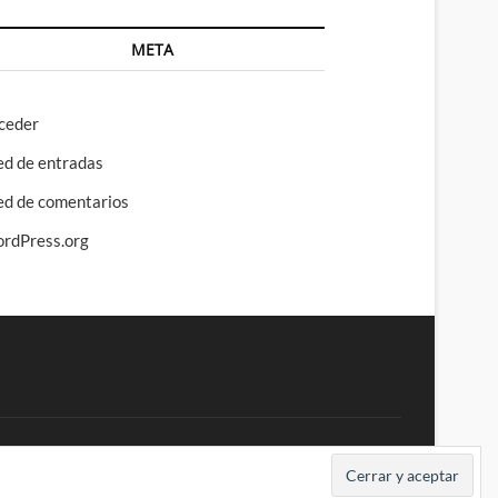
META
ceder
ed de entradas
ed de comentarios
rdPress.org