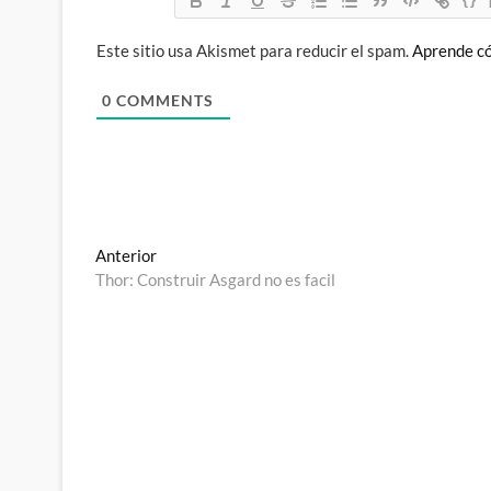
Este sitio usa Akismet para reducir el spam.
Aprende có
0
COMMENTS
Navegación
Entrada
Anterior
anterior:
Thor: Construir Asgard no es facil
de
entradas