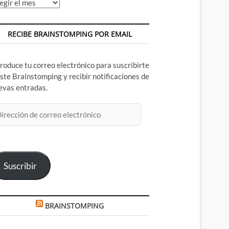
chivos
RECIBE BRAINSTOMPING POR EMAIL
troduce tu correo electrónico para suscribirte
este Brainstomping y recibir notificaciones de
evas entradas.
rección
rreo
ectrónico
Suscribir
BRAINSTOMPING