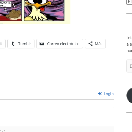
Ar
In
it
Tumblr
Correo electrónico
Más
a 
nu
Di
de
co
el
Login
[+]