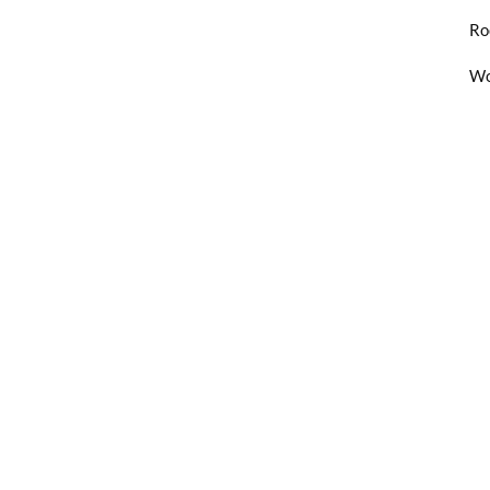
Ro
Wo