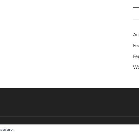
Ac
Fe
Fe
Wo
s su uso.
 Todos los derechos reservados