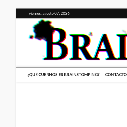
Saltar
viernes, agosto 07, 2026
al
contenido
¿QUÉ CUERNOS ES BRAINSTOMPING?
CONTACTO