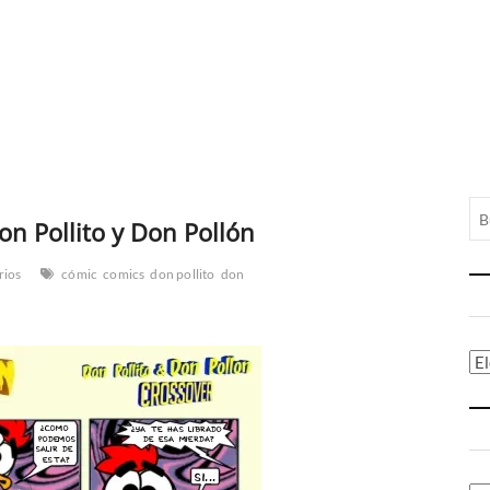
n Pollito y Don Pollón
rios
cómic
comics
don pollito
don
Ca