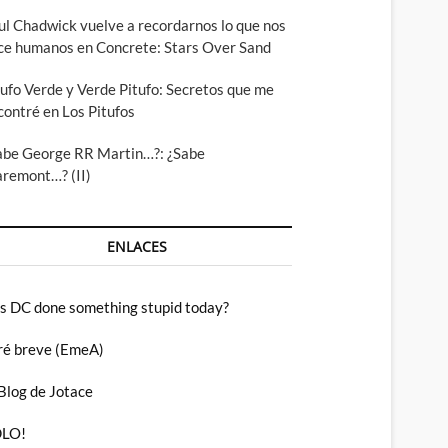
ul Chadwick vuelve a recordarnos lo que nos
ce humanos en Concrete: Stars Over Sand
tufo Verde y Verde Pitufo: Secretos que me
contré en Los Pitufos
abe George RR Martin…?: ¿Sabe
aremont…? (II)
ENLACES
s DC done something stupid today?
ré breve (EmeA)
 Blog de Jotace
LO!