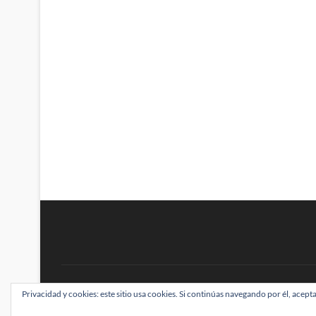
BRAINSTOMPING
Privacidad y cookies: este sitio usa cookies. Si continúas navegando por él, acepta
| Diseñado por:
Theme Freesia
|
WordPress
| ©