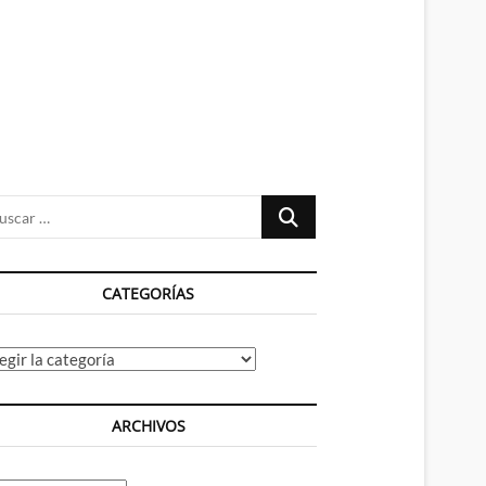
n
ú
Buscar
…
CATEGORÍAS
tegorías
ARCHIVOS