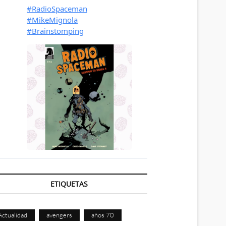
ETIQUETAS
Actualidad
avengers
años 70