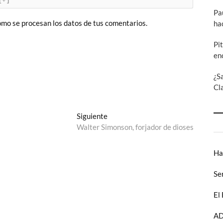
Pa
mo se procesan los datos de tus comentarios.
ha
Pi
en
¿S
Cl
Entrada
Siguiente
siguiente:
Walter Simonson, forjador de dioses
Ha
Se
El
AD