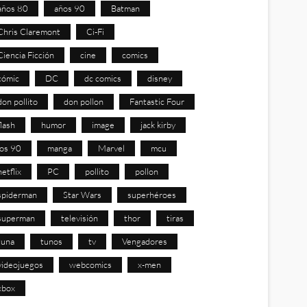
años 80
años 90
Batman
Chris Claremont
Ci-Fi
Ciencia Ficción
cine
comics
cómic
DC
dc comics
disney
don pollito
don pollon
Fantastic Four
flash
humor
image
jack kirby
los 90
manga
Marvel
mcu
netflix
PC
pollito
pollon
spiderman
Star Wars
superhéroes
superman
televisión
thor
tiras
tuna
tunos
tv
Vengadores
videojuegos
webcomics
x-men
xbox