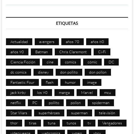
ETIQUETAS
Actualidad
avengers
años 70
años 80
años 90
Batman
Chris Claremont
Ci-Fi
Ciencia Ficción
cine
comics
cómic
DC
dc comics
disney
don pollito
don pollon
Fantastic Four
flash
humor
image
jack kirby
los 90
manga
Marvel
mcu
netflix
PC
pollito
pollon
spiderman
Star Wars
superhéroes
superman
televisión
thor
tiras
tuna
tunos
tv
Vengadores
videojuegos
webcomics
x-men
xbox