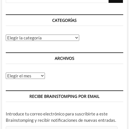
…
recuerda
que
ya
CATEGORÍAS
no
se
hacen
espías
Categorías
como
los
de
antes
ARCHIVOS
Archivos
RECIBE BRAINSTOMPING POR EMAIL
Introduce tu correo electrónico para suscribirte a este
Brainstomping y recibir notificaciones de nuevas entradas.
Dirección