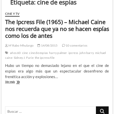
Etiqueta:
cine de espías
CINE Y TV
The Ipcress File (1965) – Michael Caine
nos recuerda que ya no se hacen espías
como los de antes
M'Rabo Mhulargo
14/08/2015
10 comentarios
años 60
cine
cine de espías
harry palmer
ipcress
john barry
michael
caine
Sidney J. Furie
the ipcress file
Hubo un tiempo no demasiado lejano en el que el cine de
espías era algo más que un espectacular desenfreno de
frenética acción y explosiones…
The
Ver más
Ipcress
File
(1965)
–
Michael
Buscar
Caine
nos