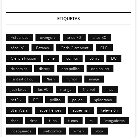
ETIQUETAS
Actualidad
avengers
años 70
años 80
años 90
Batman
Chris Claremont
Ci-Fi
Ciencia Ficción
cine
comics
cómic
DC
dc comics
disney
don pollito
don pollon
Fantastic Four
flash
humor
image
jack kirby
los 90
manga
Marvel
mcu
netflix
PC
pollito
pollon
spiderman
Star Wars
superhéroes
superman
televisión
thor
tiras
tuna
tunos
tv
Vengadores
videojuegos
webcomics
x-men
xbox