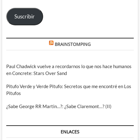
correo
electrónico
Suscribir
BRAINSTOMPING
Paul Chadwick vuelve a recordarnos lo que nos hace humanos
en Concrete: Stars Over Sand
Pitufo Verde y Verde Pitufo: Secretos que me encontré en Los
Pitufos
¿Sabe George RR Martin…?: ¿Sabe Claremont…? (II)
ENLACES