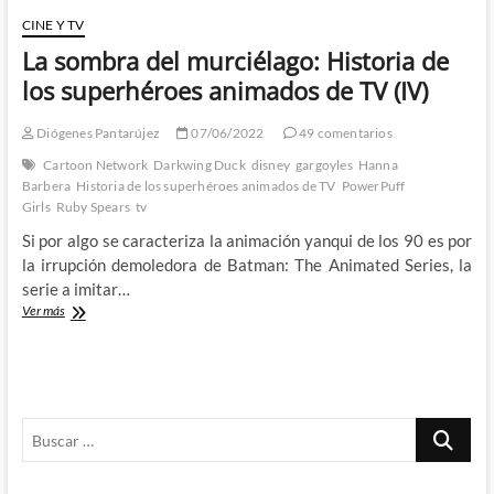
CINE Y TV
La sombra del murciélago: Historia de
los superhéroes animados de TV (IV)
Diógenes Pantarújez
07/06/2022
49 comentarios
Cartoon Network
Darkwing Duck
disney
gargoyles
Hanna
Barbera
Historia de los superhéroes animados de TV
PowerPuff
Girls
Ruby Spears
tv
Si por algo se caracteriza la animación yanqui de los 90 es por
la irrupción demoledora de Batman: The Animated Series, la
serie a imitar…
La
Ver más
sombra
del
murciélago:
Historia
de
Buscar
los
superhéroes
…
animados
de