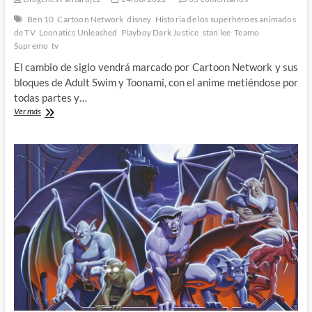
Ben 10
Cartoon Network
disney
Historia de los superhéroes animados
de TV
Loonatics Unleashed
Playboy Dark Justice
stan lee
Teamo
Supremo
tv
El cambio de siglo vendrá marcado por Cartoon Network y sus
bloques de Adult Swim y Toonami, con el anime metiéndose por
todas partes y…
La
Ver más
plaga
de
la
animación
para
adultos:
Historia
de
los
superhéroes
animados
de
TV
(V)