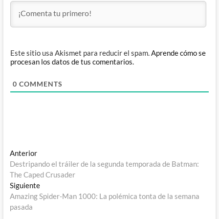
Este sitio usa Akismet para reducir el spam.
Aprende cómo se
procesan los datos de tus comentarios.
0
COMMENTS
Navegación
Entrada
Anterior
anterior:
Destripando el tráiler de la segunda temporada de Batman:
de
The Caped Crusader
entradas
Entrada
Siguiente
siguiente:
Amazing Spider-Man 1000: La polémica tonta de la semana
pasada