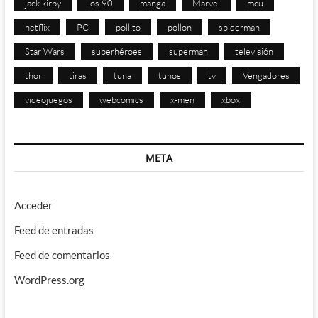
jack kirby
los 90
manga
Marvel
mcu
netflix
PC
pollito
pollon
spiderman
Star Wars
superhéroes
superman
televisión
thor
tiras
tuna
tunos
tv
Vengadores
videojuegos
webcomics
x-men
xbox
META
Acceder
Feed de entradas
Feed de comentarios
WordPress.org