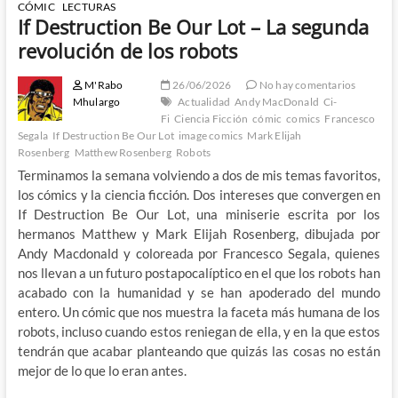
CÓMIC
LECTURAS
If Destruction Be Our Lot – La segunda
revolución de los robots
M'Rabo
26/06/2026
No hay comentarios
Mhulargo
Actualidad
Andy MacDonald
Ci-
Fi
Ciencia Ficción
cómic
comics
Francesco
Segala
If Destruction Be Our Lot
image comics
Mark Elijah
Rosenberg
Matthew Rosenberg
Robots
Terminamos la semana volviendo a dos de mis temas favoritos,
los cómics y la ciencia ficción. Dos intereses que convergen en
If Destruction Be Our Lot, una miniserie escrita por los
hermanos Matthew y Mark Elijah Rosenberg, dibujada por
Andy Macdonald y coloreada por Francesco Segala, quienes
nos llevan a un futuro postapocalíptico en el que los robots han
acabado con la humanidad y se han apoderado del mundo
entero. Un cómic que nos muestra la faceta más humana de los
robots, incluso cuando estos reniegan de ella, y en la que estos
tendrán que acabar planteando que quizás las cosas no están
mejor de lo que lo eran antes.