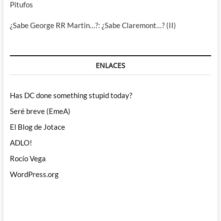
Pitufos
¿Sabe George RR Martin…?: ¿Sabe Claremont…? (II)
ENLACES
Has DC done something stupid today?
Seré breve (EmeA)
El Blog de Jotace
ADLO!
Rocío Vega
WordPress.org