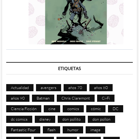
ETIQUETAS
Actualidad
avengers
años 70
años 80
años 90
Batman
Chris Claremont
Ci-Fi
Ciencia Ficción
cine
comics
cómic
DC
dc comics
disney
don pollito
don pollon
Fantastic Four
flash
humor
image