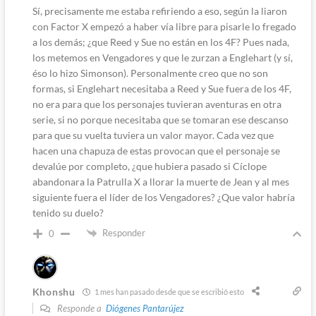
Sí, precisamente me estaba refiriendo a eso, según la liaron
con Factor X empezó a haber vía libre para pisarle lo fregado
a los demás; ¿que Reed y Sue no están en los 4F? Pues nada,
los metemos en Vengadores y que le zurzan a Englehart (y sí,
éso lo hizo Simonson). Personalmente creo que no son
formas, si Englehart necesitaba a Reed y Sue fuera de los 4F,
no era para que los personajes tuvieran aventuras en otra
serie, si no porque necesitaba que se tomaran ese descanso
para que su vuelta tuviera un valor mayor. Cada vez que
hacen una chapuza de estas provocan que el personaje se
devalúe por completo, ¿que hubiera pasado si Cíclope
abandonara la Patrulla X a llorar la muerte de Jean y al mes
siguiente fuera el líder de los Vengadores? ¿Que valor habría
tenido su duelo?
Responder
0
Khonshu
1 mes han pasado desde que se escribió esto
Responde a
Diógenes Pantarújez