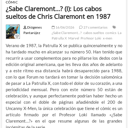
CÓMIC
¿Sabe Claremont…? (I): Los cabos
sueltos de Chris Claremont en 1987
Diógenes
16/06/2026
27 comentarios
Pantarújez
¿Sabe Claremont...?
cabos sueltos
comics
La
Patrulla X
Marvel
Profesor Loki
x-men
Verano de 1987, la Patrulla X se publica quincenalmente y no
ha tardado mucho en alcanzar su número 50. Han tenido que
recurrir a usar complementos para no pillarse los dedos con la
edición original americana, que les lleva dos años de adelanto
y a este ritmo esa distancia habrá desaparecido para 1988,
con lo que Forum no tardará en tomar la decisión salomónica
de pasar a La Patrulla X, con todo el dolor de su corazón, a una
periodicidad mensual. Pero con este número 50 están de
celebración, y aunque perfectamente podrían haber hecho un
especial con el doble de páginas añadiéndole el 200 de
Uncanny X-Men, la única celebración que tiene el cómic es un
artículo firmado por el Profesor Loki llamado «¿Sabe
Claremont…?» en el que resume algunas de las grandes
incógnitas de la serie.