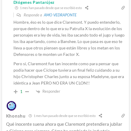
Diógenes Pantarújez
1 mes han pasado desde que se escribió esto
Responde a
AMO VEDRAPONTE
Hombre, éso es lo que dice Claremont. Y puedo entenderlo,
porque dentro de lo que era su Patrulla X la evolución de los
personajes era ley de vida, les iba sacando todo el jugo y luego
los iba apartando, como a Banshee. Lo que pasa es que eso te
lleva a que otros piensen que están libres y los metan en los
Defensores o te monten un Factor X.
Pero sí, Claremont fue tan inocente como para pensar que
podía hacer que Cíclope tuviera un final feliz cuidando a su
hijo Christopher Charles junto a su esposa Madelyne, que era
idéntica a Jean PERO NO ERA UN CLON!!
Responder
1
Khonshu
1 mes han pasado desde que se escribió esto
Qué inocente suena ahora que Claremont pretendiera jubilar
a Cíclope para siempre. Cómo ha cambiado la industria.