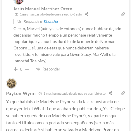
Jesús Manuel Martínez Otero
1 mes han pasado desde que se escribió esto
Responde a
Khonshu
Cierto, Marvel (aún ya la de entonces) nunca hubiese dejado
descansar mucho tiempo a un personaje relativamente
popular )que ya muchos duró lo de la muerte de Norman
Osborn … sí, una de esas que nunca deberían haberse
revertido, y lo mismo vale para Gwen Stacy, Mar-Vell o la
inmortal Toa May).
Responder
0
Payton Wynn
1 mes han pasado desde que se escribió esto
Ya que habláis de Madelyne Pryor, se da la circunstancia de
que ayer leí el What If que acaban de publicar de «¿Y si Cíclope
se hubiera quedado con Madelyne Pryor?», y aparte de que
tanto el título como la portada son engañosos (sería más
correcto decir «¿Y sí hubieran salvado a Madelyne Pryor en