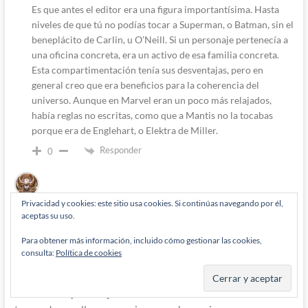
Es que antes el editor era una figura importantísima. Hasta
niveles de que tú no podías tocar a Superman, o Batman, sin el
beneplácito de Carlin, u O’Neill. Si un personaje pertenecía a
una oficina concreta, era un activo de esa familia concreta.
Esta compartimentación tenía sus desventajas, pero en
general creo que era beneficios para la coherencia del
universo. Aunque en Marvel eran un poco más relajados,
había reglas no escritas, como que a Mantis no la tocabas
porque era de Englehart, o Elektra de Miller.
Responder
0
Privacidad y cookies: este sitio usa cookies. Si continúas navegando por él,
Erminzah
1 mes han pasado desde que se escribió esto
aceptas su uso.
El no permitir que los personajes crezcan y se «jubilen» por
Para obtener más información, incluido cómo gestionar las cookies,
decisiones claramente comerciales ha lastrado el comic de
consulta:
Política de cookies
superheroes, forzándolo a reinicios y/o desdibujando a los
personajes. El hecho de que un autor ya no pueda quedarse
años con los personajes/colección como hizo Claremont