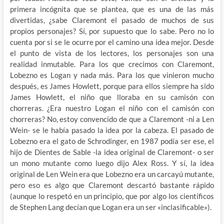
primera incógnita que se plantea, que es una de las más
divertidas, ¿sabe Claremont el pasado de muchos de sus
propios personajes? Sí, por supuesto que lo sabe. Pero no lo
cuenta por si se le ocurre por el camino una idea mejor. Desde
el punto de vista de los lectores, los personajes son una
realidad inmutable. Para los que crecimos con Claremont,
Lobezno es Logan y nada más. Para los que vinieron mucho
después, es James Howlett, porque para ellos siempre ha sido
James Howlett, el niño que lloraba en su camisón con
chorreras. ¿Era nuestro Logan el niño con el camisón con
chorreras? No, estoy convencido de que a Claremont -ni a Len
Wein- se le había pasado la idea por la cabeza. El pasado de
Lobezno era el gato de Schrodinger, en 1987 podía ser ese, el
hijo de Dientes de Sable -la idea original de Claremont- o ser
un mono mutante como luego dijo Alex Ross. Y sí, la idea
original de Len Wein era que Lobezno era un carcayú mutante,
pero eso es algo que Claremont descartó bastante rápido
(aunque lo respetó en un principio, que por algo los científicos
de Stephen Lang decían que Logan era un ser «inclasificable»).