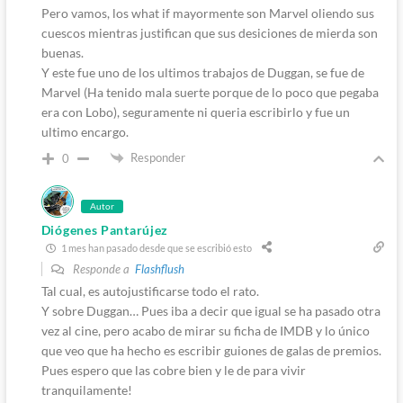
Pero vamos, los what if mayormente son Marvel oliendo sus
cuescos mientras justifican que sus desiciones de mierda son
buenas.
Y este fue uno de los ultimos trabajos de Duggan, se fue de
Marvel (Ha tenido mala suerte porque de lo poco que pegaba
era con Lobo), seguramente ni queria escribirlo y fue un
ultimo encargo.
Responder
0
Autor
Diógenes Pantarújez
1 mes han pasado desde que se escribió esto
Responde a
Flashflush
Tal cual, es autojustificarse todo el rato.
Y sobre Duggan… Pues iba a decir que igual se ha pasado otra
vez al cine, pero acabo de mirar su ficha de IMDB y lo único
que veo que ha hecho es escribir guiones de galas de premios.
Pues espero que las cobre bien y le de para vivir
tranquilamente!