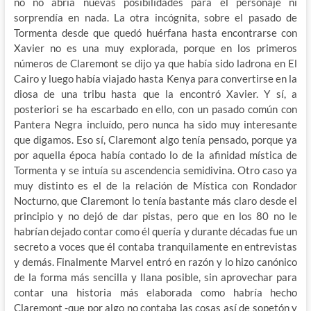
no no abría nuevas posibilidades para el personaje ni
sorprendía en nada. La otra incógnita, sobre el pasado de
Tormenta desde que quedó huérfana hasta encontrarse con
Xavier no es una muy explorada, porque en los primeros
números de Claremont se dijo ya que había sido ladrona en El
Cairo y luego había viajado hasta Kenya para convertirse en la
diosa de una tribu hasta que la encontró Xavier. Y sí, a
posteriori se ha escarbado en ello, con un pasado común con
Pantera Negra incluído, pero nunca ha sido muy interesante
que digamos. Eso sí, Claremont algo tenía pensado, porque ya
por aquella época había contado lo de la afinidad mística de
Tormenta y se intuía su ascendencia semidivina. Otro caso ya
muy distinto es el de la relación de Mística con Rondador
Nocturno, que Claremont lo tenía bastante más claro desde el
principio y no dejó de dar pistas, pero que en los 80 no le
habrían dejado contar como él quería y durante décadas fue un
secreto a voces que él contaba tranquilamente en entrevistas
y demás. Finalmente Marvel entró en razón y lo hizo canónico
de la forma más sencilla y llana posible, sin aprovechar para
contar una historia más elaborada como habría hecho
Claremont -que por algo no contaba las cosas así de sopetón y