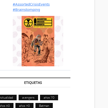
ETIQUETAS
Actualidad
avengers
años 70
años 80
años 90
Batman