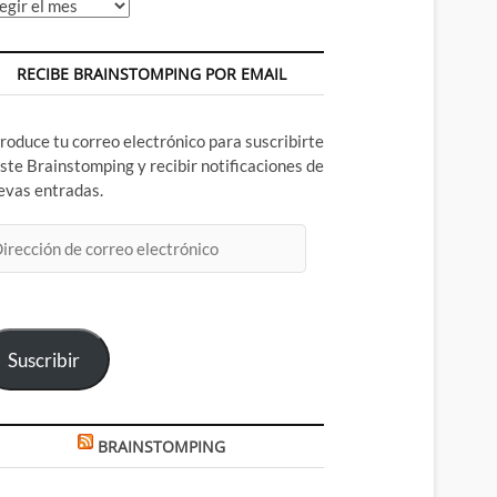
chivos
RECIBE BRAINSTOMPING POR EMAIL
troduce tu correo electrónico para suscribirte
este Brainstomping y recibir notificaciones de
evas entradas.
rección
rreo
ectrónico
Suscribir
BRAINSTOMPING