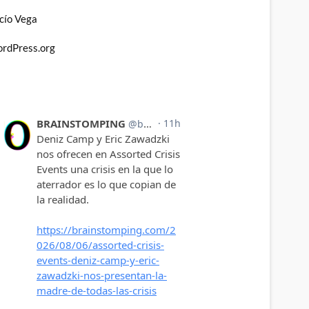
cío Vega
rdPress.org