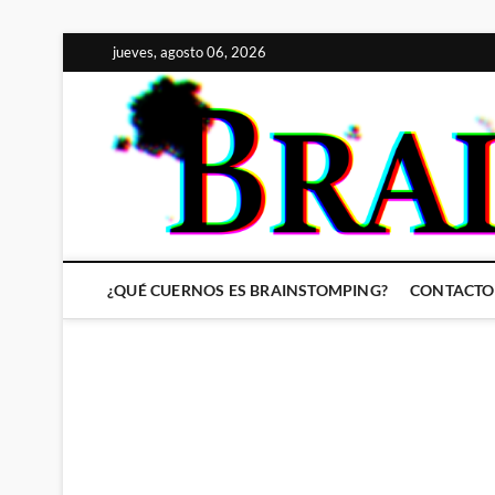
Saltar
jueves, agosto 06, 2026
al
contenido
¿QUÉ CUERNOS ES BRAINSTOMPING?
CONTACTO