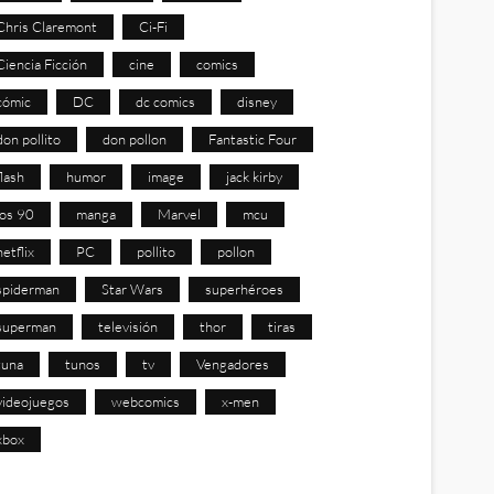
Chris Claremont
Ci-Fi
Ciencia Ficción
cine
comics
cómic
DC
dc comics
disney
don pollito
don pollon
Fantastic Four
flash
humor
image
jack kirby
los 90
manga
Marvel
mcu
netflix
PC
pollito
pollon
spiderman
Star Wars
superhéroes
superman
televisión
thor
tiras
tuna
tunos
tv
Vengadores
videojuegos
webcomics
x-men
xbox