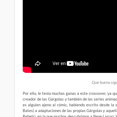
Que buena sigu
Por ello, le tenía muchas ganas a este crossover, ya 
creador de las Gárgolas y también de las series anima
es alguien ajeno al cómic, habiendo escrito desde la
Bates) a adaptaciones de las propias Gárgolas y aquel
Rebels), en la que muchos descubrimos a Pepe Larraz. Y