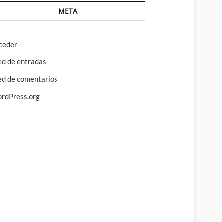
META
ceder
ed de entradas
ed de comentarios
rdPress.org