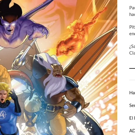
Pa
ha
Pi
en
¿S
Cl
Ha
Se
El
AD