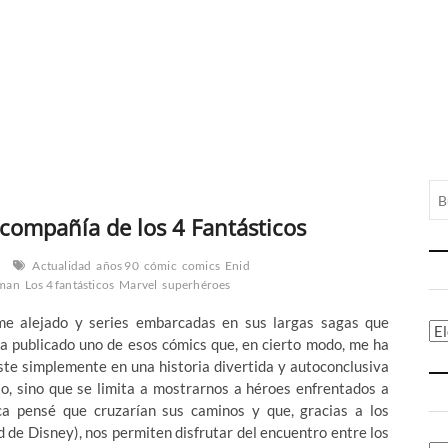
compañía de los 4 Fantásticos
Actualidad
años 90
cómic
comics
Enid
sman
Los 4 fantásticos
Marvel
superhéroes
me alejado y series embarcadas en sus largas sagas que
Ca
a publicado uno de esos cómics que, en cierto modo, me ha
ste simplemente en una historia divertida y autoconclusiva
lo, sino que se limita a mostrarnos a héroes enfrentados a
ca pensé que cruzarían sus caminos y que, gracias a los
 de Disney), nos permiten disfrutar del encuentro entre los