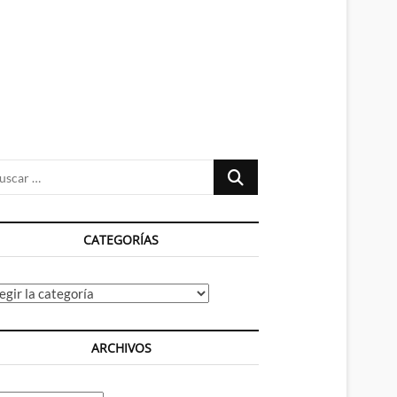
n
ú
Buscar
…
CATEGORÍAS
tegorías
ARCHIVOS