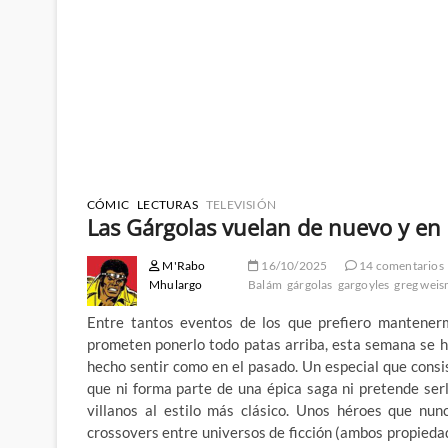
CÓMIC
LECTURAS
TELEVISIÓN
Las Gárgolas vuelan de nuevo y en 
M'Rabo
16/10/2025
14 comentarios
Mhulargo
Balám
gárgolas
gargoyles
greg wei
Entre tantos eventos de los que prefiero mantener
prometen ponerlo todo patas arriba, esta semana se h
hecho sentir como en el pasado. Un especial que consi
que ni forma parte de una épica saga ni pretende ser
villanos al estilo más clásico. Unos héroes que nun
crossovers entre universos de ficción (ambos propiedad