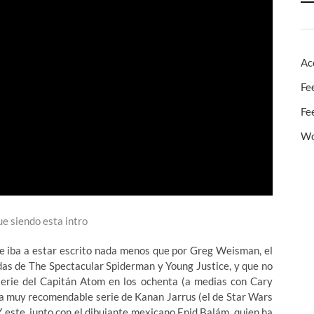
Ac
Fe
Fe
Wo
e siendo esta intro
que iba a estar escrito nada menos que por Greg Weisman, el
das de The Spectacular Spiderman y Young Justice, y que no
 serie del Capitán Atom en los ochenta (a medias con Cary
la muy recomendable serie de Kanan Jarrus (el de Star Wars
 este, junto con el dibujante mexicano Enid Balám, quien ha