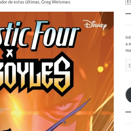
Ar
eador de estas últimas, Greg Weisman.
In
a 
nu
Di
de
co
el