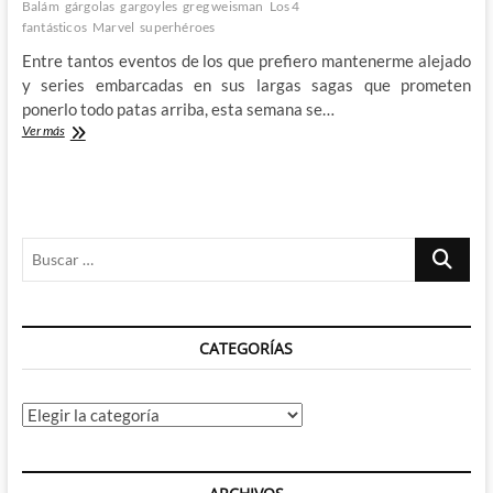
Balám
gárgolas
gargoyles
greg weisman
Los 4
fantásticos
Marvel
superhéroes
Entre tantos eventos de los que prefiero mantenerme alejado
y series embarcadas en sus largas sagas que prometen
ponerlo todo patas arriba, esta semana se…
Las
Ver más
Gárgolas
vuelan
de
nuevo
y
Buscar
en
compañía
…
de
los
4
CATEGORÍAS
Fantásticos
Categorías