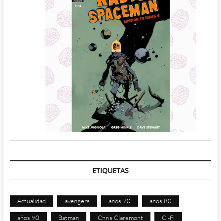
ETIQUETAS
Actualidad
avengers
años 70
años 80
años 90
Batman
Chris Claremont
Ci-Fi