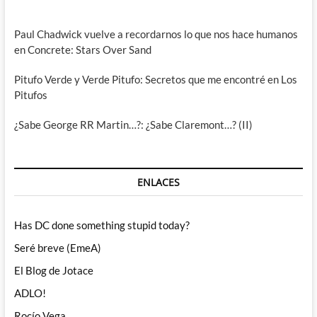
Paul Chadwick vuelve a recordarnos lo que nos hace humanos
en Concrete: Stars Over Sand
Pitufo Verde y Verde Pitufo: Secretos que me encontré en Los
Pitufos
¿Sabe George RR Martin…?: ¿Sabe Claremont…? (II)
ENLACES
Has DC done something stupid today?
Seré breve (EmeA)
El Blog de Jotace
ADLO!
Rocío Vega