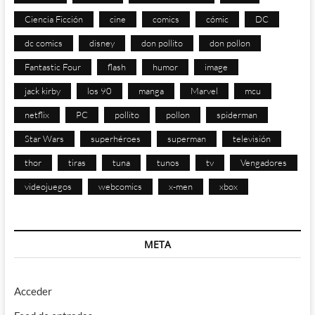
Ciencia Ficción
cine
comics
cómic
DC
dc comics
disney
don pollito
don pollon
Fantastic Four
flash
humor
image
jack kirby
los 90
manga
Marvel
mcu
netflix
PC
pollito
pollon
spiderman
Star Wars
superhéroes
superman
televisión
thor
tiras
tuna
tunos
tv
Vengadores
videojuegos
webcomics
x-men
xbox
META
Acceder