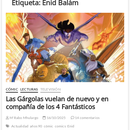
Etiqueta:
Enid Balám
CÓMIC
LECTURAS
TELEVISIÓN
Las Gárgolas vuelan de nuevo y en
compañía de los 4 Fantásticos
M'Rabo Mhulargo
16/10/2025
14 comentarios
Actualidad
años 90
cómic
comics
Enid